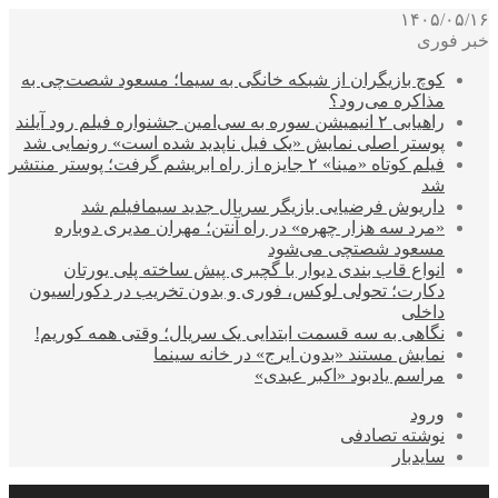
۱۴۰۵/۰۵/۱۶
خبر فوری
کوچ بازیگران از شبکه خانگی به سیما؛ مسعود شصت‌چی به
مذاکره می‌رود؟
راهیابی ۲ انیمیشن سوره به سی‌امین جشنواره فیلم رود آیلند
پوستر اصلی نمایش «یک فیل ناپدید شده است» رونمایی شد
فیلم کوتاه «مینا» ۲ جایزه از راه ابریشم گرفت؛ پوستر منتشر
شد
داریوش فرضیایی بازیگر سریال جدید سیمافیلم شد
«مرد سه هزار چهره» در راه آنتن؛ مهران مدیری دوباره
مسعود شصتچی می‌شود
انواع قاب بندی دیوار با گچبری پیش ساخته پلی یورتان
دکارت؛ تحولی لوکس، فوری و بدون تخریب در دکوراسیون
داخلی
نگاهی به سه قسمت ابتدایی یک سریال؛ وقتی همه کوریم!
نمایش مستند «بدون ایرج» در خانه سینما
مراسم یادبود «اکبر عبدی»
ورود
نوشته تصادفی
سایدبار