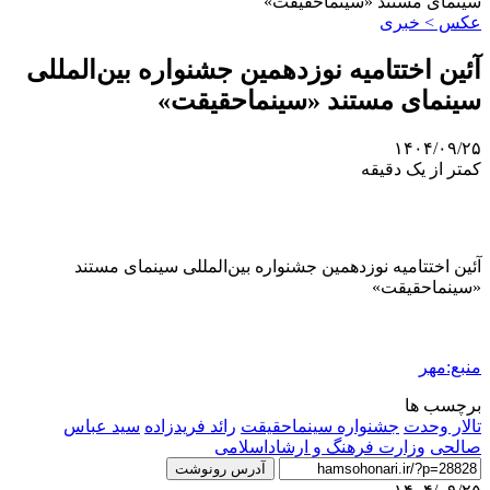
سینمای مستند «سینماحقیقت»
عکس > خبری
آئین اختتامیه نوزدهمین جشنواره بین‌المللی
سینمای مستند «سینماحقیقت»
۱۴۰۴/۰۹/۲۵
کمتر از یک دقیقه
آئین اختتامیه نوزدهمین جشنواره بین‌المللی سینمای مستند
«سینماحقیقت»
منبع:مهر
برچسب ها
تالار وحدت
جشنواره سینماحقیقت
رائد فریدزاده
سید عباس
صالحی
وزارت فرهنگ و ارشاداسلامی
آدرس رونوشت