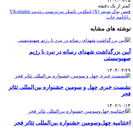
۱۴۰۴/۰۹/۲۵
کمتر از یک دقیقه
فیس بوک
توییتر (X)
لینکدین
‫تامبلر
‫پین‌ترست
‫رددیت
‫VKontakte
رایانامه
چاپ
نوشته های مشابه
آیین بزرگداشت شهدای رسانه در نبرد با رژیم
صهیونیستی
۱۴۰۴/۰۴/۲۹
نشست خبری چهل و سومین جشنواره بین‌المللی تئاتر
فجر
۱۴۰۲/۱۰/۱۴
اختتامیه چهل‌وسومین جشنواره بین‌المللی تئاتر فجر