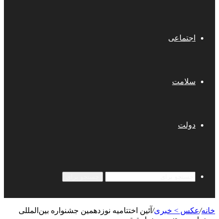
اجتماعی
سلامت
دولت
جستجو برای
خانه
/
عکس > خبری
/
آئین اختتامیه نوزدهمین جشنواره بین‌المللی