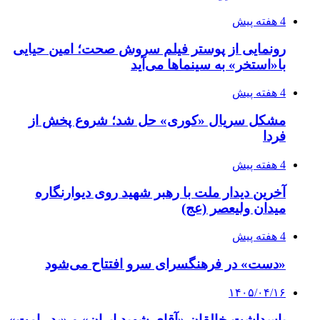
4 هفته پیش
رونمایی از پوستر فیلم سروش صحت؛ امین حیایی
با«استخر» به سینماها می‌آید
4 هفته پیش
مشکل سریال «کوری» حل شد؛ شروع پخش از
فردا
4 هفته پیش
آخرین دیدار ملت با رهبر شهید روی دیوارنگاره
میدان ولیعصر (عج)
4 هفته پیش
«دست» در فرهنگسرای سرو افتتاح می‌شود
۱۴۰۵/۰۴/۱۶
پاسداشت خالقان «آقای شهید ایران» و «پدر امت»