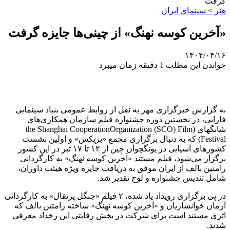
گرفت
هنر > سینمای ایران
«آخرین کوسه نهنگ» از چینی‌ها جایزه گرفت
۱۴۰۴/۰۴/۱۶
خواندن این مطلب 1 دقیقه زمان میبرد
به گزارش خبرگزاری مهر به نقل از روابط عمومی بنیاد سینمایی
فارابی، در نخستین دوره جشنواره فیلم سازمان همکاری‌های
شانگهای (the Shanghai CooperationOrganization (SCO) Film
Festival) که به دنبال برگزاری مجمع «بریکس» و اولین نشست
کشورهای آسیایی در یونگچوآن چین از ۱۲ تا ۱۷ تیر در این کشور
برگزار می‌شود، فیلم مستند «آخرین کوسه نهنگ» به کارگردانی
رامتین بالف از ایران موفق به دریافت جایزه ویژه هیئت داوران،
شامل تندیس جشنواره و لوح تقدیر شد.
در پی برگزاری رویداد یاد شده، ۲ فیلم «جنگل پرتقال» به کارگردانی
آرمان خوانساریان و «آخرین کوسه نهنگ» ساخته رامتین بالف که
اثری مستند است برای شرکت در بخش رقابتی این رخداد معرفی
شدند.