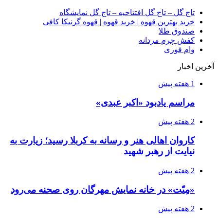
تاج گل – تاج گل افتتاحیه – تاج گل نمایشگاه
خرید بهترین قهوه | خرید قهوه | قهوه گرنیکا کافی
صندوق طلا
کفش چرم مردانه
وام فوری
آخرین اخبار
1 هفته پیش
مراسم یادبود «اکبر عبدی»
2 هفته پیش
کاروان اهالی هنر و رسانه به کربلا رسید؛ زیارت به
نیایت از رهبر شهید
2 هفته پیش
«مِیّت» در خانه نمایش مهرگان روی صحنه می‌رود
2 هفته پیش