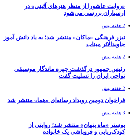
«روایت عاشورا از منظر هنرهای آئینی» در
ارسباران بررسی می‌شود
2 هفته پیش
تیزر فرهنگی «ماکان» منتشر شد؛ به یاد دانش آموز
جاویدالاثر میناب
2 هفته پیش
رئیس جمهور درگذشت چهره ماندگار موسیقی
نواحی ایران را تسلیت گفت
2 هفته پیش
فراخوان دومین رویداد رسانه‌ای «هما» منتشر شد
3 هفته پیش
پوستر «ماه پنهان» منتشر شد؛ روایتی از
کودک‌ربایی و فروپاشی یک خانواده