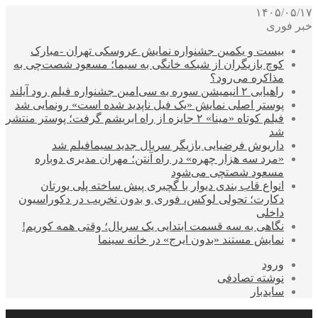
۱۴۰۵/۰۵/۱۷
خبر فوری
بیست و یکمین جشنواره نمایش عروسکی تهران -مبارک
کوچ بازیگران از شبکه خانگی به سیما؛ مسعود شصت‌چی به
مذاکره می‌رود؟
راهیابی ۲ انیمیشن سوره به سی‌امین جشنواره فیلم رود آیلند
پوستر اصلی نمایش «یک فیل ناپدید شده است» رونمایی شد
فیلم کوتاه «مینا» ۲ جایزه از راه ابریشم گرفت؛ پوستر منتشر
شد
داریوش فرضیایی بازیگر سریال جدید سیمافیلم شد
«مرد سه هزار چهره» در راه آنتن؛ مهران مدیری دوباره
مسعود شصتچی می‌شود
انواع قاب بندی دیوار با گچبری پیش ساخته پلی یورتان
دکارت؛ تحولی لوکس، فوری و بدون تخریب در دکوراسیون
داخلی
نگاهی به سه قسمت ابتدایی یک سریال؛ وقتی همه کوریم!
نمایش مستند «بدون ایرج» در خانه سینما
ورود
نوشته تصادفی
سایدبار