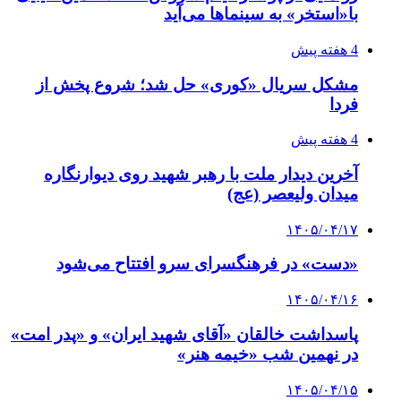
با«استخر» به سینماها می‌آید
4 هفته پیش
مشکل سریال «کوری» حل شد؛ شروع پخش از
فردا
4 هفته پیش
آخرین دیدار ملت با رهبر شهید روی دیوارنگاره
میدان ولیعصر (عج)
۱۴۰۵/۰۴/۱۷
«دست» در فرهنگسرای سرو افتتاح می‌شود
۱۴۰۵/۰۴/۱۶
پاسداشت خالقان «آقای شهید ایران» و «پدر امت»
در نهمین شب «خیمه هنر»
۱۴۰۵/۰۴/۱۵