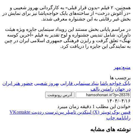
همچنین، ۲ فیلم «بدون قرار قبلی» به کارگردانی بهروز شعیبی و
«در آغوش درخت» از ساخته‌های بابک خواجه‌پاشا نیز برای نمایش در
بخش غیر رقابتی به این جشنواره معرفی شدند.
در مراسم پایانی بخش مستند این رویداد سینمایی جایزه ویژه هیئت
داوران، شامل تندیس جشنواره و لوح تقدیر به فیلم «آخرین کوسه
نهنگ» تعلق گرفت و رایزن فرهنگی جمهوری اسلامی ایران در چین
به نمایندگی این جایزه را دریافت کرد.
منبع:مهر
برچسب ها
بابک خواجه پاشا
بنیاد سینمایی فارابی
بهروز شعیبی
حضور هنر ایران
در جهان
رامتین بالف
آدرس رونوشت
۱۴۰۴/۰۴/۱۶
خواندن این مطلب 1 دقیقه زمان میبرد
فیس بوک
توییتر (X)
لینکدین
‫تامبلر
‫پین‌ترست
‫رددیت
‫VKontakte
رایانامه
چاپ
نوشته های مشابه