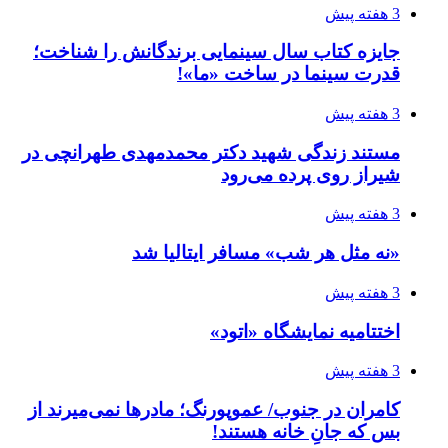
3 هفته پیش
جایزه کتاب سال سینمایی برندگانش را شناخت؛
قدرت سینما در ساخت «ما»!
3 هفته پیش
مستند زندگی شهید دکتر محمدمهدی طهرانچی در
شیراز روی پرده می‌رود
3 هفته پیش
«نه مثل هر شب» مسافر ایتالیا شد
3 هفته پیش
اختتامیه نمایشگاه «اتود»
3 هفته پیش
کامران در جنوب/ عموپورنگ؛ مادرها نمی‌میرند از
بس که جانِ خانه هستند!