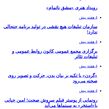
رویداد هنری «مشق ناتمام»
4 هفته پیش
سازمان تبلیغات هیچ نقشی در تولید برنامه جنجالی
ندارد!
4 هفته پیش
برگزاری مجمع عمومی کانون روابط عمومی و
تبلیغات تئاتر
4 هفته پیش
«گردن» با تکیه بر بیان بدن، حرکت و تصویر روی
صحنه می‌رود
4 هفته پیش
رونمایی از پوستر فیلم سروش صحت؛ امین حیایی
با«استخر» به سینماها می‌آید