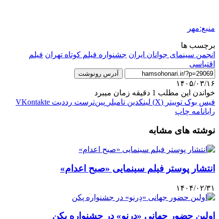
منبع:مهر
برچسب ها
انجمن سينماى جوانان ایران
جشنواره فیلم کوتاه تهران
فیلم
اقتباسی
آدرس رونوشت
۱۴۰۵/۰۳/۱۶
خواندن این مطلب 1 دقیقه زمان میبرد
فیس بوک
توییتر (X)
لینکدین
‫تامبلر
‫پین‌ترست
‫رددیت
‫VKontakte
رایانامه
چاپ
نوشته های مشابه
انتشار پوستر فیلم سینمایی «صبح اعدام»
۱۴۰۴/۰۲/۳۱
اولین حضور جهانی «دِرنو» در جشنواره پکن