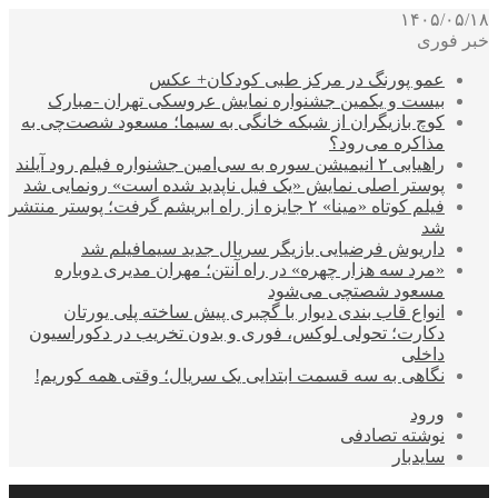
۱۴۰۵/۰۵/۱۸
خبر فوری
عمو پورنگ در مرکز طبی کودکان+ عکس
بیست و یکمین جشنواره نمایش عروسکی تهران -مبارک
کوچ بازیگران از شبکه خانگی به سیما؛ مسعود شصت‌چی به
مذاکره می‌رود؟
راهیابی ۲ انیمیشن سوره به سی‌امین جشنواره فیلم رود آیلند
پوستر اصلی نمایش «یک فیل ناپدید شده است» رونمایی شد
فیلم کوتاه «مینا» ۲ جایزه از راه ابریشم گرفت؛ پوستر منتشر
شد
داریوش فرضیایی بازیگر سریال جدید سیمافیلم شد
«مرد سه هزار چهره» در راه آنتن؛ مهران مدیری دوباره
مسعود شصتچی می‌شود
انواع قاب بندی دیوار با گچبری پیش ساخته پلی یورتان
دکارت؛ تحولی لوکس، فوری و بدون تخریب در دکوراسیون
داخلی
نگاهی به سه قسمت ابتدایی یک سریال؛ وقتی همه کوریم!
ورود
نوشته تصادفی
سایدبار