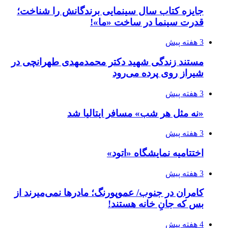
جایزه کتاب سال سینمایی برندگانش را شناخت؛
قدرت سینما در ساخت «ما»!
3 هفته پیش
مستند زندگی شهید دکتر محمدمهدی طهرانچی در
شیراز روی پرده می‌رود
3 هفته پیش
«نه مثل هر شب» مسافر ایتالیا شد
3 هفته پیش
اختتامیه نمایشگاه «اتود»
3 هفته پیش
کامران در جنوب/ عموپورنگ؛ مادرها نمی‌میرند از
بس که جانِ خانه هستند!
4 هفته پیش