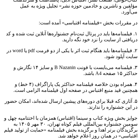
مؤلفین و ناشرین و خادمین حوزه نشر» تجلیل ویژه به عمل
می‌آورد.
در مقررات بخش «فیلمنامه اقتباسی» آمده است:
۱. فیلمنامه‌ها باید در پرتال ثبت‌نام جشنواره‌ها آنلاین ثبت‌ شده و کد
دریافتی از سایت را نزد خود نگه دارید.
۲. فیلمنامه‌ها باید هنگام ثبت اثر با یکی از دو فرمت pdf یا word در
سایت آپلود شود.
۳. فیلمنامه می‌بایست با فونت B Nazanin و سایز ۱۴ نگارش و
حداکثر ۱۵ صفحه A4 باشد.
۴. همراه بودن خلاصه فیلمنامه حداکثر یک پاراگراف (۴ خط) و
همچنین قید منبع اقتباس در صفحه اول فیلمنامه الزامی است.
۵. آثاری که قبلا برای دوره‌های پیشین ارسال شده‌اند، امکان حضور
در این جشنواره را ندارند.
جوایز بخش ویژه کتاب و سینما (اقتباس) همزمان با اختتامیه چهل و
سومین جشنواره بین‌المللی فیلم کوتاه تهران، ۳۰ مهر ۱۴۰۵ به
برگزیدگان برتر اهدا و برگزیده بخش فیلمنامه «حمایت از تولید فیلم
اقتباسی» در همان روز اعلام خواهد شد.