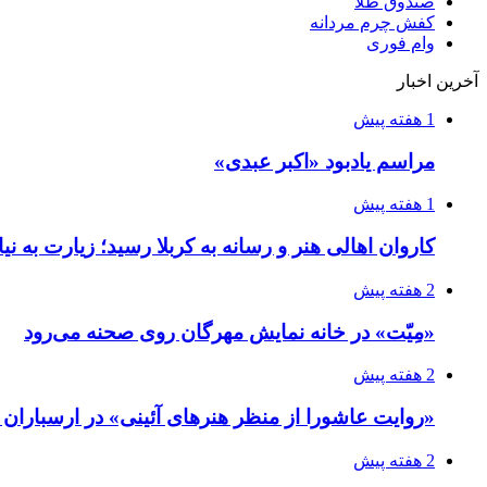
صندوق طلا
کفش چرم مردانه
وام فوری
آخرین اخبار
1 هفته پیش
مراسم یادبود «اکبر عبدی»
1 هفته پیش
کاروان اهالی هنر و رسانه به کربلا رسید؛ زیارت به نی
2 هفته پیش
«مِیّت» در خانه نمایش مهرگان روی صحنه می‌رود
2 هفته پیش
«روایت عاشورا از منظر هنرهای آئینی» در ارسبارا
2 هفته پیش