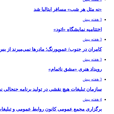
«نه مثل هر شب» مسافر ایتالیا شد
3 هفته پیش
اختتامیه نمایشگاه «اتود»
3 هفته پیش
کامران در جنوب/ عموپورنگ؛ مادرها نمی‌میرند از بس 
3 هفته پیش
رویداد هنری «مشق ناتمام»
3 هفته پیش
سازمان تبلیغات هیچ نقشی در تولید برنامه جنجالی ند
4 هفته پیش
برگزاری مجمع عمومی کانون روابط عمومی و تبلیغات 