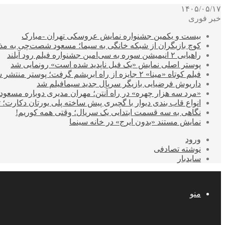
۱۴۰۵/۰۵/۱۷
خبر فوری
بیست و یکمین جشنواره نمایش عروسکی تهران -مبارک
کوچ بازیگران از شبکه خانگی به سیما؛ مسعود شصت‌چی به مذ
راهیابی ۲ انیمیشن سوره به سی‌امین جشنواره فیلم رود آیلند
پوستر اصلی نمایش «یک فیل ناپدید شده است» رونمایی شد
فیلم کوتاه «مینا» ۲ جایزه از راه ابریشم گرفت؛ پوستر منتشر شد
داریوش فرضیایی بازیگر سریال جدید سیمافیلم شد
«مرد سه هزار چهره» در راه آنتن؛ مهران مدیری دوباره مسع
انواع قاب بندی دیوار با گچبری پیش ساخته پلی یورتان دکارت
نگاهی به سه قسمت ابتدایی یک سریال؛ وقتی همه کوریم!
نمایش مستند «بدون ایرج» در خانه سینما
ورود
نوشته تصادفی
سایدبار
منو