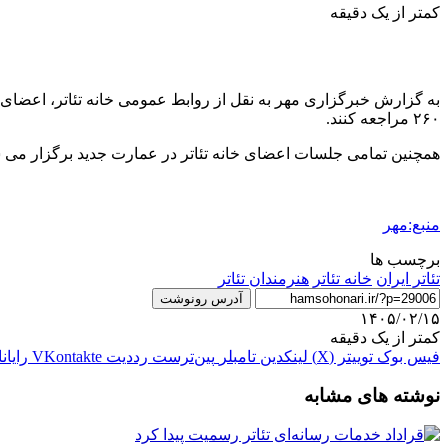
کمتر از یک دقیقه
به گزارش خبرگزاری مهر به نقل از روابط عمومی خانه تئاتر، اعضای خا
۲۶۰ مراجعه کنند.
همچنین تمامی جلسات اعضای خانه تئاتر در عمارت جدید برگزار می 
منبع:مهر
برچسب ها
تئاتر ایران
خانه تئاتر
هنرمندان تئاتر
آدرس رونوشت
۱۴۰۵/۰۲/۱۵
کمتر از یک دقیقه
فیس بوک
توییتر (X)
لینکدین
‫تامبلر
‫پین‌ترست
‫رددیت
‫VKontakte
رایان
نوشته های مشابه