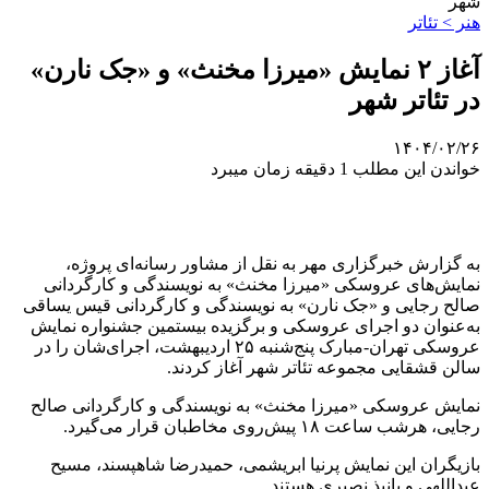
شهر
هنر > تئاتر
آغاز ۲ نمایش «میرزا مخنث» و «جک نارن»
در تئاتر شهر
۱۴۰۴/۰۲/۲۶
خواندن این مطلب 1 دقیقه زمان میبرد
به گزارش خبرگزاری مهر به نقل از مشاور رسانه‌ای پروژه،
نمایش‌های عروسکی «میرزا مخنث» به نویسندگی و کارگردانی
صالح رجایی و «جک نارن» به نویسندگی و کارگردانی قیس یساقی
به‌عنوان دو اجرای عروسکی و برگزیده بیستمین جشنواره نمایش
عروسکی تهران-مبارک پنج‌شنبه ۲۵ اردیبهشت، اجرای‌شان را در
سالن قشقایی مجموعه تئاتر شهر آغاز کردند.
نمایش عروسکی «میرزا مخنث» به نویسندگی و کارگردانی صالح
رجایی، هرشب ساعت ۱۸ پیش‌روی مخاطبان قرار می‌گیرد.
بازیگران این نمایش پرنیا ابریشمی، حمیدرضا شاهپسند، مسیح
عبداللهی و پانیذ نصیری هستند.