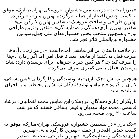
«میرزا مخنث» در بیستمین جشنواره عروسکی تهران-مبارک، موفق
به کسب چندین افتخار از جمله «برگزیده بهترین متن»، «برگزیده
بهترین طراحی و ساخت عروسک»، «تقدیر بهترین کارگردانی»،
«تقدیر بهترین بازی‌دهندگی و صداپیشگی»، «تقدیر بهترین طراحی
نور» و همچنین منتخب بخش جشنواره‌های ملی چهل‌وسومین
جشنواره بین‌المللی تئاتر فجر شد.
در خلاصه داستان این اثر نمایشی آمده است: «در هر زمانی آدم‌ها
صرف فعل می‌کنند؛ از ماضی بعید تا فعل امر. اما اگر زمان آدم‌ها
را صرف کند چه؟ هر کس چیز یا چیزهایی برای پرسیدن دارد؛ شاید
پرسیدن افعال منفی کمتری صرف می‌کرد.»
همچنین نمایش «جک نارن» به نویسندگی و کارگردانی قیس یساقی،
کاری از گروه «نخ‌نما» و تولیدکنندگان‌ نمایش پرمخاطب و پر اجرای
«مثلث» است.
بازیگران (بازی‌دهندگانِ عروسک) این نمایش محمد ‌لقمانیان، فرشاد
‌قاسمی، محمدجواد ‌مهدیان و قیس ‌یساقی هستند که هر شب
ساعت ۲۰ روی صحنه می‌رود.
«جک نارن» در بیستمین جشنواره عروسکی تهران-مبارک، موفق به
کسب چندین افتخار از جمله «بهترین کارگردانی»، «بهترین
بازی‌دهندگی و صداپیشگی»، «بهترین طراحی صحنه»، «تقدیر