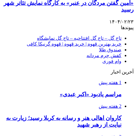
«آمین گفتن مردگان در عنبر» به کارگاه نمایش تئاتر شهر
رسید
۱۴۰۴/۰۲/۲۳
پیوندها
تاج گل – تاج گل افتتاحیه – تاج گل نمایشگاه
خرید بهترین قهوه | خرید قهوه | قهوه گرنیکا کافی
صندوق طلا
کفش چرم مردانه
وام فوری
آخرین اخبار
1 هفته پیش
مراسم یادبود «اکبر عبدی»
2 هفته پیش
کاروان اهالی هنر و رسانه به کربلا رسید؛ زیارت به
نیایت از رهبر شهید