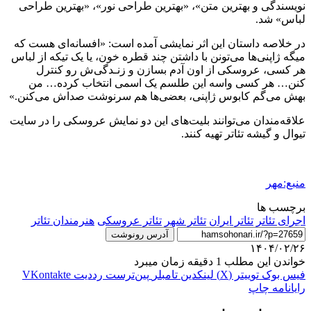
نویسندگی و بهترین متن»، «بهترین طراحی نور»، «بهترین طراحی
لباس» شد.
در خلاصه داستان این اثر نمایشی آمده است: «افسانه‌ای هست که
میگه ژاپنی‌ها می‌تونن با داشتن چند قطره خون، یا یک تیکه از لباس
هر کسی، عروسکی از اون آدم بسازن و زنـدگی‌ش رو کنترل
کنن… هر کسی واسه این طلسم یک اسمی انتخاب کرده… من
بهش می‌گم کابوس ژاپنی، بعضی‌ها هم سرنوشت صداش می‌کنن.»
علاقه‌مندان می‌توانند بلیت‌های این دو نمایش عروسکی را در سایت
تیوال و گیشه تئاتر تهیه کنند.
منبع:مهر
برچسب ها
اجرای تئاتر
تئاتر ایران
تئاتر شهر
تئاتر عروسکی
هنرمندان تئاتر
آدرس رونوشت
۱۴۰۴/۰۲/۲۶
خواندن این مطلب 1 دقیقه زمان میبرد
فیس بوک
توییتر (X)
لینکدین
‫تامبلر
‫پین‌ترست
‫رددیت
‫VKontakte
رایانامه
چاپ