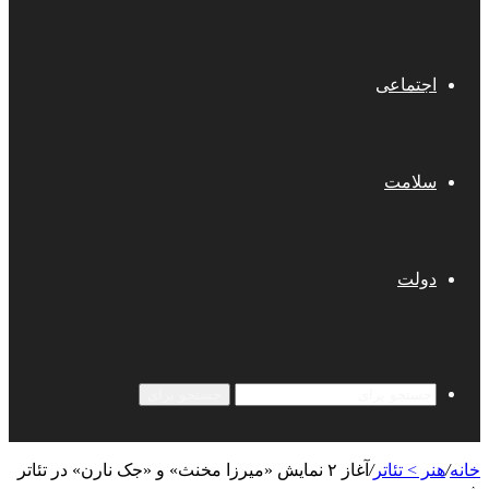
اجتماعی
سلامت
دولت
جستجو برای
خانه
/
هنر > تئاتر
/
آغاز ۲ نمایش «میرزا مخنث» و «جک نارن» در تئاتر