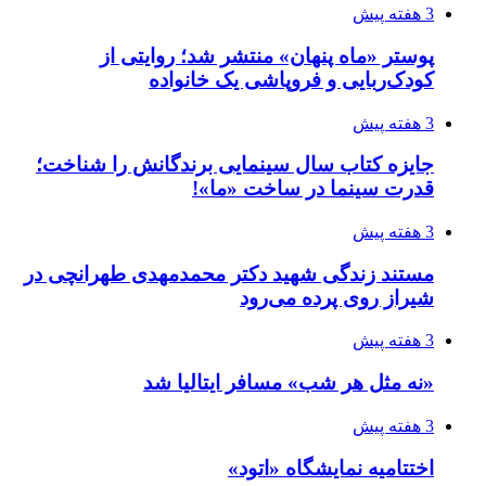
3 هفته پیش
پوستر «ماه پنهان» منتشر شد؛ روایتی از
کودک‌ربایی و فروپاشی یک خانواده
3 هفته پیش
جایزه کتاب سال سینمایی برندگانش را شناخت؛
قدرت سینما در ساخت «ما»!
3 هفته پیش
مستند زندگی شهید دکتر محمدمهدی طهرانچی در
شیراز روی پرده می‌رود
3 هفته پیش
«نه مثل هر شب» مسافر ایتالیا شد
3 هفته پیش
اختتامیه نمایشگاه «اتود»