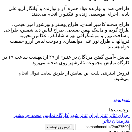
طراحی صدا و نوازنده فؤاد حمزه آذر و نوازنده و آوانگار آریو علی
بابایی اجرای موسیقی زنده و افکتیو را انجام می‌دهند.
طراح صحنه کامبیز اسدی، طراح پوستر و بورشور امیر نعیمی ،
طراح گریم و ماسک بهمن صنیعی، طراح لباس دنیا شمس، طراحی
و ساخت تیزر و موشنگرافی بهرام شادانفر، عکاس محبوبه
فرج‌الهی، طراح نور علی ذوالفقاری و دوخت لباس آرزو حقیقت
خواه هستند.
نمایش «آمین گفتن مردگان در عنبر» از ۲۹ اردیبهشت ساعت ۱۹ در
کارگاه نمایش مجموعه تئاترشهر روی صحنه می‌رود.
فروش اینترنتی بلیت این نمایش از طریق سایت تیوال انجام
می‌شود.
منبع:مهر
برچسب ها
اجرای تئاتر
تئاتر ایران
تئاتر شهر
کارگاه نمایش
محمد چرمشیر
هنرمندان تئاتر
آدرس رونوشت