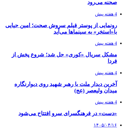
صحنه می‌رود
4 هفته پیش
رونمایی از پوستر فیلم سروش صحت؛ امین حیایی
با«استخر» به سینماها می‌آید
4 هفته پیش
مشکل سریال «کوری» حل شد؛ شروع پخش از
فردا
4 هفته پیش
آخرین دیدار ملت با رهبر شهید روی دیوارنگاره
میدان ولیعصر (عج)
4 هفته پیش
«دست» در فرهنگسرای سرو افتتاح می‌شود
۱۴۰۵/۰۴/۱۶