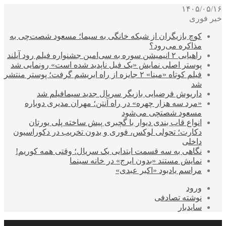
۱۴۰۵/۰۵/۱۶
خبر فوری
کوچ بازیگران از شبکه خانگی به سیما؛ مسعود شصت‌چی به
مذاکره می‌رود؟
راهیابی ۲ انیمیشن سوره به سی‌امین جشنواره فیلم رود آیلند
پوستر اصلی نمایش «یک فیل ناپدید شده است» رونمایی شد
فیلم کوتاه «مینا» ۲ جایزه از راه ابریشم گرفت؛ پوستر منتشر
شد
داریوش فرضیایی بازیگر سریال جدید سیمافیلم شد
«مرد سه هزار چهره» در راه آنتن؛ مهران مدیری دوباره
مسعود شصتچی می‌شود
انواع قاب بندی دیوار با گچبری پیش ساخته پلی یورتان
دکارت؛ تحولی لوکس، فوری و بدون تخریب در دکوراسیون
داخلی
نگاهی به سه قسمت ابتدایی یک سریال؛ وقتی همه کوریم!
نمایش مستند «بدون ایرج» در خانه سینما
مراسم یادبود «اکبر عبدی»
ورود
نوشته تصادفی
سایدبار