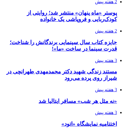
2 هفته پیش
پوستر «ماه پنهان» منتشر شد؛ روایتی از
کودک‌ربایی و فروپاشی یک خانواده
2 هفته پیش
جایزه کتاب سال سینمایی برندگانش را شناخت؛
قدرت سینما در ساخت «ما»!
3 هفته پیش
مستند زندگی شهید دکتر محمدمهدی طهرانچی در
شیراز روی پرده می‌رود
3 هفته پیش
«نه مثل هر شب» مسافر ایتالیا شد
3 هفته پیش
اختتامیه نمایشگاه «اتود»