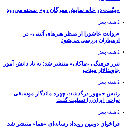
«مِیّت» در خانه نمایش مهرگان روی صحنه می‌رود
2 هفته پیش
«روایت عاشورا از منظر هنرهای آئینی» در
ارسباران بررسی می‌شود
2 هفته پیش
تیزر فرهنگی «ماکان» منتشر شد؛ به یاد دانش آموز
جاویدالاثر میناب
2 هفته پیش
رئیس جمهور درگذشت چهره ماندگار موسیقی
نواحی ایران را تسلیت گفت
2 هفته پیش
فراخوان دومین رویداد رسانه‌ای «هما» منتشر شد