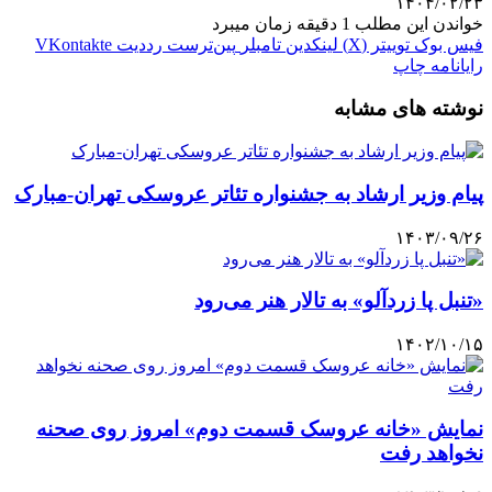
۱۴۰۴/۰۲/۲۳
خواندن این مطلب 1 دقیقه زمان میبرد
فیس بوک
توییتر (X)
لینکدین
‫تامبلر
‫پین‌ترست
‫رددیت
‫VKontakte
رایانامه
چاپ
نوشته های مشابه
پیام وزیر ارشاد به جشنواره تئاتر عروسکی تهران-مبارک
۱۴۰۳/۰۹/۲۶
«تنبل پا زردآلو» به تالار هنر می‌رود
۱۴۰۲/۱۰/۱۵
نمایش «خانه عروسک قسمت دوم» امروز روی صحنه
نخواهد رفت