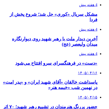
4 هفته پیش
مشکل سریال «کوری» حل شد؛ شروع پخش از
فردا
4 هفته پیش
آخرین دیدار ملت با رهبر شهید روی دیوارنگاره
میدان ولیعصر (عج)
4 هفته پیش
«دست» در فرهنگسرای سرو افتتاح می‌شود
۱۴۰۵/۰۴/۱۶
پاسداشت خالقان «آقای شهید ایران» و «پدر امت»
در نهمین شب «خیمه هنر»
۱۴۰۵/۰۴/۱۵
حضور پررنگ هنرمندان در تشییع رهبر شهید؛ ۷۰ اثر