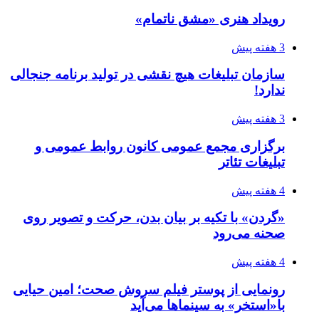
رویداد هنری «مشق ناتمام»
3 هفته پیش
سازمان تبلیغات هیچ نقشی در تولید برنامه جنجالی
ندارد!
3 هفته پیش
برگزاری مجمع عمومی کانون روابط عمومی و
تبلیغات تئاتر
4 هفته پیش
«گردن» با تکیه بر بیان بدن، حرکت و تصویر روی
صحنه می‌رود
4 هفته پیش
رونمایی از پوستر فیلم سروش صحت؛ امین حیایی
با«استخر» به سینماها می‌آید