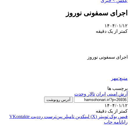
عکس > خبری
اجرای سمفونی نوروز
۱۴۰۴/۰۱/۱۲
کمتر از یک دقیقه
اجرای سمفونی نوروز
منبع:مهر
برچسب ها
آرش امینی
ایران
تالار وحدت
آدرس رونوشت
۱۴۰۴/۰۱/۱۲
کمتر از یک دقیقه
فیس بوک
توییتر (X)
لینکدین
‫تامبلر
‫پین‌ترست
‫رددیت
‫VKontakte
رایانامه
چاپ