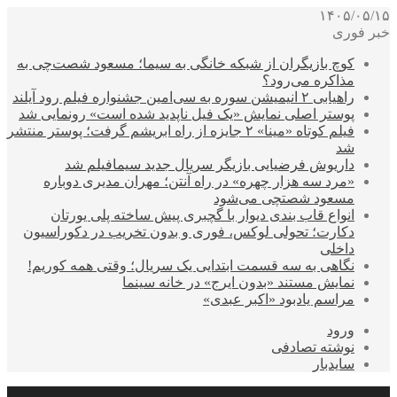
۱۴۰۵/۰۵/۱۵
خبر فوری
کوچ بازیگران از شبکه خانگی به سیما؛ مسعود شصت‌چی به
مذاکره می‌رود؟
راهیابی ۲ انیمیشن سوره به سی‌امین جشنواره فیلم رود آیلند
پوستر اصلی نمایش «یک فیل ناپدید شده است» رونمایی شد
فیلم کوتاه «مینا» ۲ جایزه از راه ابریشم گرفت؛ پوستر منتشر
شد
داریوش فرضیایی بازیگر سریال جدید سیمافیلم شد
«مرد سه هزار چهره» در راه آنتن؛ مهران مدیری دوباره
مسعود شصتچی می‌شود
انواع قاب بندی دیوار با گچبری پیش ساخته پلی یورتان
دکارت؛ تحولی لوکس، فوری و بدون تخریب در دکوراسیون
داخلی
نگاهی به سه قسمت ابتدایی یک سریال؛ وقتی همه کوریم!
نمایش مستند «بدون ایرج» در خانه سینما
مراسم یادبود «اکبر عبدی»
ورود
نوشته تصادفی
سایدبار