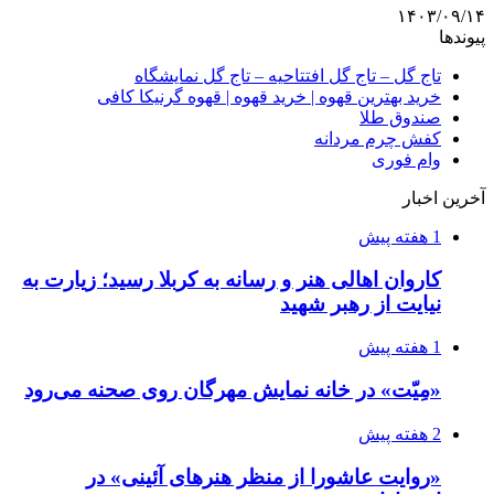
۱۴۰۳/۰۹/۱۴
پیوندها
تاج گل – تاج گل افتتاحیه – تاج گل نمایشگاه
خرید بهترین قهوه | خرید قهوه | قهوه گرنیکا کافی
صندوق طلا
کفش چرم مردانه
وام فوری
آخرین اخبار
1 هفته پیش
کاروان اهالی هنر و رسانه به کربلا رسید؛ زیارت به
نیایت از رهبر شهید
1 هفته پیش
«مِیّت» در خانه نمایش مهرگان روی صحنه می‌رود
2 هفته پیش
«روایت عاشورا از منظر هنرهای آئینی» در