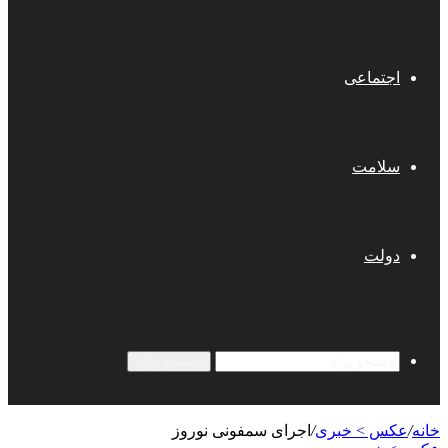
اجتماعی
سلامت
دولت
جستجو برای
خانه
/
عکس > خبری
/
اجرای سمفونی نوروز