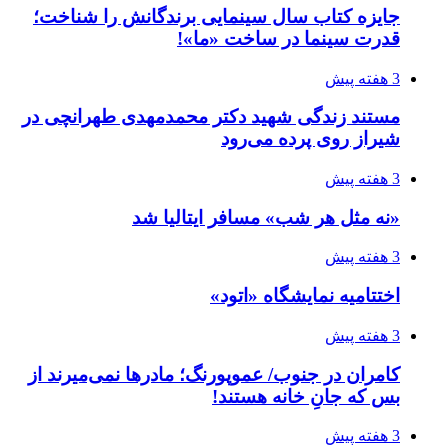
جایزه کتاب سال سینمایی برندگانش را شناخت؛
قدرت سینما در ساخت «ما»!
3 هفته پیش
مستند زندگی شهید دکتر محمدمهدی طهرانچی در
شیراز روی پرده می‌رود
3 هفته پیش
«نه مثل هر شب» مسافر ایتالیا شد
3 هفته پیش
اختتامیه نمایشگاه «اتود»
3 هفته پیش
کامران در جنوب/ عموپورنگ؛ مادرها نمی‌میرند از
بس که جانِ خانه هستند!
3 هفته پیش