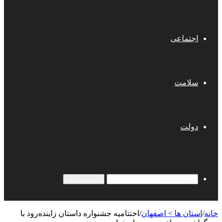
اجتماعی
سلامت
دولت
جستجو برای
خانه
/
استان ها > اصفهان
/
اختتامیه جشنواره داستان زاینده‌رود با