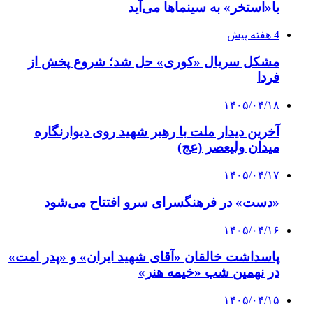
با«استخر» به سینماها می‌آید
4 هفته پیش
مشکل سریال «کوری» حل شد؛ شروع پخش از
فردا
۱۴۰۵/۰۴/۱۸
آخرین دیدار ملت با رهبر شهید روی دیوارنگاره
میدان ولیعصر (عج)
۱۴۰۵/۰۴/۱۷
«دست» در فرهنگسرای سرو افتتاح می‌شود
۱۴۰۵/۰۴/۱۶
پاسداشت خالقان «آقای شهید ایران» و «پدر امت»
در نهمین شب «خیمه هنر»
۱۴۰۵/۰۴/۱۵