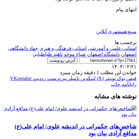
انتهای پیام
منبع:همشهری آنلاین
برچسب ها
استانی-علمی و آموزشی
استانی-فرهنگی و هنری
جهاد دانشگاهی
اصفهان
دانشگاه اصفهان
ضیاء موحد
ناهید طباطبایی
آدرس رونوشت
۱۴۰۴/۰۲/۲۱
خواندن این مطلب 1 دقیقه زمان میبرد
فیس بوک
توییتر (X)
لینکدین
‫تامبلر
‫پین‌ترست
‫رددیت
‫VKontakte
رایانامه
چاپ
نوشته های مشابه
شاخص‌های حکمرانی در اندیشه علوی/ امام علی(ع)
مدافع آزادی بیان بود