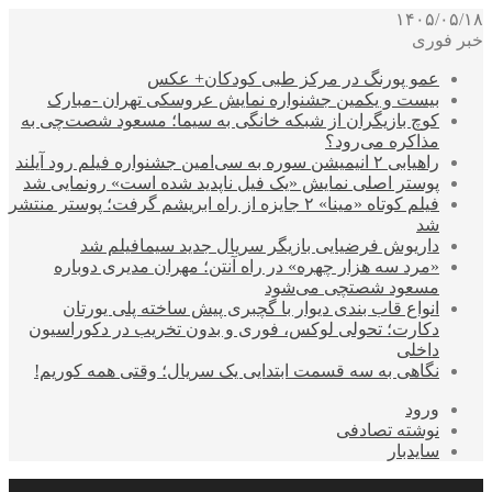
۱۴۰۵/۰۵/۱۸
خبر فوری
عمو پورنگ در مرکز طبی کودکان+ عکس
بیست و یکمین جشنواره نمایش عروسکی تهران -مبارک
کوچ بازیگران از شبکه خانگی به سیما؛ مسعود شصت‌چی به
مذاکره می‌رود؟
راهیابی ۲ انیمیشن سوره به سی‌امین جشنواره فیلم رود آیلند
پوستر اصلی نمایش «یک فیل ناپدید شده است» رونمایی شد
فیلم کوتاه «مینا» ۲ جایزه از راه ابریشم گرفت؛ پوستر منتشر
شد
داریوش فرضیایی بازیگر سریال جدید سیمافیلم شد
«مرد سه هزار چهره» در راه آنتن؛ مهران مدیری دوباره
مسعود شصتچی می‌شود
انواع قاب بندی دیوار با گچبری پیش ساخته پلی یورتان
دکارت؛ تحولی لوکس، فوری و بدون تخریب در دکوراسیون
داخلی
نگاهی به سه قسمت ابتدایی یک سریال؛ وقتی همه کوریم!
ورود
نوشته تصادفی
سایدبار