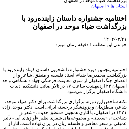
بزرگداشت ضیاء موحد در اصفهان
استان ها > اصفهان
اختتامیه جشنواره داستان زاینده‌رود با
بزرگداشت ضیاء موحد در اصفهان
۱۴۰۴/۰۲/۲۱
خواندن این مطلب 1 دقیقه زمان میبرد
اختتامیه پنجمین دوره جشنواره دانشجویی داستان کوتاه زاینده‌رود با
بزرگداشت محمدرضا ضیاء، استاد فلسفه و منطق، شاعر و از
اعضای جنگ اصفهان از سوی معاونت فرهنگی جهاد دانشگاهی واحد
اصفهان ۲۴ اردیبهشت‌ ساعت ۱۷ در تالار صائب دانشکده ادبیات
دانشگاه اصفهان برگزار می‌شود.
نکته شاخص این دوره، برگزاری بزرگداشت برای دکتر ضیاء موحد،
شاعر، منطق‌دان و پژوهشگر برجسته ایرانی است. دکتر موحد، زاده
۱۳۲۱ در اصفهان، با آثاری همچون «منطق جدید»، «شعر و
شناخت»، «سعدی» و مجموعه‌های شعری نظیر «آوازهای آبی» تأثیر
عمیقی بر شعر معاصر و فلسفه زبان در ایران نهاده است. آثار او
تلفیقی از دقت منطقی و لطافت شاعرانه‌اند که نسل‌های مختلف از