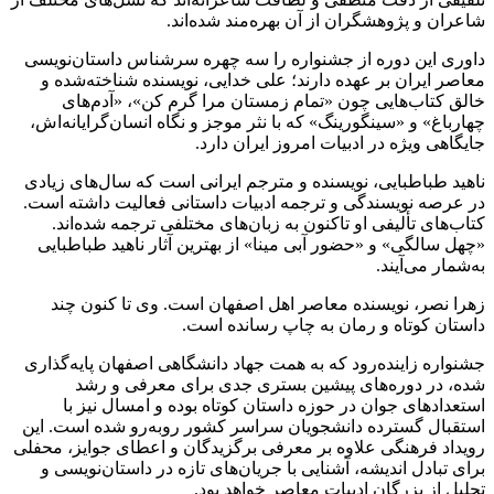
شاعران و پژوهشگران از آن بهره‌مند شده‌اند.
داوری این دوره از جشنواره را سه چهره سرشناس داستان‌نویسی
معاصر ایران بر عهده دارند؛ علی خدایی، نویسنده شناخته‌شده و
خالق کتاب‌هایی چون «تمام زمستان مرا گرم کن»، «آدم‌های
چهارباغ» و «سینگورینگ» که با نثر موجز و نگاه انسان‌گرایانه‌اش،
جایگاهی ویژه در ادبیات امروز ایران دارد.
ناهید طباطبایی، نویسنده و مترجم ایرانی است که سال‌های زیادی
در عرصه‌ نویسندگی و ترجمه‌ ادبیات داستانی فعالیت داشته است.
کتاب‌های تألیفی او تاکنون به زبان‌های مختلفی ترجمه شده‌اند.
«چهل سالگی» و «حضور آبی مینا» از بهترین آثار ناهید طباطبایی
به‌شمار می‌آیند.
زهرا نصر، نویسنده معاصر اهل اصفهان است. وی تا کنون چند
داستان کوتاه و رمان به چاپ رسانده است.
جشنواره زاینده‌رود که به همت جهاد دانشگاهی اصفهان پایه‌گذاری
شده، در دوره‌های پیشین بستری جدی برای معرفی و رشد
استعدادهای جوان در حوزه داستان کوتاه بوده و امسال نیز با
استقبال گسترده دانشجویان سراسر کشور روبه‌رو شده است. این
رویداد فرهنگی علاوه بر معرفی برگزیدگان و اعطای جوایز، محفلی
برای تبادل اندیشه، آشنایی با جریان‌های تازه در داستان‌نویسی و
تجلیل از بزرگان ادبیات معاصر خواهد بود.