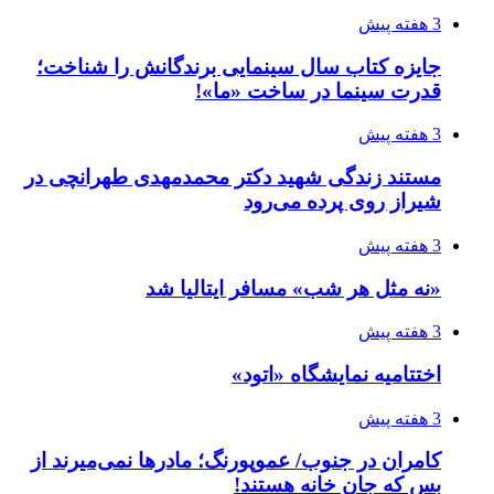
3 هفته پیش
جایزه کتاب سال سینمایی برندگانش را شناخت؛
قدرت سینما در ساخت «ما»!
3 هفته پیش
مستند زندگی شهید دکتر محمدمهدی طهرانچی در
شیراز روی پرده می‌رود
3 هفته پیش
«نه مثل هر شب» مسافر ایتالیا شد
3 هفته پیش
اختتامیه نمایشگاه «اتود»
3 هفته پیش
کامران در جنوب/ عموپورنگ؛ مادرها نمی‌میرند از
بس که جانِ خانه هستند!