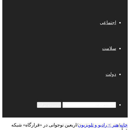
اجتماعی
سلامت
دولت
جستجو برای
خانه
/
هنر > رادیو و تلویزیون
/
اربعین نوجوانی در «قرارگاه» شبکه