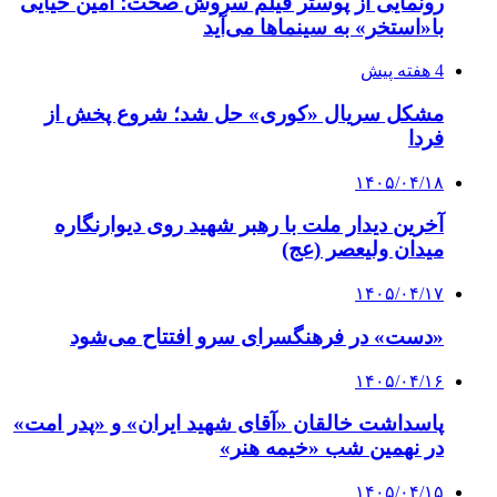
رونمایی از پوستر فیلم سروش صحت؛ امین حیایی
با«استخر» به سینماها می‌آید
4 هفته پیش
مشکل سریال «کوری» حل شد؛ شروع پخش از
فردا
۱۴۰۵/۰۴/۱۸
آخرین دیدار ملت با رهبر شهید روی دیوارنگاره
میدان ولیعصر (عج)
۱۴۰۵/۰۴/۱۷
«دست» در فرهنگسرای سرو افتتاح می‌شود
۱۴۰۵/۰۴/۱۶
پاسداشت خالقان «آقای شهید ایران» و «پدر امت»
در نهمین شب «خیمه هنر»
۱۴۰۵/۰۴/۱۵