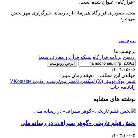
«قرارگاه» عنوان شده است.
مجله تصویری قرارگاه همزمان از تارنمای خبرگزاری مهر پخش
می‌شود.
منبع:مهر
برچسب ها
اربعین
برنامه قرارگاه
شبکه قرآن و معارف سیما
آدرس رونوشت
۱۴۰۴/۰۵/۰۶
خواندن این مطلب 1 دقیقه زمان میبرد
فیس بوک
توییتر (X)
لینکدین
‫تامبلر
‫پین‌ترست
‫رددیت
‫VKontakte
رایانامه
چاپ
نوشته های مشابه
پخش فیلم تاریخی «گوهر سیراف» در رسانه ملی
۱۴۰۳/۱۰/۰۵