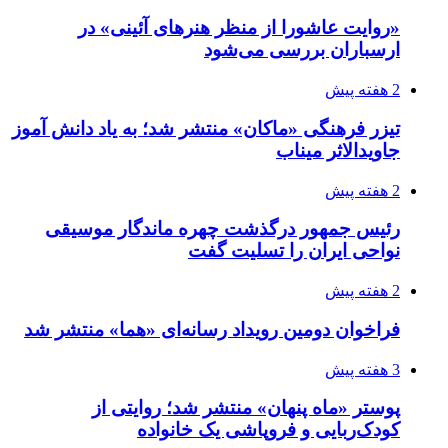
«روایت عاشورا از منظر هنرهای آئینی» در
ارسباران بررسی می‌شود
2 هفته پیش
تیزر فرهنگی «ماکان» منتشر شد؛ به یاد دانش آموز
جاویدالاثر میناب
2 هفته پیش
رئیس جمهور درگذشت چهره ماندگار موسیقی
نواحی ایران را تسلیت گفت
2 هفته پیش
فراخوان دومین رویداد رسانه‌ای «هما» منتشر شد
3 هفته پیش
پوستر «ماه پنهان» منتشر شد؛ روایتی از
کودک‌ربایی و فروپاشی یک خانواده