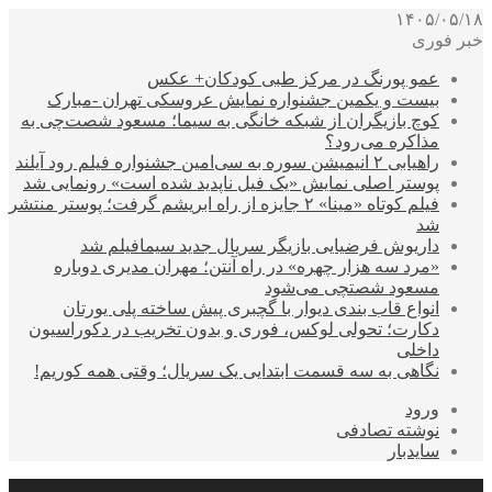
۱۴۰۵/۰۵/۱۸
خبر فوری
عمو پورنگ در مرکز طبی کودکان+ عکس
بیست و یکمین جشنواره نمایش عروسکی تهران -مبارک
کوچ بازیگران از شبکه خانگی به سیما؛ مسعود شصت‌چی به
مذاکره می‌رود؟
راهیابی ۲ انیمیشن سوره به سی‌امین جشنواره فیلم رود آیلند
پوستر اصلی نمایش «یک فیل ناپدید شده است» رونمایی شد
فیلم کوتاه «مینا» ۲ جایزه از راه ابریشم گرفت؛ پوستر منتشر
شد
داریوش فرضیایی بازیگر سریال جدید سیمافیلم شد
«مرد سه هزار چهره» در راه آنتن؛ مهران مدیری دوباره
مسعود شصتچی می‌شود
انواع قاب بندی دیوار با گچبری پیش ساخته پلی یورتان
دکارت؛ تحولی لوکس، فوری و بدون تخریب در دکوراسیون
داخلی
نگاهی به سه قسمت ابتدایی یک سریال؛ وقتی همه کوریم!
ورود
نوشته تصادفی
سایدبار