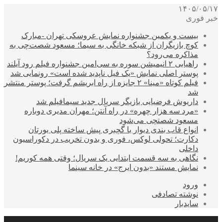
۱۴۰۵/۰۵/۱۷
خبر فوری
بیست و یکمین جشنواره نمایش عروسکی تهران -مبارک
کوچ بازیگران از شبکه خانگی به سیما؛ مسعود شصت‌چی به
مذاکره می‌رود؟
راهیابی ۲ انیمیشن سوره به سی‌امین جشنواره فیلم رود آیلند
پوستر اصلی نمایش «یک فیل ناپدید شده است» رونمایی شد
فیلم کوتاه «مینا» ۲ جایزه از راه ابریشم گرفت؛ پوستر منتشر
شد
داریوش فرضیایی بازیگر سریال جدید سیمافیلم شد
«مرد سه هزار چهره» در راه آنتن؛ مهران مدیری دوباره
مسعود شصتچی می‌شود
انواع قاب بندی دیوار با گچبری پیش ساخته پلی یورتان
دکارت؛ تحولی لوکس، فوری و بدون تخریب در دکوراسیون
داخلی
نگاهی به سه قسمت ابتدایی یک سریال؛ وقتی همه کوریم!
نمایش مستند «بدون ایرج» در خانه سینما
ورود
نوشته تصادفی
سایدبار