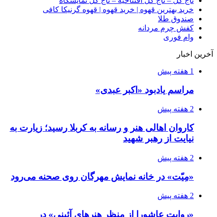
تاج گل – تاج گل افتتاحیه – تاج گل نمایشگاه
خرید بهترین قهوه | خرید قهوه | قهوه گرنیکا کافی
صندوق طلا
کفش چرم مردانه
وام فوری
آخرین اخبار
1 هفته پیش
مراسم یادبود «اکبر عبدی»
2 هفته پیش
کاروان اهالی هنر و رسانه به کربلا رسید؛ زیارت به
نیایت از رهبر شهید
2 هفته پیش
«مِیّت» در خانه نمایش مهرگان روی صحنه می‌رود
2 هفته پیش
«روایت عاشورا از منظر هنرهای آئینی» در