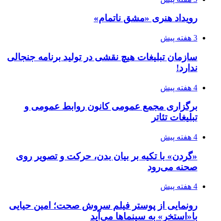
رویداد هنری «مشق ناتمام»
3 هفته پیش
سازمان تبلیغات هیچ نقشی در تولید برنامه جنجالی
ندارد!
4 هفته پیش
برگزاری مجمع عمومی کانون روابط عمومی و
تبلیغات تئاتر
4 هفته پیش
«گردن» با تکیه بر بیان بدن، حرکت و تصویر روی
صحنه می‌رود
4 هفته پیش
رونمایی از پوستر فیلم سروش صحت؛ امین حیایی
با«استخر» به سینماها می‌آید