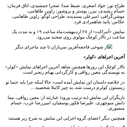
طراح نور: جواد ‌اصغری، ضبط صدا: صحرا جمشیدی، اتاق فرمان:
حسام رشیدی، تیزر، پوستر و بروشور: راوین طاهامی،
موشن‌گرافی: امیرعلی پسندیده، طراحی لوگو: راوین طاهامی،
عکاس: پانیذ ‌شاهمرادی ‌فرد.
نمایش «آنتراکت» از ۲۸ اردیبهشت‌ماه ساعت ۱۹ و به مدت یک
ساعت در تالار کوچک مولوی روی صحنه می‌رود.
آخرین اجراهای «کولر»
تالار کوچک این روزها همچنین شاهد آخرین اجراهای نمایش «کولر»
به نویسندگی معین رواقی و کارگردانی بهنام رنجبر است.
در خلاصه داستان این نمایش آمده است: حالا اینکه چرا باید حتما تو
زمستون کولرم درست شه، یه چیز کاملا شخصیه…
بازیگران این نمایش (به ترتیب ورود) عبارتند از: معین رواقی، نیما
‌دانش ‌منوچهری، علیرضا فکور یوسفیان، امیررضا ‌عرب، حسام
منصوری.
همچنین دیگر اعضای گروه اجرایی این نمایش به شرح زیر هستند: