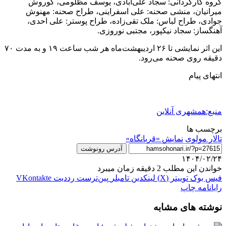
گروه کارگردانی: سجاد علی‌آبادی، یوسف ‌مظلومی، کوروش
میرانیان، منشی صحنه: علی ‌اسفراینی، طراح صحنه: مهنوش
جوادی، طراح لباس: ملک تقی‌زاده، طراح پوستر: علی احدی،
آهنگساز: سجاد نیکپور، مجتبی نوروزی.
این اثر نمایشی تا ۲۶ اردیبهشت‌ماه هر شب ساعت ۱۹ و به مدت ۷۰
دقیقه روی صحنه می‌رود.
انتهای پیام
منبع:همشهری آنلاین
برچسب ها
تالار مولوی
نمایش «قربانگاه»
آدرس رونوشت
۱۴۰۴/۰۲/۲۴
خواندن این مطلب 2 دقیقه زمان میبرد
فیس بوک
توییتر (X)
لینکدین
‫تامبلر
‫پین‌ترست
‫رددیت
‫VKontakte
رایانامه
چاپ
نوشته های مشابه