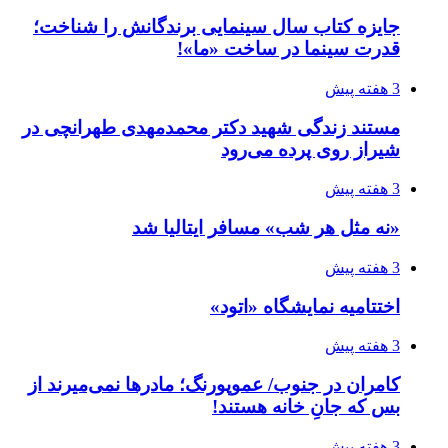
جایزه کتاب سال سینمایی برندگانش را شناخت؛
قدرت سینما در ساخت «ما»!
3 هفته پیش
مستند زندگی شهید دکتر محمدمهدی طهرانچی در
شیراز روی پرده می‌رود
3 هفته پیش
«نه مثل هر شب» مسافر ایتالیا شد
3 هفته پیش
اختتامیه نمایشگاه «اتود»
3 هفته پیش
کامران در جنوب/ عموپورنگ؛ مادرها نمی‌میرند از
بس که جانِ خانه هستند!
3 هفته پیش