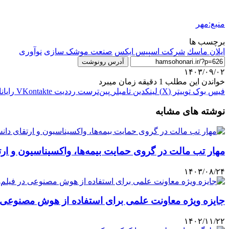
منبع:مهر
برچسب ها
ايلان ماسك
شرکت اسپیس ایکس
صنعت موشک سازی
نوآوری
آدرس رونوشت
۱۴۰۳/۰۹/۰۲
خواندن این مطلب 1 دقیقه زمان میبرد
فیس بوک
توییتر (X)
لینکدین
‫تامبلر
‫پین‌ترست
‫رددیت
‫VKontakte
رایان
نوشته های مشابه
مهار تب مالت در گروی حمایت بیمه‌ها، واکسیناسیون و ار
۱۴۰۳/۰۸/۲۴
جایزه ویژه معاونت علمی برای استفاده از هوش مصنوعی د
۱۴۰۲/۱۱/۲۲