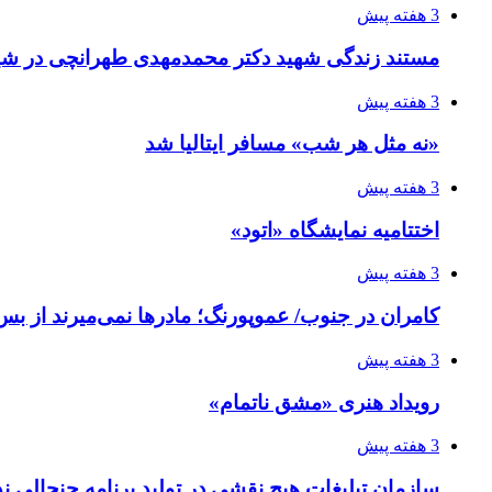
3 هفته پیش
مستند زندگی شهید دکتر محمدمهدی طهرانچی در شیر
3 هفته پیش
«نه مثل هر شب» مسافر ایتالیا شد
3 هفته پیش
اختتامیه نمایشگاه «اتود»
3 هفته پیش
کامران در جنوب/ عموپورنگ؛ مادرها نمی‌میرند از بس 
3 هفته پیش
رویداد هنری «مشق ناتمام»
3 هفته پیش
سازمان تبلیغات هیچ نقشی در تولید برنامه جنجالی ند