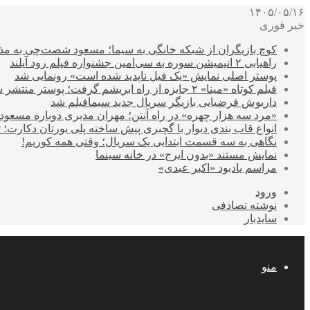
۱۴۰۵/۰۵/۱۶
خبر فوری
کوچ بازیگران از شبکه خانگی به سیما؛ مسعود شصت‌چی به مذ
راهیابی ۲ انیمیشن سوره به سی‌امین جشنواره فیلم رود آیلند
پوستر اصلی نمایش «یک فیل ناپدید شده است» رونمایی شد
فیلم کوتاه «مینا» ۲ جایزه از راه ابریشم گرفت؛ پوستر منتشر شد
داریوش فرضیایی بازیگر سریال جدید سیمافیلم شد
«مرد سه هزار چهره» در راه آنتن؛ مهران مدیری دوباره مسع
انواع قاب بندی دیوار با گچبری پیش ساخته پلی یورتان دکارت
نگاهی به سه قسمت ابتدایی یک سریال؛ وقتی همه کوریم!
نمایش مستند «بدون ایرج» در خانه سینما
مراسم یادبود «اکبر عبدی»
ورود
نوشته تصادفی
سایدبار
منو