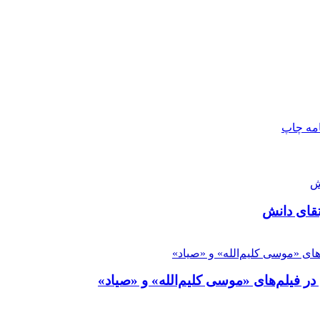
امه
چاپ
تقای دانش
ر فیلم‌های «موسی کلیم‌الله» و «صیاد»