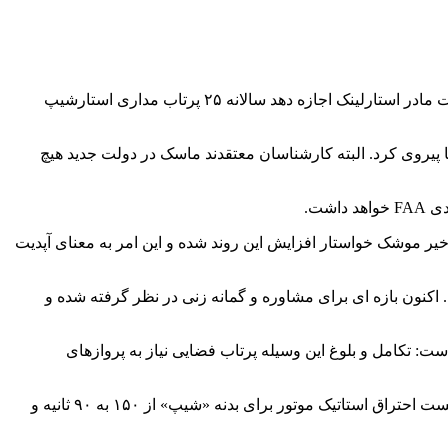
به گزارش خبرگزاری مهر به نقل از رجیستر، پیش نویس اصلاح شده ارزیابی محیط زیستی مذکور این امکان را در نظر می گیرد که به شرکت مادر استارلینک اجازه دهد سالانه ۲۵ پرتاب مداری استارشیپ
افی از قوانین دارد که باید از آنها پیروی کرد. البته کارشناسان معتقدند ماسک در دولت جدید هیچ
شت.
 ماسک پس از پرتاب های آزمایشی اخیر موشک خواستار افزایش این روند شده و این امر به معنای آپدیت
ی مذکور یک پیش نویس است. اکنون بازه ای برای مشاوره و گمانه زنی در نظر گرفته شده و
در ۲۰۲۵ میلادی وجود دارد. در بخشی از سند آمده است: تکامل و بلوغ این وسیله پرتاب فضایی نیاز به پروازهای
نمایش احتراق دوباره موتور «رپتور» در ششمین پرواز آزمایشی به طور حتم به این روند کمک کرده است. علاوه بر آن زمان مورد نیاز برای تست احتراق استاتیک موتور برای بدنه «شیپ» از ۱۵۰ به ۹۰ ثانیه و