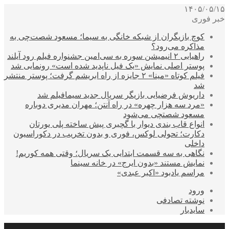
۱۴۰۵/۰۵/۱۵
خبر فوری
کوچ بازیگران از شبکه خانگی به سیما؛ مسعود شصت‌چی به
مذاکره می‌رود؟
راهیابی ۲ انیمیشن سوره به سی‌امین جشنواره فیلم رود آیلند
پوستر اصلی نمایش «یک فیل ناپدید شده است» رونمایی شد
فیلم کوتاه «مینا» ۲ جایزه از راه ابریشم گرفت؛ پوستر منتشر
شد
داریوش فرضیایی بازیگر سریال جدید سیمافیلم شد
«مرد سه هزار چهره» در راه آنتن؛ مهران مدیری دوباره
مسعود شصتچی می‌شود
انواع قاب بندی دیوار با گچبری پیش ساخته پلی یورتان
دکارت؛ تحولی لوکس، فوری و بدون تخریب در دکوراسیون
داخلی
نگاهی به سه قسمت ابتدایی یک سریال؛ وقتی همه کوریم!
نمایش مستند «بدون ایرج» در خانه سینما
مراسم یادبود «اکبر عبدی»
ورود
نوشته تصادفی
سایدبار