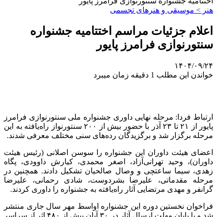
اختتامیه جشنواره سنتورنوازی فرامرز پایور
هنر > موسیقی و هنرهای تجسمی
اعلام جزئیات مراسم اختتامیه جشنواره
سنتورنوازی فرامرز پایور
۱۴۰۴/۰۹/۲۴
خواندن این مطلب 1 دقیقه زمان میبرد
ارتباط فردا: مرحله‌ نهایی داوری جشنواره‌ ملی سنتورنوازی فرامرز
پایور از ۲۱ تا ۲۳ آذر با حضور بیش از ۲۰۰ سنتورنواز راه‌یافته به این
مرحله برگزار شد و برگزیدگان رده‌های سنی مختلف معرفی شدند.
اعضای هیئت داوران این جشنواره را سوسن اصلانی (رئیس هیئت
داوران)، وحید تهرانی‌آزاد، اصغر محمدی، کیارش داوودی، پگاه
زهدی، سیما ساعتچی و وصال صالحیان تشکیل دادند. همچنین در
مرحله‌ مقدماتی، علیرضا بشردوست، شادی رحمانی، علیرضا
گرانفر و مهدی مرتضایی آثار راه‌یافته به جشنواره را داوری کردند.
فراخوان نخستین دوره‌ این جشنواره اواسط مهر سال جاری منتشر
شد و با پایان مهلت ارسال آثار در ۳۰ آبان‌ بیش از ۴۸۰ اثر از سراسر