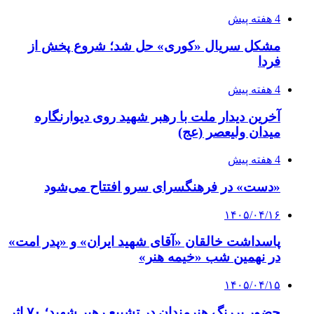
4 هفته پیش
مشکل سریال «کوری» حل شد؛ شروع پخش از
فردا
4 هفته پیش
آخرین دیدار ملت با رهبر شهید روی دیوارنگاره
میدان ولیعصر (عج)
4 هفته پیش
«دست» در فرهنگسرای سرو افتتاح می‌شود
۱۴۰۵/۰۴/۱۶
پاسداشت خالقان «آقای شهید ایران» و «پدر امت»
در نهمین شب «خیمه هنر»
۱۴۰۵/۰۴/۱۵
حضور پررنگ هنرمندان در تشییع رهبر شهید؛ ۷۰ اثر