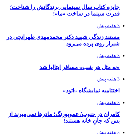
جایزه کتاب سال سینمایی برندگانش را شناخت؛
قدرت سینما در ساخت «ما»!
3 هفته پیش
مستند زندگی شهید دکتر محمدمهدی طهرانچی در
شیراز روی پرده می‌رود
3 هفته پیش
«نه مثل هر شب» مسافر ایتالیا شد
3 هفته پیش
اختتامیه نمایشگاه «اتود»
3 هفته پیش
کامران در جنوب/ عموپورنگ؛ مادرها نمی‌میرند از
بس که جانِ خانه هستند!
3 هفته پیش