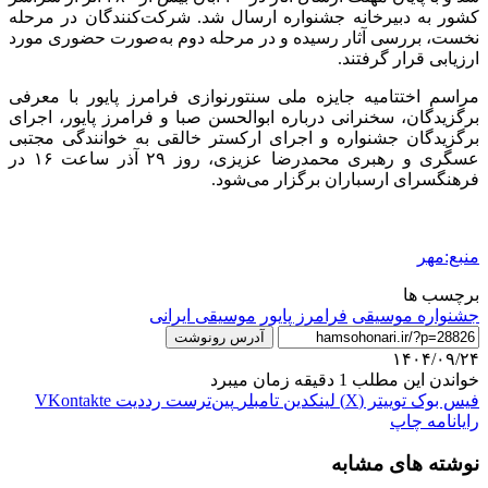
کشور به دبیرخانه‌ جشنواره ارسال شد. شرکت‌کنندگان در مرحله‌
نخست، بررسی آثار رسیده و در مرحله‌ دوم به‌صورت حضوری مورد
ارزیابی قرار گرفتند.
مراسم اختتامیه‌ جایزه‌ ملی سنتورنوازی فرامرز پایور با معرفی
برگزیدگان، سخنرانی درباره‌ ابوالحسن صبا و فرامرز پایور، اجرای
برگزیدگان جشنواره و اجرای ارکستر خالقی به خوانندگی مجتبی
عسگری و رهبری محمدرضا عزیزی، روز ۲۹ آذر ساعت ۱۶ در
فرهنگسرای ارسباران برگزار می‌شود.
منبع:مهر
برچسب ها
جشنواره موسیقی
فرامرز پایور
موسیقی ایرانی
آدرس رونوشت
۱۴۰۴/۰۹/۲۴
خواندن این مطلب 1 دقیقه زمان میبرد
فیس بوک
توییتر (X)
لینکدین
‫تامبلر
‫پین‌ترست
‫رددیت
‫VKontakte
رایانامه
چاپ
نوشته های مشابه