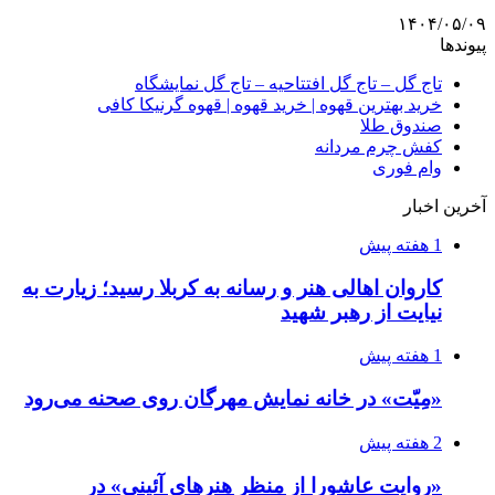
۱۴۰۴/۰۵/۰۹
پیوندها
تاج گل – تاج گل افتتاحیه – تاج گل نمایشگاه
خرید بهترین قهوه | خرید قهوه | قهوه گرنیکا کافی
صندوق طلا
کفش چرم مردانه
وام فوری
آخرین اخبار
1 هفته پیش
کاروان اهالی هنر و رسانه به کربلا رسید؛ زیارت به
نیایت از رهبر شهید
1 هفته پیش
«مِیّت» در خانه نمایش مهرگان روی صحنه می‌رود
2 هفته پیش
«روایت عاشورا از منظر هنرهای آئینی» در