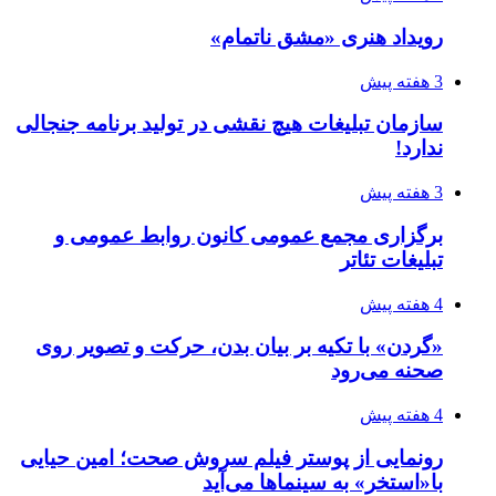
رویداد هنری «مشق ناتمام»
3 هفته پیش
سازمان تبلیغات هیچ نقشی در تولید برنامه جنجالی
ندارد!
3 هفته پیش
برگزاری مجمع عمومی کانون روابط عمومی و
تبلیغات تئاتر
4 هفته پیش
«گردن» با تکیه بر بیان بدن، حرکت و تصویر روی
صحنه می‌رود
4 هفته پیش
رونمایی از پوستر فیلم سروش صحت؛ امین حیایی
با«استخر» به سینماها می‌آید