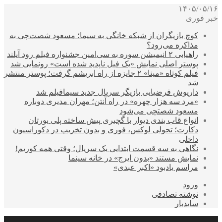
۱۴۰۵/۰۵/۱۶
خبر فوری
کوچ بازیگران از شبکه خانگی به سیما؛ مسعود شصت‌چی به
مذاکره می‌رود؟
راهیابی ۲ انیمیشن سوره به سی‌امین جشنواره فیلم رود آیلند
پوستر اصلی نمایش «یک فیل ناپدید شده است» رونمایی شد
فیلم کوتاه «مینا» ۲ جایزه از راه ابریشم گرفت؛ پوستر منتشر
شد
داریوش فرضیایی بازیگر سریال جدید سیمافیلم شد
«مرد سه هزار چهره» در راه آنتن؛ مهران مدیری دوباره
مسعود شصتچی می‌شود
انواع قاب بندی دیوار با گچبری پیش ساخته پلی یورتان
دکارت؛ تحولی لوکس، فوری و بدون تخریب در دکوراسیون
داخلی
نگاهی به سه قسمت ابتدایی یک سریال؛ وقتی همه کوریم!
نمایش مستند «بدون ایرج» در خانه سینما
مراسم یادبود «اکبر عبدی»
ورود
نوشته تصادفی
سایدبار