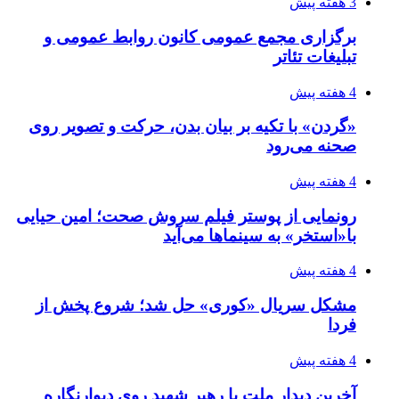
3 هفته پیش
برگزاری مجمع عمومی کانون روابط عمومی و
تبلیغات تئاتر
4 هفته پیش
«گردن» با تکیه بر بیان بدن، حرکت و تصویر روی
صحنه می‌رود
4 هفته پیش
رونمایی از پوستر فیلم سروش صحت؛ امین حیایی
با«استخر» به سینماها می‌آید
4 هفته پیش
مشکل سریال «کوری» حل شد؛ شروع پخش از
فردا
4 هفته پیش
آخرین دیدار ملت با رهبر شهید روی دیوارنگاره