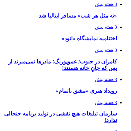
3 هفته پیش
«نه مثل هر شب» مسافر ایتالیا شد
3 هفته پیش
اختتامیه نمایشگاه «اتود»
3 هفته پیش
کامران در جنوب/ عموپورنگ؛ مادرها نمی‌میرند از
بس که جانِ خانه هستند!
3 هفته پیش
رویداد هنری «مشق ناتمام»
3 هفته پیش
سازمان تبلیغات هیچ نقشی در تولید برنامه جنجالی
ندارد!