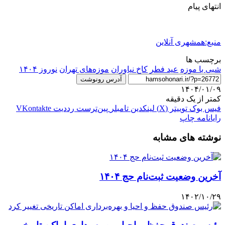
انتهای پیام
منبع:همشهری آنلاین
برچسب ها
شبی با موزه
عيد فطر
كاخ نياوران
موزه‌های تهران
نوروز ۱۴۰۴
آدرس رونوشت
۱۴۰۴/۰۱/۰۹
کمتر از یک دقیقه
فیس بوک
توییتر (X)
لینکدین
‫تامبلر
‫پین‌ترست
‫رددیت
‫VKontakte
رایانامه
چاپ
نوشته های مشابه
آخرین وضعیت ثبت‌نام حج ۱۴۰۴
۱۴۰۲/۱۰/۲۹