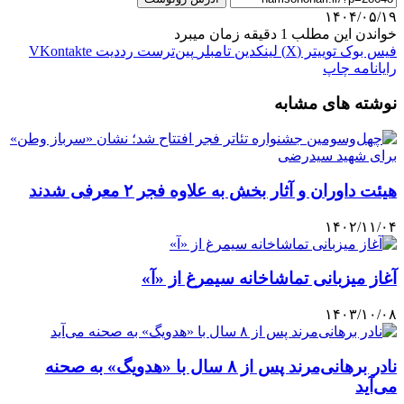
۱۴۰۴/۰۵/۱۹
خواندن این مطلب 1 دقیقه زمان میبرد
فیس بوک
توییتر (X)
لینکدین
‫تامبلر
‫پین‌ترست
‫رددیت
‫VKontakte
رایانامه
چاپ
نوشته های مشابه
هیئت داوران و آثار بخش به علاوه فجر ۲ معرفی شدند
۱۴۰۲/۱۱/۰۴
آغاز میزبانی تماشاخانه سیمرغ از «آ»
۱۴۰۳/۱۰/۰۸
نادر برهانی‌مرند پس از ۸ سال با «هدویگ» به صحنه
می‌آید