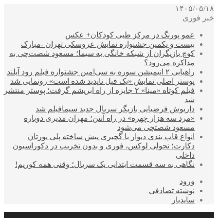
۱۴۰۵/۰۵/۱۸
خبر فوری
عمو پورنگ در مرکز طبی کودکان+ عکس
بیست و یکمین جشنواره نمایش عروسکی تهران -مبارک
کوچ بازیگران از شبکه خانگی به سیما؛ مسعود شصت‌چی به
مذاکره می‌رود؟
راهیابی ۲ انیمیشن سوره به سی‌امین جشنواره فیلم رود آیلند
پوستر اصلی نمایش «یک فیل ناپدید شده است» رونمایی شد
فیلم کوتاه «مینا» ۲ جایزه از راه ابریشم گرفت؛ پوستر منتشر
شد
داریوش فرضیایی بازیگر سریال جدید سیمافیلم شد
«مرد سه هزار چهره» در راه آنتن؛ مهران مدیری دوباره
مسعود شصتچی می‌شود
انواع قاب بندی دیوار با گچبری پیش ساخته پلی یورتان
دکارت؛ تحولی لوکس، فوری و بدون تخریب در دکوراسیون
داخلی
نگاهی به سه قسمت ابتدایی یک سریال؛ وقتی همه کوریم!
ورود
نوشته تصادفی
سایدبار