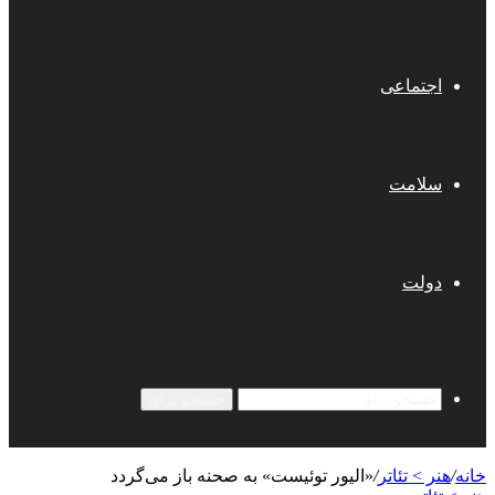
اجتماعی
سلامت
دولت
جستجو برای
خانه
/
هنر > تئاتر
/
«الیور توئیست» به صحنه باز می‌گردد