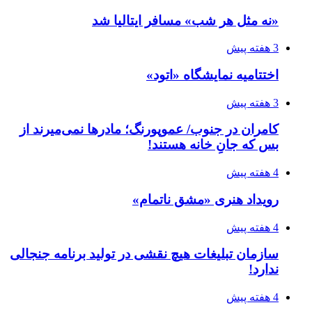
«نه مثل هر شب» مسافر ایتالیا شد
3 هفته پیش
اختتامیه نمایشگاه «اتود»
3 هفته پیش
کامران در جنوب/ عموپورنگ؛ مادرها نمی‌میرند از
بس که جانِ خانه هستند!
4 هفته پیش
رویداد هنری «مشق ناتمام»
4 هفته پیش
سازمان تبلیغات هیچ نقشی در تولید برنامه جنجالی
ندارد!
4 هفته پیش