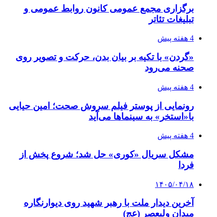
برگزاری مجمع عمومی کانون روابط عمومی و
تبلیغات تئاتر
4 هفته پیش
«گردن» با تکیه بر بیان بدن، حرکت و تصویر روی
صحنه می‌رود
4 هفته پیش
رونمایی از پوستر فیلم سروش صحت؛ امین حیایی
با«استخر» به سینماها می‌آید
4 هفته پیش
مشکل سریال «کوری» حل شد؛ شروع پخش از
فردا
۱۴۰۵/۰۴/۱۸
آخرین دیدار ملت با رهبر شهید روی دیوارنگاره
میدان ولیعصر (عج)