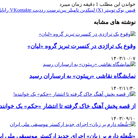
خواندن این مطلب 1 دقیقه زمان میبرد
فیس بوک
توییتر (X)
لینکدین
‫تامبلر
‫پین‌ترست
‫رددیت
‫VKontakte
رایان
نوشته های مشابه
وقوع یک تراژدی در کنسرت تبریز گروه «لیان»
۱۴۰۳/۱۰/۰۷
نمایشگاه نقاشی «رپیثون» به ارسباران رسید
۱۴۰۲/۱۱/۳۰
از قصه پخش آهنگ خاک گرفته تا انتشار «حکم» یک خوانند
۱۴۰۳/۰۹/۱۰
«شُعله دارم بر زبان» اجرای جدید ارکستر موسیقی ملی ای