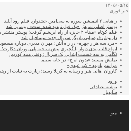
۱۴۰۵/۰۵/۱۵
خبر فوری
راهیابی ۲ انیمیشن سوره به سی‌امین جشنواره فیلم رود آیلند
پوستر اصلی نمایش «یک فیل ناپدید شده است» رونمایی شد
فیلم کوتاه «مینا» ۲ جایزه از راه ابریشم گرفت؛ پوستر منتشر شد
داریوش فرضیایی بازیگر سریال جدید سیمافیلم شد
«مرد سه هزار چهره» در راه آنتن؛ مهران مدیری دوباره مسع
انواع قاب بندی دیوار با گچبری پیش ساخته پلی یورتان دکارت
نگاهی به سه قسمت ابتدایی یک سریال؛ وقتی همه کوریم!
نمایش مستند «بدون ایرج» در خانه سینما
مراسم یادبود «اکبر عبدی»
کاروان اهالی هنر و رسانه به کربلا رسید؛ زیارت به نیایت از رهب
ورود
نوشته تصادفی
سایدبار
منو