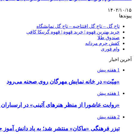
۱۴۰۲/۱۰/۱۵
پیوندها
تاج گل – تاج گل افتتاحیه – تاج گل نمایشگاه
خرید بهترین قهوه | خرید قهوه | قهوه گرنیکا کافی
صندوق طلا
کفش چرم مردانه
وام فوری
آخرین اخبار
1 هفته پیش
«مِیّت» در خانه نمایش مهرگان روی صحنه می‌رود
1 هفته پیش
«روایت عاشورا از منظر هنرهای آئینی» در ارسبارا
2 هفته پیش
تیزر فرهنگی «ماکان» منتشر شد؛ به یاد دانش آموز جا