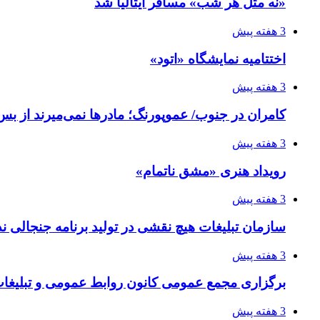
«نه مثل هر شب» مسافر ایتالیا شد
3 هفته پیش
اختتامیه نمایشگاه «اتود»
3 هفته پیش
کامران در جنوب/ عموپورنگ؛ مادرها نمی‌میرند از بس 
3 هفته پیش
رویداد هنری «مشق ناتمام»
3 هفته پیش
سازمان تبلیغات هیچ نقشی در تولید برنامه جنجالی ند
3 هفته پیش
برگزاری مجمع عمومی کانون روابط عمومی و تبلیغات 
3 هفته پیش