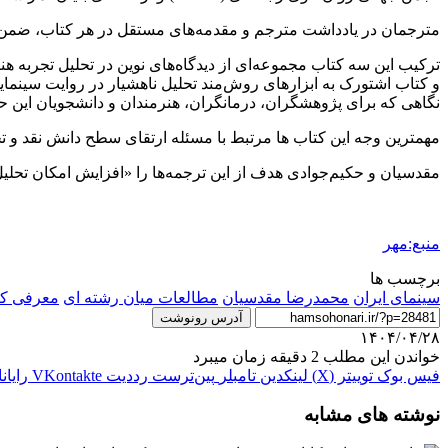
مترجمان در یادداشت مترجم و مقدمه‌های مستقل در هر کتاب، ضمن شرح 
ترکیب این سه کتاب مجموعه‌ای از دیدگاه‌های نوین در تحلیل تجربه هن
نگاهی که برای پژوهشگران، درمانگران، هنرمندان و دانشجویان این حوزه
مهمترین وجه این کتاب ها مرتبط با مسئله ارتقای سطح دانش نقد و تح
مقدسیان و حکیم‌جوادی هدف از این ترجمه‌ها را «افزایش امکان تحلیل ر
منبع:مهر
برچسب ها
سینمای ایران
محمدرضا مقدسیان
مطالعات میان رشته ای
معرفی کت
آدرس رونوشت
۱۴۰۴/۰۴/۲۸
خواندن این مطلب 2 دقیقه زمان میبرد
فیس بوک
توییتر (X)
لینکدین
‫تامبلر
‫پین‌ترست
‫رددیت
‫VKontakte
رایان
نوشته های مشابه