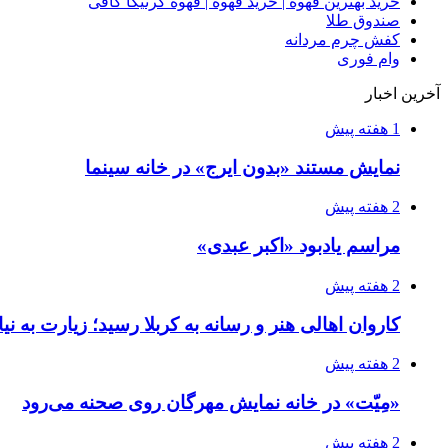
خرید بهترین قهوه | خرید قهوه | قهوه گرنیکا کافی
صندوق طلا
کفش چرم مردانه
وام فوری
آخرین اخبار
1 هفته پیش
نمایش مستند «بدون ایرج» در خانه سینما
2 هفته پیش
مراسم یادبود «اکبر عبدی»
2 هفته پیش
کاروان اهالی هنر و رسانه به کربلا رسید؛ زیارت به نی
2 هفته پیش
«مِیّت» در خانه نمایش مهرگان روی صحنه می‌رود
2 هفته پیش