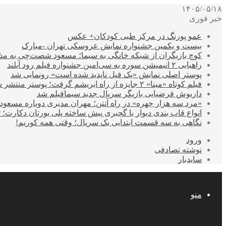
۱۴۰۵/۰۵/۱۸
خبر فوری
عمو پورنگ در مرکز طبی کودکان+ عکس
بیست و یکمین جشنواره نمایش عروسکی تهران -مبارک
کوچ بازیگران از شبکه خانگی به سیما؛ مسعود شصت‌چی به مذ
راهیابی ۲ انیمیشن سوره به سی‌امین جشنواره فیلم رود آیلند
پوستر اصلی نمایش «یک فیل ناپدید شده است» رونمایی شد
فیلم کوتاه «مینا» ۲ جایزه از راه ابریشم گرفت؛ پوستر منتشر شد
داریوش فرضیایی بازیگر سریال جدید سیمافیلم شد
«مرد سه هزار چهره» در راه آنتن؛ مهران مدیری دوباره مسع
انواع قاب بندی دیوار با گچبری پیش ساخته پلی یورتان دکارت
نگاهی به سه قسمت ابتدایی یک سریال؛ وقتی همه کوریم!
ورود
نوشته تصادفی
سایدبار
منو