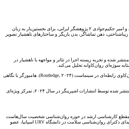
به گزارش خبرنگار مهر، سه کتاب به‌روز در زمینه مطالعات میان‌رشته‌ای روان‌کاوی، سینما و هنرهای نمایشی با ترجمه محمدرضا مقدسیان و امیر حکیم‌جوادی ۲ پژوهشگر ایرانی، برای نخستین‌بار به زبان
یباشناختی، ذهن تماشاگر، بدن بازیگر و ساختارهای ناهشیار تصویر
Acting, Spectat) نوشته ماریا گراتزیا توری در سال ۲۰۱۷ توسط انتشارات روتریج منتشر شده و تجربه زیسته اجرا در تئاتر و مواجهه با ناهشیار در
ابه سوژه‌ای روان‌کاوانه تحلیل می‌کند.
«روان‌کاوی فیلم؛ رویکردهای رابطه‌ای» (Film Psychoanalysis: Relational Approaches to Film) نوشته آندریاس هامبورگر از تازه‌ترین آثار روان‌کاوی رابطه‌ای در سینماست (Routledge, ۲۰۲۴). هامبورگر با نگاهی
«روان‌کاوی و فیلم؛ رویکردهای روش‌مند به لایه‌های پنهان» (Psychoanalysis and Film: Methodical Approaches to Latent) اثر تیمو اشتورک، منتشر شده توسط انتشارات اشپرینگر در سال ۲۰۲۴، تمرکز ویژه‌ای
تحصیل در مقطع کارشناسی ارشد در حوزه روان‌شناسی شخصیت سال‌هاست
در حوزه تحلیل فیلم، روان‌شناسی هنر و آموزش میان‌رشته‌ای فعالیت می‌کند. همچنین امیر حکیم‌جوادی روان‌درمانگر تحلیلی رابطه‌ای، کاندیدای دکترای روان‌شناسی سلامت در دانشگاه URV اسپانیا، عضو