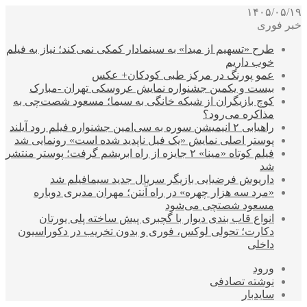
۱۴۰۵/۰۵/۱۹
خبر فوری
طرح «تسهیم از مبدا» به سینمادار کمکی نمی‌کند؛ نیاز به فیلم
خوب داریم
عمو پورنگ در مرکز طبی کودکان+ عکس
بیست و یکمین جشنواره نمایش عروسکی تهران -مبارک
کوچ بازیگران از شبکه خانگی به سیما؛ مسعود شصت‌چی به
مذاکره می‌رود؟
راهیابی ۲ انیمیشن سوره به سی‌امین جشنواره فیلم رود آیلند
پوستر اصلی نمایش «یک فیل ناپدید شده است» رونمایی شد
فیلم کوتاه «مینا» ۲ جایزه از راه ابریشم گرفت؛ پوستر منتشر
شد
داریوش فرضیایی بازیگر سریال جدید سیمافیلم شد
«مرد سه هزار چهره» در راه آنتن؛ مهران مدیری دوباره
مسعود شصتچی می‌شود
انواع قاب بندی دیوار با گچبری پیش ساخته پلی یورتان
دکارت؛ تحولی لوکس، فوری و بدون تخریب در دکوراسیون
داخلی
ورود
نوشته تصادفی
سایدبار