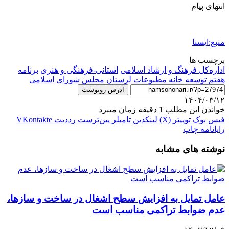
انتهای پیام
منبع:ایسنا
برچسب ها
اداره‌کل فرهنگ و ارشاد اسلامی
استانی-فرهنگی و هنری
برنامه
هفتم توسعه
خانه مطبوعات لرستان
مجلس شورای اسلامی
آدرس رونوشت
۱۴۰۴/۰۳/۱۲
خواندن این مطلب 1 دقیقه زمان میبرد
فیس بوک
توییتر (X)
لینکدین
‫تامبلر
‫پین‌ترست
‫رددیت
‫VKontakte
رایانامه
چاپ
نوشته های مشابه
عامل تمایل به افزایش سطح اشغال در ساخت و سازها،
عدم ضوابط تراکمی مناسب است