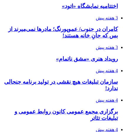
اختتامیه نمایشگاه «اتود»
3 هفته پیش
کامران در جنوب/ عموپورنگ؛ مادرها نمی‌میرند از
بس که جانِ خانه هستند!
3 هفته پیش
رویداد هنری «مشق ناتمام»
4 هفته پیش
سازمان تبلیغات هیچ نقشی در تولید برنامه جنجالی
ندارد!
4 هفته پیش
برگزاری مجمع عمومی کانون روابط عمومی و
تبلیغات تئاتر
4 هفته پیش