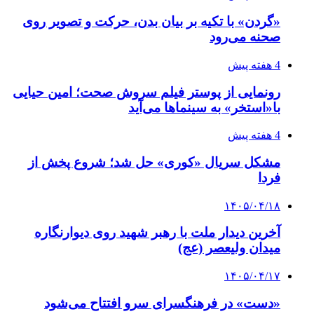
«گردن» با تکیه بر بیان بدن، حرکت و تصویر روی
صحنه می‌رود
4 هفته پیش
رونمایی از پوستر فیلم سروش صحت؛ امین حیایی
با«استخر» به سینماها می‌آید
4 هفته پیش
مشکل سریال «کوری» حل شد؛ شروع پخش از
فردا
۱۴۰۵/۰۴/۱۸
آخرین دیدار ملت با رهبر شهید روی دیوارنگاره
میدان ولیعصر (عج)
۱۴۰۵/۰۴/۱۷
«دست» در فرهنگسرای سرو افتتاح می‌شود