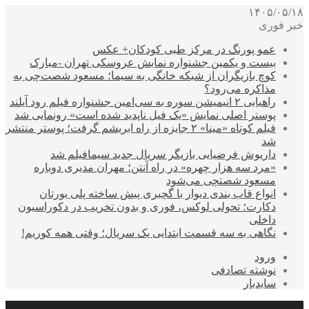
۱۴۰۵/۰۵/۱۸
خبر فوری
عمو پورنگ در مرکز طبی کودکان+ عکس
بیست و یکمین جشنواره نمایش عروسکی تهران -مبارک
کوچ بازیگران از شبکه خانگی به سیما؛ مسعود شصت‌چی به
مذاکره می‌رود؟
راهیابی ۲ انیمیشن سوره به سی‌امین جشنواره فیلم رود آیلند
پوستر اصلی نمایش «یک فیل ناپدید شده است» رونمایی شد
فیلم کوتاه «مینا» ۲ جایزه از راه ابریشم گرفت؛ پوستر منتشر
شد
داریوش فرضیایی بازیگر سریال جدید سیمافیلم شد
«مرد سه هزار چهره» در راه آنتن؛ مهران مدیری دوباره
مسعود شصتچی می‌شود
انواع قاب بندی دیوار با گچبری پیش ساخته پلی یورتان
دکارت؛ تحولی لوکس، فوری و بدون تخریب در دکوراسیون
داخلی
نگاهی به سه قسمت ابتدایی یک سریال؛ وقتی همه کوریم!
ورود
نوشته تصادفی
سایدبار