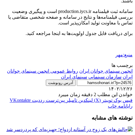
باشند.
سامانه ثبت فیلمنامه production.iycs.ir است و پیگیری وضعیت
بررسی فیلمنامه‏‌ها و نتایج در سامانه و صفحه شخصی متقاضی یا
تماس با معاونت تولید امکان‌پذیر است.
برای دریافت فایل جدول اولویت‌ها به اینجا مراجعه کنید.
منبع:مهر
برچسب ها
انجمن سينماى جوانان ایران
روابط عمومی انجمن سینمای جوانان
ایران
سازمان سینمایی
سینمای ایران
آدرس رونوشت
۱۴۰۲/۱۲/۲۶
خواندن این مطلب 2 دقیقه زمان میبرد
فیس بوک
توییتر (X)
لینکدین
‫تامبلر
‫پین‌ترست
‫رددیت
‫VKontakte
رایانامه
چاپ
نوشته های مشابه