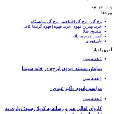
۱۴۰۳/۱۰/۰۹
پیوندها
تاج گل – تاج گل افتتاحیه – تاج گل نمایشگاه
خرید بهترین قهوه | خرید قهوه | قهوه گرنیکا کافی
صندوق طلا
کفش چرم مردانه
وام فوری
آخرین اخبار
1 هفته پیش
نمایش مستند «بدون ایرج» در خانه سینما
1 هفته پیش
مراسم یادبود «اکبر عبدی»
2 هفته پیش
کاروان اهالی هنر و رسانه به کربلا رسید؛ زیارت به