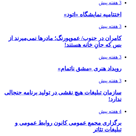
3 هفته پیش
اختتامیه نمایشگاه «اتود»
3 هفته پیش
کامران در جنوب/ عموپورنگ؛ مادرها نمی‌میرند از
بس که جانِ خانه هستند!
3 هفته پیش
رویداد هنری «مشق ناتمام»
3 هفته پیش
سازمان تبلیغات هیچ نقشی در تولید برنامه جنجالی
ندارد!
4 هفته پیش
برگزاری مجمع عمومی کانون روابط عمومی و
تبلیغات تئاتر