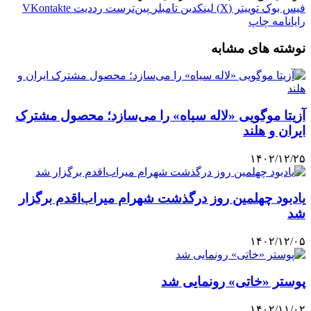
فیس بوک
توییتر (X)
لینکدین
‫تامبلر
‫پین‌ترست
‫رددیت
‫VKontakte
رایانامه
چاپ
نوشته های مشابه
آزیتا موگویی «لاله سیاه» را می‌سازد؛ محصول مشترک
ایران و هلند
۱۴۰۲/۱۲/۲۵
یادبود چهلمین روز درگذشت شهرام میراب‌اقدم برگزار
شد
۱۴۰۲/۱۲/۰۵
پوستر «خاتی» رونمایی شد
۱۴۰۲/۱۱/۰۲