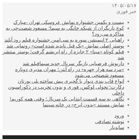
۱۴۰۵/۰۵/۱۷
خبر فوری
بیست و یکمین جشنواره نمایش عروسکی تهران -مبارک
کوچ بازیگران از شبکه خانگی به سیما؛ مسعود شصت‌چی به
مذاکره می‌رود؟
راهیابی ۲ انیمیشن سوره به سی‌امین جشنواره فیلم رود آیلند
پوستر اصلی نمایش «یک فیل ناپدید شده است» رونمایی شد
فیلم کوتاه «مینا» ۲ جایزه از راه ابریشم گرفت؛ پوستر منتشر
شد
داریوش فرضیایی بازیگر سریال جدید سیمافیلم شد
«مرد سه هزار چهره» در راه آنتن؛ مهران مدیری دوباره
مسعود شصتچی می‌شود
انواع قاب بندی دیوار با گچبری پیش ساخته پلی یورتان
دکارت؛ تحولی لوکس، فوری و بدون تخریب در دکوراسیون
داخلی
نگاهی به سه قسمت ابتدایی یک سریال؛ وقتی همه کوریم!
نمایش مستند «بدون ایرج» در خانه سینما
ورود
نوشته تصادفی
سایدبار