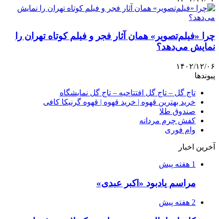
چرا «فیلم‌تصویر» همان آثار فجر و فیلم کوتاه تهران را
نمایش می‌دهد؟
۱۴۰۲/۱۲/۰۶
پیوندها
تاج گل – تاج گل افتتاحیه – تاج گل نمایشگاه
خرید بهترین قهوه | خرید قهوه | قهوه گرنیکا کافی
صندوق طلا
کفش چرم مردانه
وام فوری
آخرین اخبار
1 هفته پیش
مراسم یادبود «اکبر عبدی»
2 هفته پیش