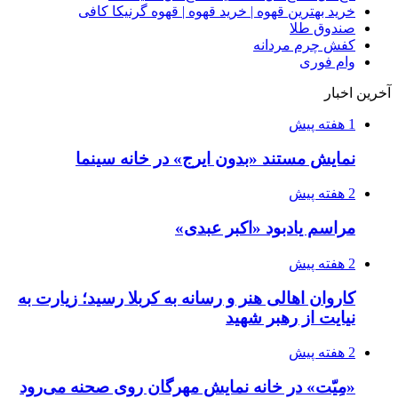
خرید بهترین قهوه | خرید قهوه | قهوه گرنیکا کافی
صندوق طلا
کفش چرم مردانه
وام فوری
آخرین اخبار
1 هفته پیش
نمایش مستند «بدون ایرج» در خانه سینما
2 هفته پیش
مراسم یادبود «اکبر عبدی»
2 هفته پیش
کاروان اهالی هنر و رسانه به کربلا رسید؛ زیارت به
نیایت از رهبر شهید
2 هفته پیش
«مِیّت» در خانه نمایش مهرگان روی صحنه می‌رود