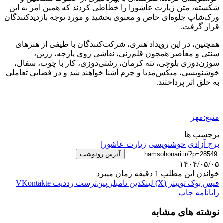
شکسته، متن زیارت عاشورا را خطاطی کردند که همین امر به این
ورک‌شاپ جلوه‌ای خاص و معنوی بخشید و مورد توجه بازدیدکنندگان
قرار گرفت.
همچنین، در این رویداد هنری، شرکت‌کنندگان با طیفی از هنرهای
سنتی و معاصر همچون قلم‌زنی، نقاشی روی پارچه، رزین،
سوزن‌دوزی بلوچی، تته کرمان، رشتی‌دوزی، کار با چوب، سفال،
خوشنویسی، میکس‌مدیا و چرم آشنا خواهند شد و در فضایی تعاملی
به خلق اثر پرداختند.
منبع:مهر
برچسب ها
برج آزادی
خوشنویسی
زیارت عاشورا
آدرس رونوشت
۱۴۰۴/۰۵/۰۵
خواندن این مطلب 1 دقیقه زمان میبرد
فیس بوک
توییتر (X)
لینکدین
‫تامبلر
‫پین‌ترست
‫رددیت
‫VKontakte
رایانامه
چاپ
نوشته های مشابه