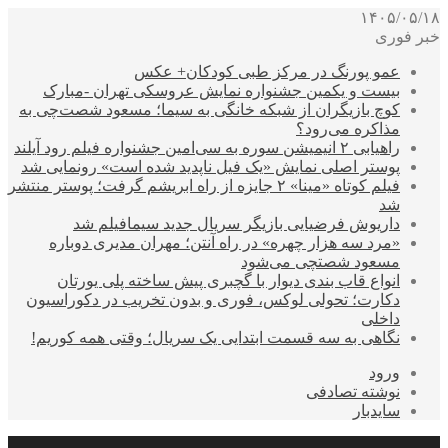
۱۴۰۵/۰۵/۱۸
خبر فوری
عمو پورنگ در مرکز طبی کودکان+ عکس
بیست و یکمین جشنواره نمایش عروسکی تهران -مبارک
کوچ بازیگران از شبکه خانگی به سیما؛ مسعود شصت‌چی به
مذاکره می‌رود؟
راهیابی ۲ انیمیشن سوره به سی‌امین جشنواره فیلم رود آیلند
پوستر اصلی نمایش «یک فیل ناپدید شده است» رونمایی شد
فیلم کوتاه «مینا» ۲ جایزه از راه ابریشم گرفت؛ پوستر منتشر
شد
داریوش فرضیایی بازیگر سریال جدید سیمافیلم شد
«مرد سه هزار چهره» در راه آنتن؛ مهران مدیری دوباره
مسعود شصتچی می‌شود
انواع قاب بندی دیوار با گچبری پیش ساخته پلی یورتان
دکارت؛ تحولی لوکس، فوری و بدون تخریب در دکوراسیون
داخلی
نگاهی به سه قسمت ابتدایی یک سریال؛ وقتی همه کوریم!
ورود
نوشته تصادفی
سایدبار