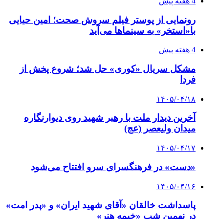
4 هفته پیش
رونمایی از پوستر فیلم سروش صحت؛ امین حیایی
با«استخر» به سینماها می‌آید
4 هفته پیش
مشکل سریال «کوری» حل شد؛ شروع پخش از
فردا
۱۴۰۵/۰۴/۱۸
آخرین دیدار ملت با رهبر شهید روی دیوارنگاره
میدان ولیعصر (عج)
۱۴۰۵/۰۴/۱۷
«دست» در فرهنگسرای سرو افتتاح می‌شود
۱۴۰۵/۰۴/۱۶
پاسداشت خالقان «آقای شهید ایران» و «پدر امت»
در نهمین شب «خیمه هنر»