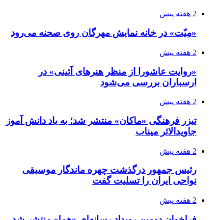
2 هفته پیش
«مِیّت» در خانه نمایش مهرگان روی صحنه می‌رود
2 هفته پیش
«روایت عاشورا از منظر هنرهای آئینی» در
ارسباران بررسی می‌شود
2 هفته پیش
تیزر فرهنگی «ماکان» منتشر شد؛ به یاد دانش آموز
جاویدالاثر میناب
2 هفته پیش
رئیس جمهور درگذشت چهره ماندگار موسیقی
نواحی ایران را تسلیت گفت
2 هفته پیش
فراخوان دومین رویداد رسانه‌ای «هما» منتشر شد