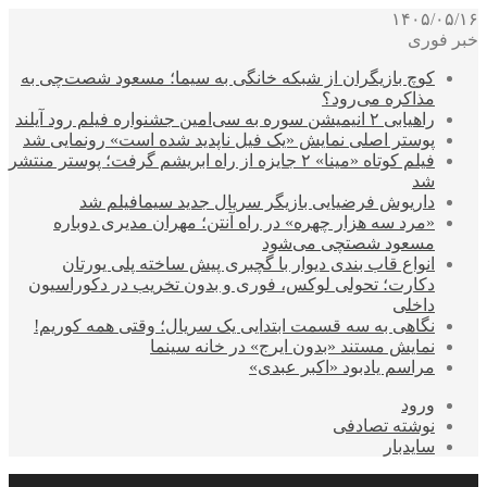
۱۴۰۵/۰۵/۱۶
خبر فوری
کوچ بازیگران از شبکه خانگی به سیما؛ مسعود شصت‌چی به
مذاکره می‌رود؟
راهیابی ۲ انیمیشن سوره به سی‌امین جشنواره فیلم رود آیلند
پوستر اصلی نمایش «یک فیل ناپدید شده است» رونمایی شد
فیلم کوتاه «مینا» ۲ جایزه از راه ابریشم گرفت؛ پوستر منتشر
شد
داریوش فرضیایی بازیگر سریال جدید سیمافیلم شد
«مرد سه هزار چهره» در راه آنتن؛ مهران مدیری دوباره
مسعود شصتچی می‌شود
انواع قاب بندی دیوار با گچبری پیش ساخته پلی یورتان
دکارت؛ تحولی لوکس، فوری و بدون تخریب در دکوراسیون
داخلی
نگاهی به سه قسمت ابتدایی یک سریال؛ وقتی همه کوریم!
نمایش مستند «بدون ایرج» در خانه سینما
مراسم یادبود «اکبر عبدی»
ورود
نوشته تصادفی
سایدبار