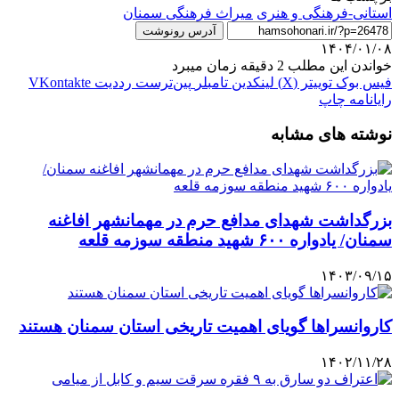
استانی-فرهنگی و هنری
میراث فرهنگی سمنان
آدرس رونوشت
۱۴۰۴/۰۱/۰۸
خواندن این مطلب 2 دقیقه زمان میبرد
فیس بوک
توییتر (X)
لینکدین
‫تامبلر
‫پین‌ترست
‫رددیت
‫VKontakte
رایانامه
چاپ
نوشته های مشابه
بزرگداشت شهدای مدافع حرم در مهمانشهر افاغنه
سمنان/ یادواره ۶۰۰ شهید منطقه سوزمه قلعه
۱۴۰۳/۰۹/۱۵
کاروانسراها گویای اهمیت تاریخی استان سمنان هستند
۱۴۰۲/۱۱/۲۸