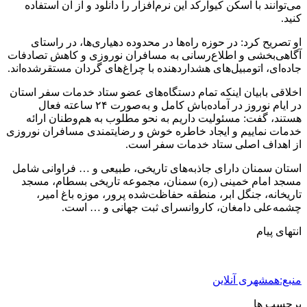
می‌توانند با اسکن کیوآرکد این نرم‌افزار را دانلود و از آن استفاده
کنید.
او تصریح کرد: در حوزه راه‌ها در محدوده دهیاری‌ها، در راستای
آگاهی‌بخشی و اطلاع‌رسانی به مسافران نوروزی و کاهش تصادفات
جاده‌ای، اتومبیل‌های هشداردهنده با چراغ‌های گردان مستقرشده‌اند.
اخلاقی بابیان اینکه تمام دستگاه‌های عضو ستاد خدمات سفر استان
در ایام نوروز در آماده‌باش کامل و به‌صورت ۲۴ ساعته فعال
هستند، گفت: مسئولیت داریم به نحو مطلوب به هم‌وطنان ارائه
خدمات نماییم و ایجاد خاطره خوش و رضایتمندی مسافران نوروزی
از اهداف اصلی ستاد خدمات سفر است.
استان سمنان دارای جاذبه‌های تاریخی، طبیعی و … فراوانی شامل
مسجد امام خمینی (ره) سمنان، مجموعه تاریخی بسطام، مسجد
تاریخانه، جنگل ابر، منطقه حفاظت‌شده پرور، موزه باغ امیر،
چشمه‌علی دامغان، کاروانسرای ثبت جهانی و … است.
انتهای پیام
منبع:همشهری آنلاین
برچسب ها