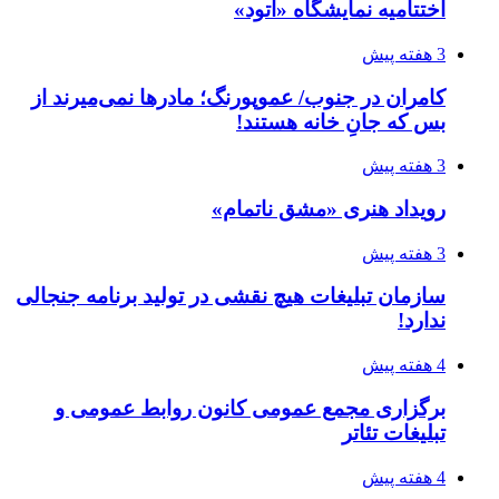
اختتامیه نمایشگاه «اتود»
3 هفته پیش
کامران در جنوب/ عموپورنگ؛ مادرها نمی‌میرند از
بس که جانِ خانه هستند!
3 هفته پیش
رویداد هنری «مشق ناتمام»
3 هفته پیش
سازمان تبلیغات هیچ نقشی در تولید برنامه جنجالی
ندارد!
4 هفته پیش
برگزاری مجمع عمومی کانون روابط عمومی و
تبلیغات تئاتر
4 هفته پیش