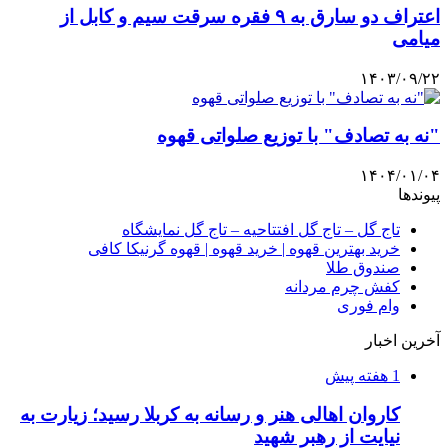
اعتراف دو سارق به ۹ فقره سرقت سیم و کابل از
میامی
۱۴۰۳/۰۹/۲۲
"نه به تصادف" با توزیع صلواتی قهوه
۱۴۰۴/۰۱/۰۴
پیوندها
تاج گل – تاج گل افتتاحیه – تاج گل نمایشگاه
خرید بهترین قهوه | خرید قهوه | قهوه گرنیکا کافی
صندوق طلا
کفش چرم مردانه
وام فوری
آخرین اخبار
1 هفته پیش
کاروان اهالی هنر و رسانه به کربلا رسید؛ زیارت به
نیایت از رهبر شهید