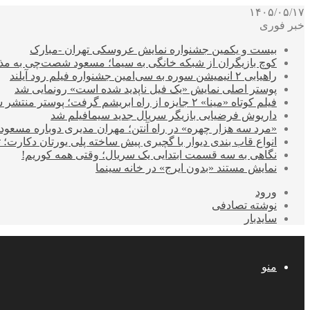
۱۴۰۵/۰۵/۱۷
خبر فوری
بیست و یکمین جشنواره نمایش عروسکی تهران -مبارک
کوچ بازیگران از شبکه خانگی به سیما؛ مسعود شصت‌چی به مذ
راهیابی ۲ انیمیشن سوره به سی‌امین جشنواره فیلم رود آیلند
پوستر اصلی نمایش «یک فیل ناپدید شده است» رونمایی شد
فیلم کوتاه «مینا» ۲ جایزه از راه ابریشم گرفت؛ پوستر منتشر شد
داریوش فرضیایی بازیگر سریال جدید سیمافیلم شد
«مرد سه هزار چهره» در راه آنتن؛ مهران مدیری دوباره مسع
انواع قاب بندی دیوار با گچبری پیش ساخته پلی یورتان دکارت
نگاهی به سه قسمت ابتدایی یک سریال؛ وقتی همه کوریم!
نمایش مستند «بدون ایرج» در خانه سینما
ورود
نوشته تصادفی
سایدبار
منو