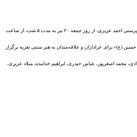
به گزارش خبرگزاری مهر به نقل از روابط عمومی فرهنگسرای نیاوران، این رویداد آیینی توسط گروه «تعزیه حضرت سیدالشهدا (ع)» به سرپرستی احمد عزیزی، از روز جمعه ۲۰ تیر به مدت ۵ شب، از ساعت
ین (ع)» برای عزاداران و علاقه‌مندان به هنر سنتی تغزیه برگزار
ی، محمد اصغرپور، عباس حیدری، ابراهیم خدابنده، میلاد عزیزی،