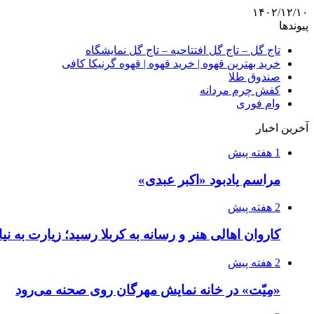
۱۴۰۲/۱۲/۱۰
پیوندها
تاج گل – تاج گل افتتاحیه – تاج گل نمایشگاه
خرید بهترین قهوه | خرید قهوه | قهوه گرنیکا کافی
صندوق طلا
کفش چرم مردانه
وام فوری
آخرین اخبار
1 هفته پیش
مراسم یادبود «اکبر عبدی»
2 هفته پیش
کاروان اهالی هنر و رسانه به کربلا رسید؛ زیارت به نی
2 هفته پیش
«مِیّت» در خانه نمایش مهرگان روی صحنه می‌رود