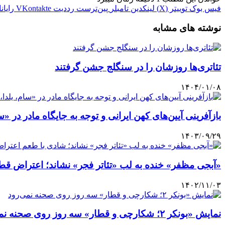
فیس بوک
توییتر (X)
لینکدین
‫تامبلر
‫پین‌ترست
‫رددیت
‫VKontakte
رایان
نوشته های مشابه
تئاتری‌ها روزشان را در سنگلج جشن گرفتند
۱۴۰۴/۰۱/۰۸
بازآفرینی آیین‌های کهن ایرانی و توجه به جایگاه مادر در «س
۱۴۰۳/۰۹/۲۹
«آبجی مظفر» خنده به لب «تئاتر فجر» نشاند؛ اعتراض قطب‌
۱۴۰۲/۱۱/۰۳
نمایش «بونکر ۲؛ شکارچی و قطار» سه روز روی صحنه نمی‌رود