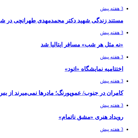
3 هفته پیش
مستند زندگی شهید دکتر محمدمهدی طهرانچی در شیر
3 هفته پیش
«نه مثل هر شب» مسافر ایتالیا شد
3 هفته پیش
اختتامیه نمایشگاه «اتود»
3 هفته پیش
کامران در جنوب/ عموپورنگ؛ مادرها نمی‌میرند از بس 
3 هفته پیش
رویداد هنری «مشق ناتمام»
3 هفته پیش