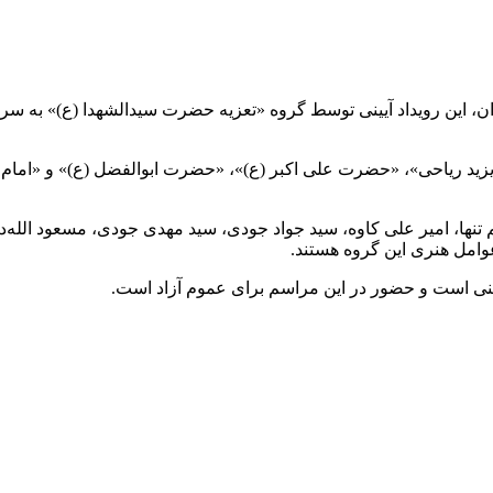
ید ریاحی»، «حضرت علی اکبر (ع)»، «حضرت ابوالفضل (ع)» و «امام حس
ها، امیر علی کاوه، سید جواد جودی، سید مهدی جودی، مسعود الله‌داد
وامل هنری این گروه هستند.