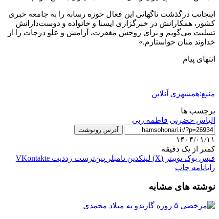
اینجانب درگذشت ناگهانی این فعال حوزه رسانه را به جامعه خبری
کشور، همکارانش در خبرگزاری ایسنا و خانواده و دوست‌دارانش
تسلیت می‌گویم و برای روحش مغفرت، آرامش و علو درجات را از
خداوند منان خواستارم.»
انتهای پیام
منبع:همشهری آنلاین
برچسب ها
الیاس حضرتی
فاطمه ربی
آدرس رونوشت
۱۴۰۴/۰۱/۱۱
کمتر از یک دقیقه
فیس بوک
توییتر (X)
لینکدین
‫تامبلر
‫پین‌ترست
‫رددیت
‫VKontakte
رایانامه
چاپ
نوشته های مشابه