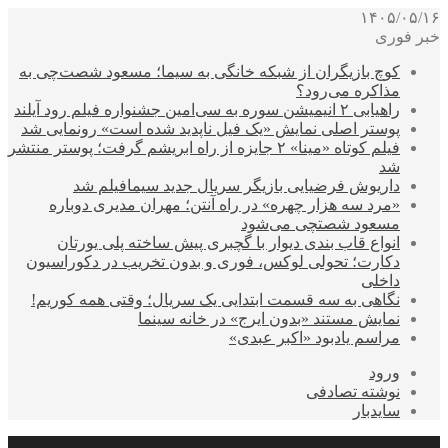
۱۴۰۵/۰۵/۱۶
خبر فوری
کوچ بازیگران از شبکه خانگی به سیما؛ مسعود شصت‌چی به
مذاکره می‌رود؟
راهیابی ۲ انیمیشن سوره به سی‌امین جشنواره فیلم رود آیلند
پوستر اصلی نمایش «یک فیل ناپدید شده است» رونمایی شد
فیلم کوتاه «مینا» ۲ جایزه از راه ابریشم گرفت؛ پوستر منتشر
شد
داریوش فرضیایی بازیگر سریال جدید سیمافیلم شد
«مرد سه هزار چهره» در راه آنتن؛ مهران مدیری دوباره
مسعود شصتچی می‌شود
انواع قاب بندی دیوار با گچبری پیش ساخته پلی یورتان
دکارت؛ تحولی لوکس، فوری و بدون تخریب در دکوراسیون
داخلی
نگاهی به سه قسمت ابتدایی یک سریال؛ وقتی همه کوریم!
نمایش مستند «بدون ایرج» در خانه سینما
مراسم یادبود «اکبر عبدی»
ورود
نوشته تصادفی
سایدبار