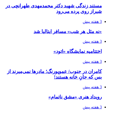
مستند زندگی شهید دکتر محمدمهدی طهرانچی در
شیراز روی پرده می‌رود
3 هفته پیش
«نه مثل هر شب» مسافر ایتالیا شد
3 هفته پیش
اختتامیه نمایشگاه «اتود»
3 هفته پیش
کامران در جنوب/ عموپورنگ؛ مادرها نمی‌میرند از
بس که جانِ خانه هستند!
3 هفته پیش
رویداد هنری «مشق ناتمام»
3 هفته پیش