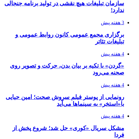
سازمان تبلیغات هیچ نقشی در تولید برنامه جنجالی
ندارد!
3 هفته پیش
برگزاری مجمع عمومی کانون روابط عمومی و
تبلیغات تئاتر
4 هفته پیش
«گردن» با تکیه بر بیان بدن، حرکت و تصویر روی
صحنه می‌رود
4 هفته پیش
رونمایی از پوستر فیلم سروش صحت؛ امین حیایی
با«استخر» به سینماها می‌آید
4 هفته پیش
مشکل سریال «کوری» حل شد؛ شروع پخش از
فردا