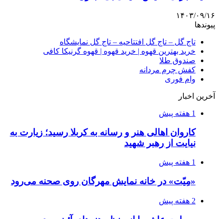
۱۴۰۳/۰۹/۱۶
پیوندها
تاج گل – تاج گل افتتاحیه – تاج گل نمایشگاه
خرید بهترین قهوه | خرید قهوه | قهوه گرنیکا کافی
صندوق طلا
کفش چرم مردانه
وام فوری
آخرین اخبار
1 هفته پیش
کاروان اهالی هنر و رسانه به کربلا رسید؛ زیارت به
نیایت از رهبر شهید
1 هفته پیش
«مِیّت» در خانه نمایش مهرگان روی صحنه می‌رود
2 هفته پیش