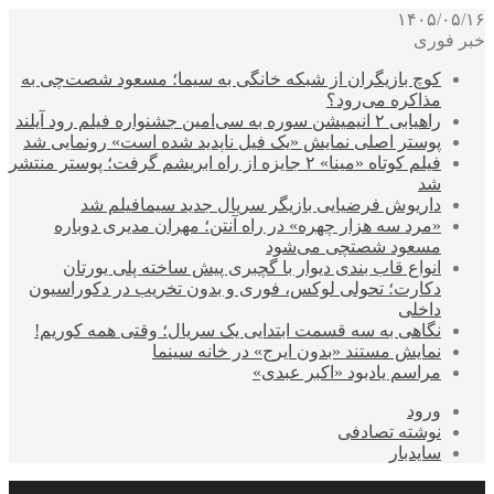
۱۴۰۵/۰۵/۱۶
خبر فوری
کوچ بازیگران از شبکه خانگی به سیما؛ مسعود شصت‌چی به
مذاکره می‌رود؟
راهیابی ۲ انیمیشن سوره به سی‌امین جشنواره فیلم رود آیلند
پوستر اصلی نمایش «یک فیل ناپدید شده است» رونمایی شد
فیلم کوتاه «مینا» ۲ جایزه از راه ابریشم گرفت؛ پوستر منتشر
شد
داریوش فرضیایی بازیگر سریال جدید سیمافیلم شد
«مرد سه هزار چهره» در راه آنتن؛ مهران مدیری دوباره
مسعود شصتچی می‌شود
انواع قاب بندی دیوار با گچبری پیش ساخته پلی یورتان
دکارت؛ تحولی لوکس، فوری و بدون تخریب در دکوراسیون
داخلی
نگاهی به سه قسمت ابتدایی یک سریال؛ وقتی همه کوریم!
نمایش مستند «بدون ایرج» در خانه سینما
مراسم یادبود «اکبر عبدی»
ورود
نوشته تصادفی
سایدبار