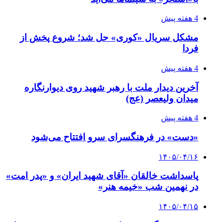
4 هفته پیش
مشکل سریال «کوری» حل شد؛ شروع پخش از
فردا
4 هفته پیش
آخرین دیدار ملت با رهبر شهید روی دیوارنگاره
میدان ولیعصر (عج)
4 هفته پیش
«دست» در فرهنگسرای سرو افتتاح می‌شود
۱۴۰۵/۰۴/۱۶
پاسداشت خالقان «آقای شهید ایران» و «پدر امت»
در نهمین شب «خیمه هنر»
۱۴۰۵/۰۴/۱۵