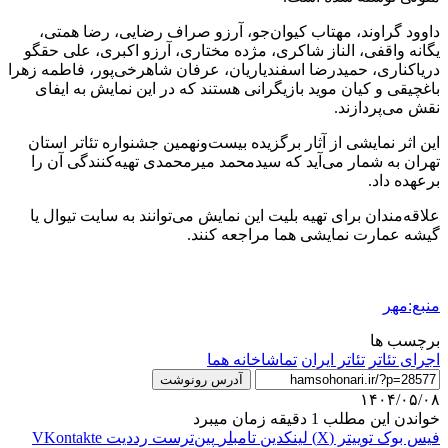
داوود گراوند، مهتاب کیوان‌جو، آرزو صراف رضایی، رضا همتی،
یگانه واقفی، الناز شاکری، مژده مختاری، آرزو اکبری، علی حقگو
دریاکناری، حمیدرضا اسفندیاریان، عرفان شاهرخی‌پور، فاطمه زهرا
باغچیقی و کیان موید بازیگرانی هستند که در این نمایش به ایفای
نقش می‌پردازند.
این اثر نمایشی از آثار برگزیده بیست‌ونهمین جشنواره تئاتر استان
تهران به شمار می‌آید که سیدمحمد میرمحمدی تهیه‌کنندگی آن را
برعهده داد.
علاقه‌مندان برای تهیه بلیت این نمایش می‌توانند به سایت تیوال یا
گیشه عمارت نمایشی هما مراجعه کنند.
منبع:مهر
برچسب ها
اجرای تئاتر
تئاتر ایران
تماشاخانه هما
آدرس رونوشت
۱۴۰۴/۰۵/۰۸
خواندن این مطلب 1 دقیقه زمان میبرد
فیس بوک
توییتر (X)
لینکدین
‫تامبلر
‫پین‌ترست
‫رددیت
‫VKontakte