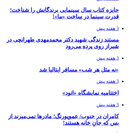
جایزه کتاب سال سینمایی برندگانش را شناخت؛
قدرت سینما در ساخت «ما»!
3 هفته پیش
مستند زندگی شهید دکتر محمدمهدی طهرانچی در
شیراز روی پرده می‌رود
3 هفته پیش
«نه مثل هر شب» مسافر ایتالیا شد
3 هفته پیش
اختتامیه نمایشگاه «اتود»
3 هفته پیش
کامران در جنوب/ عموپورنگ؛ مادرها نمی‌میرند از
بس که جانِ خانه هستند!