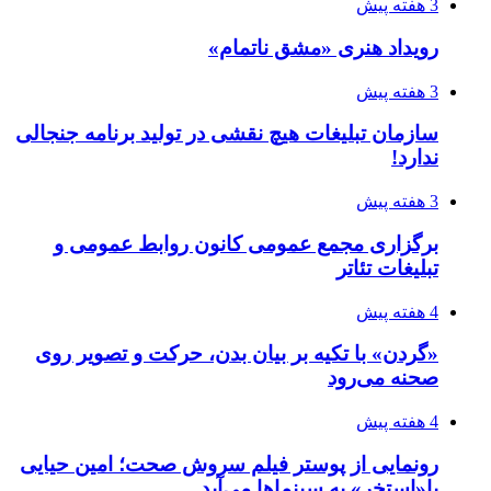
3 هفته پیش
رویداد هنری «مشق ناتمام»
3 هفته پیش
سازمان تبلیغات هیچ نقشی در تولید برنامه جنجالی
ندارد!
3 هفته پیش
برگزاری مجمع عمومی کانون روابط عمومی و
تبلیغات تئاتر
4 هفته پیش
«گردن» با تکیه بر بیان بدن، حرکت و تصویر روی
صحنه می‌رود
4 هفته پیش
رونمایی از پوستر فیلم سروش صحت؛ امین حیایی
با«استخر» به سینماها می‌آید