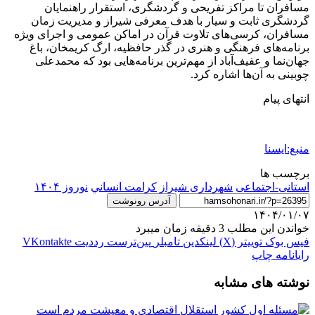
مسافران تا مراکز تفریحی و گردشگری، استقرار راهنمایان
گردشگری ثابت و سیار با هدف معرفی شیراز و مدیریت زمان
مسافران، کرسی‌های تلاوت قرآن در اماکن عمومی و اجرای ویژه
برنامه‌های فرهنگی و هنری در گذر حافظیه، ارگ کریمخان، باغ
جهان‌نما و عفیف‌آباد از مهم‌ترین برنامه‌هایی بود که محمدعلی
چوبینی به آن‌ها اشاره کرد.
انتهای پیام
منبع:ایسنا
برچسب ها
استانی-اجتماعی
شهرداری شیراز
كرامت انساني
نوروز ۱۴۰۴
آدرس رونوشت
۱۴۰۴/۰۱/۰۷
خواندن این مطلب 3 دقیقه زمان میبرد
فیس بوک
توییتر (X)
لینکدین
‫تامبلر
‫پین‌ترست
‫رددیت
‫VKontakte
رایانامه
چاپ
نوشته های مشابه