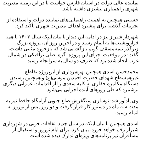
نماینده عالی دولت در استان فارس خواست تا در این زمینه مدیریت
شهری را همیاری بیشتزی داشته باشد.
حسینی همچنین به اهمیت راهنمایی‌های نماینده دولت و استفاده از
تجربیات گذشته برای پیشبرد اهداف مدیریت شهری تأکید کرد.
شهردار شیراز نیز در ادامه این دیدار با بیان اینکه سال ۱۴۰۳ با همه
فرازونشیب‌ها به اتمام رسید و در آخرین روز آن، پروژه بزرگ
زیرگذر نیمه‌مسقف گویم بازگشایی شد که بازخورد مثبتی داشت،
گفت: در موقعیت اجرای این پروژه، گره اصلی ترافیکی در شمال
غرب ایجاد شده بود که ظرف دو سال به سرانجام رسید.
محمدحسن اسدی همچنین بهره‌برداری از ابرپروژه تقاطع
غیرهمسطح شهدای حضرت احمدبن موسی(ع) و همچنین رسیدن
دستگاه مکانیزه حفاری به کلبه سعدی را از اقدامات عمرانی دیگری
برشمرد که طی روزهای آینده اجرایی می‌شود.
وی یادآور شد: نوسازی سنگفرش ضلع جنوبی آرامگاه حافظ نیز به
مدت سه ماه در دستور کار قرار گرفت و دو روز پیش از نوروز به
اتمام رسید.
اسدی همچنین با بیان اینکه در سال جدید اتفافات خوبی در شهرداری
شیراز رقم خواهد خورد، بیان کرد: برای ایام نوروز و استقبال از
مسافران نیز برنامه‌های ویژه‌ای تدارک دیده شده است.