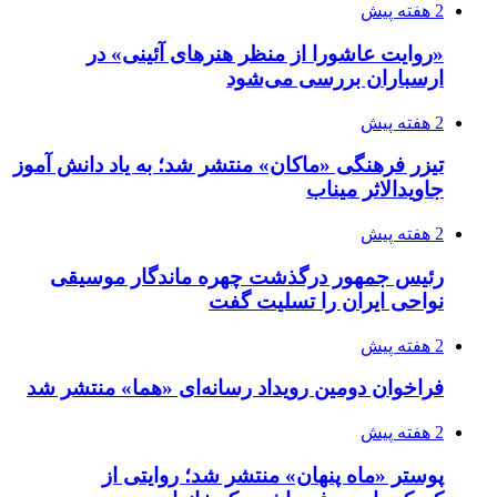
2 هفته پیش
«روایت عاشورا از منظر هنرهای آئینی» در
ارسباران بررسی می‌شود
2 هفته پیش
تیزر فرهنگی «ماکان» منتشر شد؛ به یاد دانش آموز
جاویدالاثر میناب
2 هفته پیش
رئیس جمهور درگذشت چهره ماندگار موسیقی
نواحی ایران را تسلیت گفت
2 هفته پیش
فراخوان دومین رویداد رسانه‌ای «هما» منتشر شد
2 هفته پیش
پوستر «ماه پنهان» منتشر شد؛ روایتی از