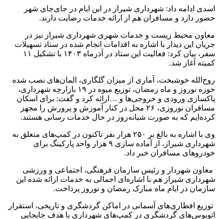
اسدی ادامه داد: شهرداری شیراز در این ایام در جای‌جای شهر
حضور دارد و مسافران هم از ارائه خدمات رضایت دارند.
معاون محیط زیست و خدمات شهری شهرداری شیراز نیز در
جریان این دیدار با اشاره به اقدامات انجام شده در ستاد تسهیلات
سفر، بیان کرد: فعالیت این ستاد در آذرماه ۱۴۰۳ با تشکیل ۱۱
کمیته آغاز شد.
روح‌الله خوشبخت، آماری از میزان گلگاری، المان‌های نصب شده
حوزه نوروز و ماه رمضان، توزیع میوه در ۱۹ بازارچه شهرداری،
پاکسازی ورودی و خروجی‌ها و …ارائه کرد و گفت: برای اسکان
مسافران نوروزی، ۲۶ محل در کنار آموزش و پرورش را مجهز
کرده‌ایم که به صورت شبانه‌روز در حال خدمات رسانی هستند.
وی با اشاره به بالغ بر ۲۵۰ هزار نفر تاکنون در کمپ‌های متعلق به
شهرداری شیراز، از آماده سازی ۹ هزار واحد پارکینگ برای
خودروهای مسافران خبر داد.
معاون شهردار و رئیس سازمان فرهنگی، اجتماعی و ورزشی
شهرداری شیراز هم با اشاره‌ای اجمالی به خدمات ارائه شده این
سازمان در ایام ماه مبارک رمضان و نوروز پرداخت.
توزیع افطاری‌های آسمانی در اماکن گردشگری و تاریخی، استقرار
اتوبوس‌های گردشگری در کمپ‌های شهرداری با هدف جابجایی