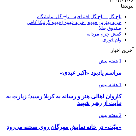
۱۴۰۴/۰۱/۰۶
پیوندها
تاج گل – تاج گل افتتاحیه – تاج گل نمایشگاه
خرید بهترین قهوه | خرید قهوه | قهوه گرنیکا کافی
صندوق طلا
کفش چرم مردانه
وام فوری
آخرین اخبار
1 هفته پیش
مراسم یادبود «اکبر عبدی»
1 هفته پیش
کاروان اهالی هنر و رسانه به کربلا رسید؛ زیارت به
نیایت از رهبر شهید
2 هفته پیش
«مِیّت» در خانه نمایش مهرگان روی صحنه می‌رود