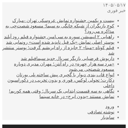
۱۴۰۵/۰۵/۱۷
خبر فوری
بیست و یکمین جشنواره نمایش عروسکی تهران -مبارک
کوچ بازیگران از شبکه خانگی به سیما؛ مسعود شصت‌چی به
مذاکره می‌رود؟
راهیابی ۲ انیمیشن سوره به سی‌امین جشنواره فیلم رود آیلند
پوستر اصلی نمایش «یک فیل ناپدید شده است» رونمایی شد
فیلم کوتاه «مینا» ۲ جایزه از راه ابریشم گرفت؛ پوستر منتشر
شد
داریوش فرضیایی بازیگر سریال جدید سیمافیلم شد
«مرد سه هزار چهره» در راه آنتن؛ مهران مدیری دوباره
مسعود شصتچی می‌شود
انواع قاب بندی دیوار با گچبری پیش ساخته پلی یورتان
دکارت؛ تحولی لوکس، فوری و بدون تخریب در دکوراسیون
داخلی
نگاهی به سه قسمت ابتدایی یک سریال؛ وقتی همه کوریم!
نمایش مستند «بدون ایرج» در خانه سینما
ورود
نوشته تصادفی
سایدبار