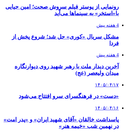
رونمایی از پوستر فیلم سروش صحت؛ امین حیایی
با«استخر» به سینماها می‌آید
4 هفته پیش
مشکل سریال «کوری» حل شد؛ شروع پخش از
فردا
4 هفته پیش
آخرین دیدار ملت با رهبر شهید روی دیوارنگاره
میدان ولیعصر (عج)
۱۴۰۵/۰۴/۱۷
«دست» در فرهنگسرای سرو افتتاح می‌شود
۱۴۰۵/۰۴/۱۶
پاسداشت خالقان «آقای شهید ایران» و «پدر امت»
در نهمین شب «خیمه هنر»