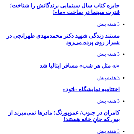
جایزه کتاب سال سینمایی برندگانش را شناخت؛
قدرت سینما در ساخت «ما»!
3 هفته پیش
مستند زندگی شهید دکتر محمدمهدی طهرانچی در
شیراز روی پرده می‌رود
3 هفته پیش
«نه مثل هر شب» مسافر ایتالیا شد
3 هفته پیش
اختتامیه نمایشگاه «اتود»
3 هفته پیش
کامران در جنوب/ عموپورنگ؛ مادرها نمی‌میرند از
بس که جانِ خانه هستند!
3 هفته پیش