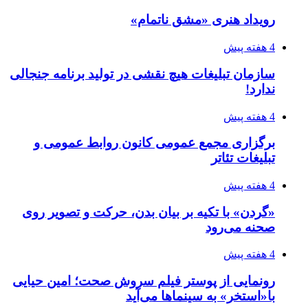
رویداد هنری «مشق ناتمام»
4 هفته پیش
سازمان تبلیغات هیچ نقشی در تولید برنامه جنجالی
ندارد!
4 هفته پیش
برگزاری مجمع عمومی کانون روابط عمومی و
تبلیغات تئاتر
4 هفته پیش
«گردن» با تکیه بر بیان بدن، حرکت و تصویر روی
صحنه می‌رود
4 هفته پیش
رونمایی از پوستر فیلم سروش صحت؛ امین حیایی
با«استخر» به سینماها می‌آید