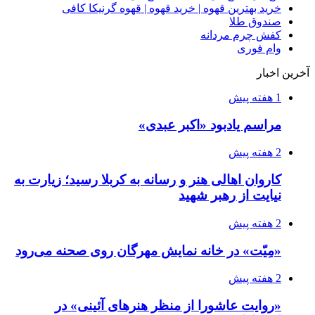
خرید بهترین قهوه | خرید قهوه | قهوه گرنیکا کافی
صندوق طلا
کفش چرم مردانه
وام فوری
آخرین اخبار
1 هفته پیش
مراسم یادبود «اکبر عبدی»
2 هفته پیش
کاروان اهالی هنر و رسانه به کربلا رسید؛ زیارت به
نیایت از رهبر شهید
2 هفته پیش
«مِیّت» در خانه نمایش مهرگان روی صحنه می‌رود
2 هفته پیش
«روایت عاشورا از منظر هنرهای آئینی» در