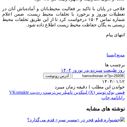
فلاحی در پایان با تاکید بر فعالیت محیط‌بانان و آماده‌باش آنان در
تعطیلات نوروز و برخورد با تخلفات محیط زیست، ضمن اعلام
شماره تماس ۱۵۰۴ درخواست کرد تا از این طریق تخلفات محیط‌
زیستی به یگان حفاظت محیط زیست اطلاع داده شود.
انتهای پیام
منبع:ایسنا
برچسب ها
روز طبیعت
سیزده بدر
نوروز ۱۴۰۴
آدرس رونوشت
۱۴۰۴/۰۱/۱۲
خواندن این مطلب 1 دقیقه زمان میبرد
فیس بوک
توییتر (X)
لینکدین
‫تامبلر
‫پین‌ترست
‫رددیت
‫VKontakte
رایانامه
چاپ
نوشته های مشابه