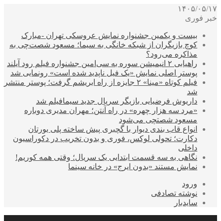
۱۴۰۵/۰۵/۱۷
خبر فوری
بیست و یکمین جشنواره نمایش عروسکی تهران -مبارک
کوچ بازیگران از شبکه خانگی به سیما؛ مسعود شصت‌چی به
مذاکره می‌رود؟
راهیابی ۲ انیمیشن سوره به سی‌امین جشنواره فیلم رود آیلند
پوستر اصلی نمایش «یک فیل ناپدید شده است» رونمایی شد
فیلم کوتاه «مینا» ۲ جایزه از راه ابریشم گرفت؛ پوستر منتشر
شد
داریوش فرضیایی بازیگر سریال جدید سیمافیلم شد
«مرد سه هزار چهره» در راه آنتن؛ مهران مدیری دوباره
مسعود شصتچی می‌شود
انواع قاب بندی دیوار با گچبری پیش ساخته پلی یورتان
دکارت؛ تحولی لوکس، فوری و بدون تخریب در دکوراسیون
داخلی
نگاهی به سه قسمت ابتدایی یک سریال؛ وقتی همه کوریم!
نمایش مستند «بدون ایرج» در خانه سینما
ورود
نوشته تصادفی
سایدبار