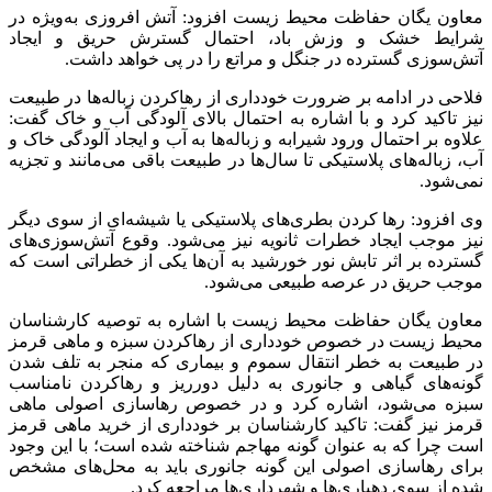
معاون یگان حفاظت محیط زیست افزود: آتش افروزی به‌ویژه در
شرایط خشک و وزش باد، احتمال گسترش حریق و ایجاد
آتش‌سوزی گسترده در جنگل‌ و مراتع را در پی خواهد داشت.
فلاحی در ادامه بر ضرورت خودداری از رهاکردن زباله‌ها در طبیعت
نیز تاکید کرد و با اشاره به احتمال بالای آلودگی آب و خاک گفت:
علاوه بر احتمال ورود شیرابه و زباله‌ها به آب و ایجاد آلودگی‌ خاک و
آب، زباله‌های پلاستیکی تا سال‌ها در طبیعت باقی می‌مانند و تجزیه
نمی‌شود.
وی افزود: رها کردن بطری‌های پلاستیکی یا شیشه‌ای از سوی دیگر
نیز موجب ایجاد خطرات ثانویه نیز می‌شود. وقوع آتش‌سوزی‌های
گسترده بر اثر تابش نور خورشید به آن‌ها یکی از خطراتی است که
موجب حریق در عرصه طبیعی می‌شود.
معاون یگان حفاظت محیط زیست با اشاره به توصیه کارشناسان
محیط‌ زیست در خصوص خودداری از رهاکردن سبزه و ماهی قرمز
در طبیعت به خطر انتقال سموم و بیماری که منجر به تلف شدن
گونه‌های گیاهی و جانوری به دلیل دورریز و رهاکردن نامناسب
سبزه می‌شود، اشاره کرد و در خصوص رهاسازی اصولی ماهی
قرمز نیز گفت: تاکید کارشناسان بر خودداری از خرید ماهی قرمز
است چرا که به عنوان گونه مهاجم شناخته شده است؛ با این وجود
برای رهاسازی اصولی این گونه جانوری باید به محل‌های مشخص
شده از سوی دهیاری‌ها و شهرداری‌ها مراجعه کرد.