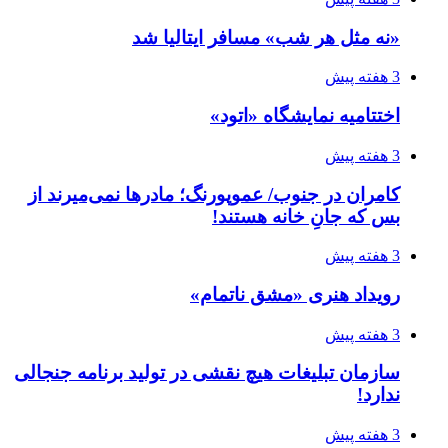
«نه مثل هر شب» مسافر ایتالیا شد
3 هفته پیش
اختتامیه نمایشگاه «اتود»
3 هفته پیش
کامران در جنوب/ عموپورنگ؛ مادرها نمی‌میرند از
بس که جانِ خانه هستند!
3 هفته پیش
رویداد هنری «مشق ناتمام»
3 هفته پیش
سازمان تبلیغات هیچ نقشی در تولید برنامه جنجالی
ندارد!
3 هفته پیش