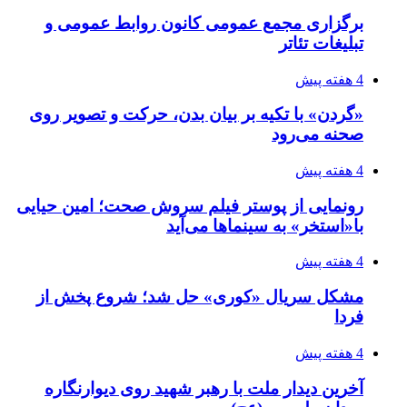
برگزاری مجمع عمومی کانون روابط عمومی و
تبلیغات تئاتر
4 هفته پیش
«گردن» با تکیه بر بیان بدن، حرکت و تصویر روی
صحنه می‌رود
4 هفته پیش
رونمایی از پوستر فیلم سروش صحت؛ امین حیایی
با«استخر» به سینماها می‌آید
4 هفته پیش
مشکل سریال «کوری» حل شد؛ شروع پخش از
فردا
4 هفته پیش
آخرین دیدار ملت با رهبر شهید روی دیوارنگاره