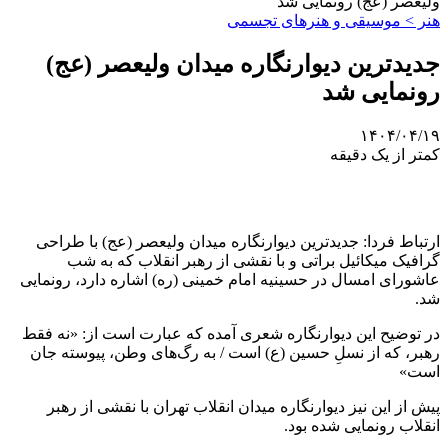
ولیعصر (عج) رونمایی شد
هنر > موسیقی و هنرهای تجسمی
جدیدترین دیوارنگاره میدان ولیعصر (عج)
رونمایی شد
۱۴۰۴/۰۴/۱۹
کمتر از یک دقیقه
ارتباط فردا: جدیدترین دیوارنگاره میدان ولیعصر (
عج
) با طراحی
گرافیک میکائیل
براتی
و با
نقشی
از رهبر انقلاب که به شب
عاشورای امسال در حسینیه امام خمینی (ره) اشاره دارد، رونمایی
شد.
در توضیح این دیوارنگاره شعری آمده که عبارت است از: «نه فقط
رهبر، که از نسلِ حسین (ع) است / به رگ‌های وطن، پیوسته جان
است»
پیش از این نیز دیوارنگاره میدان انقلاب تهران با
نقشی
از رهبر
انقلاب رونمایی شده بود.