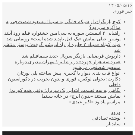
۱۴۰۵/۰۵/۱۶
خبر فوری
کوچ بازیگران از شبکه خانگی به سیما؛ مسعود شصت‌چی به
مذاکره می‌رود؟
راهیابی ۲ انیمیشن سوره به سی‌امین جشنواره فیلم رود آیلند
پوستر اصلی نمایش «یک فیل ناپدید شده است» رونمایی شد
فیلم کوتاه «مینا» ۲ جایزه از راه ابریشم گرفت؛ پوستر منتشر
شد
داریوش فرضیایی بازیگر سریال جدید سیمافیلم شد
«مرد سه هزار چهره» در راه آنتن؛ مهران مدیری دوباره
مسعود شصتچی می‌شود
انواع قاب بندی دیوار با گچبری پیش ساخته پلی یورتان
دکارت؛ تحولی لوکس، فوری و بدون تخریب در دکوراسیون
داخلی
نگاهی به سه قسمت ابتدایی یک سریال؛ وقتی همه کوریم!
نمایش مستند «بدون ایرج» در خانه سینما
مراسم یادبود «اکبر عبدی»
ورود
نوشته تصادفی
سایدبار