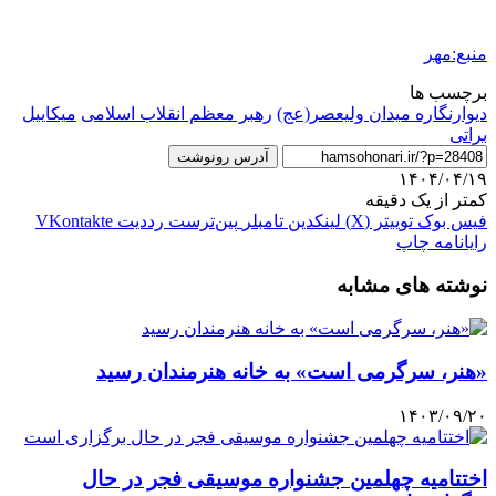
منبع:مهر
برچسب ها
دیوارنگاره میدان ولیعصر(عج)
رهبر معظم انقلاب اسلامی
میکاییل
براتی
آدرس رونوشت
۱۴۰۴/۰۴/۱۹
کمتر از یک دقیقه
فیس بوک
توییتر (X)
لینکدین
‫تامبلر
‫پین‌ترست
‫رددیت
‫VKontakte
رایانامه
چاپ
نوشته های مشابه
«هنر، سرگرمی است» به خانه هنرمندان رسید
۱۴۰۳/۰۹/۲۰
اختتامیه چهلمین جشنواره موسیقی فجر در حال