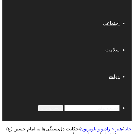
اجتماعی
سلامت
دولت
جستجو برای
خانه
/
هنر > رادیو و تلویزیون
/
حکایت دل‌بستگی‌ها به امام حسین (ع)