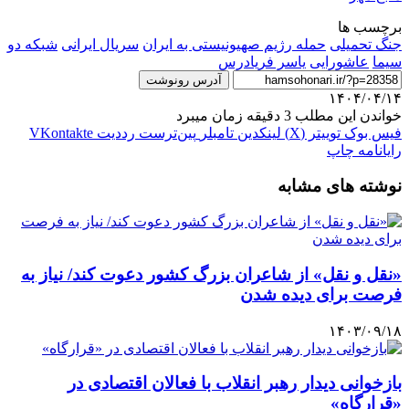
برچسب ها
جنگ تحمیلی
حمله رژیم صهیونیستی به ایران
سریال ایرانی
شبکه دو
سیما
عاشورایی
یاسر فریادرس
آدرس رونوشت
۱۴۰۴/۰۴/۱۴
خواندن این مطلب 3 دقیقه زمان میبرد
فیس بوک
توییتر (X)
لینکدین
‫تامبلر
‫پین‌ترست
‫رددیت
‫VKontakte
رایانامه
چاپ
نوشته های مشابه
«نقل و نقل» از شاعران بزرگ کشور دعوت کند/ نیاز به
فرصت برای دیده شدن
۱۴۰۳/۰۹/۱۸
بازخوانی دیدار رهبر انقلاب با فعالان اقتصادی در
«قرارگاه»