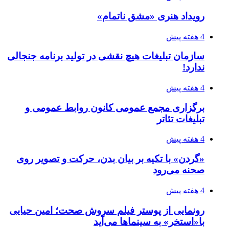
رویداد هنری «مشق ناتمام»
4 هفته پیش
سازمان تبلیغات هیچ نقشی در تولید برنامه جنجالی
ندارد!
4 هفته پیش
برگزاری مجمع عمومی کانون روابط عمومی و
تبلیغات تئاتر
4 هفته پیش
«گردن» با تکیه بر بیان بدن، حرکت و تصویر روی
صحنه می‌رود
4 هفته پیش
رونمایی از پوستر فیلم سروش صحت؛ امین حیایی
با«استخر» به سینماها می‌آید