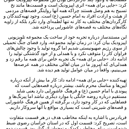
کرد: «جایی برای همه» اثری اپیزودیک است و قسمت‌ها مانند نخ
تسبیح به هم وصل هستند چراکه همه آنها روایتگر قصه‌های مردمی
از هیئت و ارادت افراد به امام حسین (ع) است. وجود تهیه‌کنندگان و
کارگردان‌های مختلف به کار نه تنها لطمه‌ای وارد نکرد بلکه از زاویه
نگاه‌های مختلف به قصه‌های عاشورایی پرداخته شد.
این مستندساز درباره تجربه خود از ساخت یک مجموعه تلویزیونی
اپیزودیک بیان کرد: در زمان تولید مجموعه، وارد فضای جنگ تحمیلی
از سوی رژیم صهیونیستی شدیم اما گروه تولید با وجود چالش‌های
فراوان کار را متوقف نکرد و با همدلی و از خود گذشتگی تولید را
ادامه داد. «جایی برای همه» یک تجربه خاص برای همه ما رقم زد و
همدلی‌ای که امروز ما در میان اهالی مختلف در همه عرصه‌ها
می‌بینیم، واقعاً در میان عوامل تولید هم دیده شد.
تهیه‌کننده «جایی برای همه» ادامه داد: کار ما بیش از آنکه درباره
آیین‌ها و مناسک محرم باشد، بیشتر درباره قصه‌هایی است که
پیوندی با امام حسین (ع) و فرهنگ عاشورایی دارد یعنی شاید
مستقیم درباره روضه خانگی یا موارد دیگری نباشد اما پیرنگ‌ها و
فضاهایی که در کار وجود دارد، برگرفته از همین فرهنگ عاشورایی
و قصه‌های شیرینی است که بسیاری مواقع با آنها سروکار داریم.
فریادرس با اشاره به اینکه مخاطب هدف در هر قسمت متفاوت
است، تصریح کرد: قسمت اول که در استان خراسان رضوی ضبط
شده است، برای مخاطب کودک و نوجوان اثرگذار بود. قسمت دوم