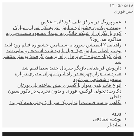
۱۴۰۵/۰۵/۱۸
خبر فوری
عمو پورنگ در مرکز طبی کودکان+ عکس
بیست و یکمین جشنواره نمایش عروسکی تهران -مبارک
کوچ بازیگران از شبکه خانگی به سیما؛ مسعود شصت‌چی به
مذاکره می‌رود؟
راهیابی ۲ انیمیشن سوره به سی‌امین جشنواره فیلم رود آیلند
پوستر اصلی نمایش «یک فیل ناپدید شده است» رونمایی شد
فیلم کوتاه «مینا» ۲ جایزه از راه ابریشم گرفت؛ پوستر منتشر
شد
داریوش فرضیایی بازیگر سریال جدید سیمافیلم شد
«مرد سه هزار چهره» در راه آنتن؛ مهران مدیری دوباره
مسعود شصتچی می‌شود
انواع قاب بندی دیوار با گچبری پیش ساخته پلی یورتان
دکارت؛ تحولی لوکس، فوری و بدون تخریب در دکوراسیون
داخلی
نگاهی به سه قسمت ابتدایی یک سریال؛ وقتی همه کوریم!
ورود
نوشته تصادفی
سایدبار