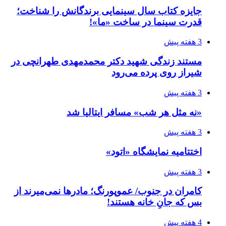
جایزه کتاب سال سینمایی برندگانش را شناخت؛
قدرت سینما در ساخت «ما»!
3 هفته پیش
مستند زندگی شهید دکتر محمدمهدی طهرانچی در
شیراز روی پرده می‌رود
3 هفته پیش
«نه مثل هر شب» مسافر ایتالیا شد
3 هفته پیش
اختتامیه نمایشگاه «اتود»
3 هفته پیش
کامران در جنوب/ عموپورنگ؛ مادرها نمی‌میرند از
بس که جانِ خانه هستند!
4 هفته پیش