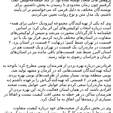
گرفتیم چون زمان محدودی تا رسیدن به پخش داشتیم. برای
نویسندگان مختلف به دلیل فرمی که می‌خواستیم بر آن پایبند
باشیم، یک مدل متن و نوع روایت تعیین می‌کردیم.
وی که یکی از تهیه‌کنندگان مجموعه اپیزودیک «جایی برای همه»
است درباره انتخاب لوکیشن‌های این اثر بیان کرد: بر اساس
فیلمنامه با کارگردانان مشورت می‌شد و سپس از لوکیشن‌های
متفاوت در استان‌های مختلف بازدید کردیم. قرار بود یک یا دو
قسمت در تهران ضبط کنیم؛ درنهایت ۲ قسمت در استان یزد، ۲
قسمت در مازندران، یک قسمت در تهران و یک قسمت هم در
استان البرز ضبط شد. قسمت‌های باقی مانده نیز در استان‌های
کرمان و خراسان رضوی به تولید رسید.
فریادرس درباره بهره بردن از هنرمندان بومی مطرح کرد: باتوجه به
اینکه تهیه‌کنندگان قسمت‌هایی که در کرمان و مشهد تولید شد،
بومی منطقه بودند، بسیار بیشتر از ظرفیت‌های بومی بهره بردند.
البته من هم در ۶ قسمتی که تهیه‌کنندگی‌اش را برعهده داشتم (به
ویژه مازندران) سعی کردم تمام عوامل حتی عوامل پشت صحنه
افرادی باشند که در همان استان فعالیت دارند. این بهره بردن از
هنرمندان ساکن در هر خطه به معنی افت کیفیت نیست و اتفاقاً در
بسیاری از زمینه‌ها این اتفاق به ما کمک کرد.
وی در بخش دیگری از صحبت‌های خود درباره کیفیت متفاوت
قسمت‌ها با وجود چند کارگردانی بودن این مجموعه اپیزودیک عنوان