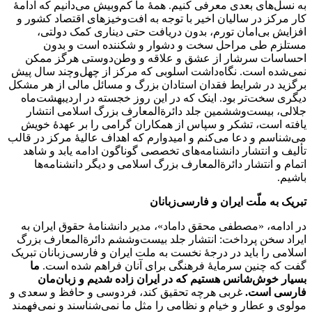
به نسل‌های بعدی معرفی کنیم. همۀ ما کم‌وبیش می‌دانیم که ادامۀ
کار مرکز در سالیان اخیر با توجه به افت‌وخیزهای اقتصاد کشور و
افزایش بی‌امان تورم، بدون دریافت حتی دیناری کمک دولتی،
مستلزم طی مراحل سخت و دشوار و شکننده است و بدون
احساسات سرشار از عشق و علاقه و وطن‌دوستی هرگز ممکن
نمی‌شده است. نگاه‌داشت اسلوبی که مرکز از چهل‌وچند سال پیش
برگزید در شرایط فقدان استادان بزرگ و مسائل مالی از هر مشکل
دیگری سخت‌تر بود. اینک که در این روز خجسته در اردیبهشت‌ماه
جلالی، بیست‌وششمین جلد دائرة‌المعارف بزرگ اسلامی انتشار
یافته است، تشکر و سپاس از همکاران گرامی را بر عهدۀ خویش
می‌شناسم و دعا می‌کنم و امیدوارم که اهداف عالیۀ مرکز در قالب
تألیف و انتشار دانشنامه‌های تخصصی گوناگون ادامه یابد و شاهد
اتمام و انتشار دائرة‌المعارف بزرگ اسلامی و دیگر دانشنامه‌ها
باشیم.
تبریک به ملّت ایران و فارسی‌زبانان
در ادامه، «مصطفی محقق داماد»، مدیر دانشنامۀ حقوق ایران به
ایراد سخن پرداخت: انتشار جلد بیست‌وششم دائرة‌المعارف بزرگ
اسلامی را باید در درجۀ نخست به ملت ایران و فارسی‌زبانان تبریک
گفت که چنین سرمایۀ فرهنگی برای آنان فراهم شده است.
ما
بسیار خوش‌شانس هستیم که در ایران زاده شدیم و زبان‌مان
فارسی است.
غربی هرچه تحقیق کند، فردوسی و حافظ و سعدی و
مولوی و عطار و خیام و نظامی را مثل ما نمی‌شناسند و نمی‌فهمند