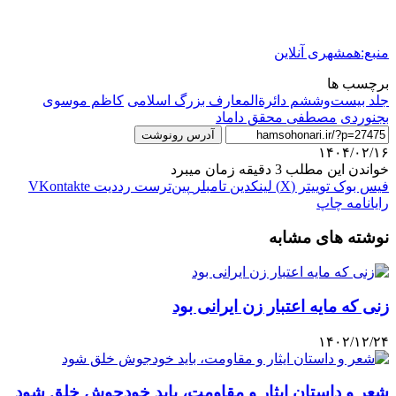
منبع:همشهری آنلاین
برچسب ها
جلد بیست‌وششم دائرةالمعارف بزرگ اسلامی
کاظم موسوی
بجنوردی
مصطفی محقق داماد
آدرس رونوشت
۱۴۰۴/۰۲/۱۶
خواندن این مطلب 3 دقیقه زمان میبرد
فیس بوک
توییتر (X)
لینکدین
‫تامبلر
‫پین‌ترست
‫رددیت
‫VKontakte
رایانامه
چاپ
نوشته های مشابه
زنی که مایه اعتبار زن ایرانی بود
۱۴۰۲/۱۲/۲۴
شعر و داستان ایثار و مقاومت، باید خودجوش خلق شود