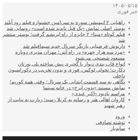
۱۴۰۵/۰۵/۱۵
خبر فوری
راهیابی ۲ انیمیشن سوره به سی‌امین جشنواره فیلم رود آیلند
پوستر اصلی نمایش «یک فیل ناپدید شده است» رونمایی شد
فیلم کوتاه «مینا» ۲ جایزه از راه ابریشم گرفت؛ پوستر منتشر
شد
داریوش فرضیایی بازیگر سریال جدید سیمافیلم شد
«مرد سه هزار چهره» در راه آنتن؛ مهران مدیری دوباره
مسعود شصتچی می‌شود
انواع قاب بندی دیوار با گچبری پیش ساخته پلی یورتان
دکارت؛ تحولی لوکس، فوری و بدون تخریب در دکوراسیون
داخلی
نگاهی به سه قسمت ابتدایی یک سریال؛ وقتی همه کوریم!
نمایش مستند «بدون ایرج» در خانه سینما
مراسم یادبود «اکبر عبدی»
کاروان اهالی هنر و رسانه به کربلا رسید؛ زیارت به نیایت از
رهبر شهید
ورود
نوشته تصادفی
سایدبار