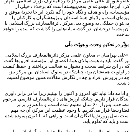
عضو شورای عالی علمی مرکز دائرةالمعارف بزرگ اسلامی اظهار
کرد: این‌جا مجموعه‌ای به‌هم‌پیوسته است که برخلاف خیلی از
مؤسسات، راه و هدف و نگاه خود را گم نکرد. این‌جا تجربۀ موفق و
ویژه‌ای است و ردّ پای همۀ استادان و پژوهشگران و کارکنان را
می‌توان جملگی به وضوح دید. مرکز دائرةالمعارف بزرگ اسلامی با
آن پیشینۀ درخشان، در گذشته پایه‌هایی را گذاشت که آینده را خواهد
ساخت.
مؤثّر در تحکیم وحدت و هویّت ملّی
«علی بهرامیان»، معاون علمی مرکز دائرةالمعارف بزرگ اسلامی
نیز گفت: باید به همت والای همۀ اعضای این مؤسسه آفرین‌ها گفت
که در این شرایط سخت و دشوار به فعالیت پرداختند و حفظ کیفیت
در اولویت همه‌شان بود، چنان‌که در سلوک استادان این مرکز نیز،
چه در پرورش افراد و چه در نگارش مقالات همین موضوع اهمیت
داشت.
او ادامه داد: نباید تنها امروز و اکنون را ببینیم زیرا ما در برابر داوری
آیندگان قرار داریم. چنانکه ارزش‌های دائرة‌المعارف فارسیِ مرحوم
مصاحب، پس از ۶٠ سال معلوم شده است، و ما هم در برابر
قضاوت‌ها قرار می‌گیریم. با وجود عظمت این مرکز، آن‌چه مهم
است نسل پرورش‌یافتگان آن است و راهی که تا کنون پیموده شده
است و باید که تداوم یابد.
عضو شورای عالی علمی مرکز دائرةالمعارف بزرگ اسلامی با