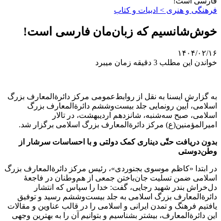
فارسی است!
فرهنگی و هنری > ادبیات و کتاب
خوش‌شانسیم که زبان‌مان فارسی است!
۱۴۰۴/۰۲/۱۶
خواندن این مطلب 3 دقیقه زمان میبرد
به گزارش ایسنا به نقل از روابط‌عمومی مرکز دائرةالمعارف بزرگ
اسلامی، آیین رونمایی جلد بیست‌وششم دائرةالمعارف بزرگ
اسلامی، صبح سه‌شنبه، شانزدهم اردیبهشت، در تالار
امیرالمؤمنین(ع) مرکز دائرةالمعارف بزرگ اسلامی برگزار شد.
بدون دریافت حتّی دیناری کمک دولتی و با احساسات سرشار از
وطن‌دوستی
در ابتدا «کاظم موسوی بجنوردی»، رئیس مرکز دائرةالمعارف بزرگ
اسلامی ضمن تسلیت جان‌باختن جمعی از هم‌وطنان در فاجعۀ
دل‌خراش بندر شهید رجایی، گفت: خدا را سپاس که انتشار
دائرة‌المعارف بزرگ اسلامی به جلد بیست‌وششم رسید و توفیق
یافتیم فرهنگ و تمدن ایرانی و اسلامی را در قالب عناوین و مقالات
این دائرة‌المعارف، بیشتر بشناسیم و بتوانیم آن را به بهترین وجهی