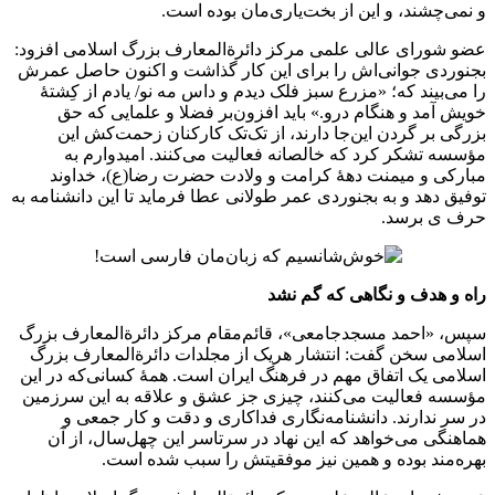
و نمی‌چشند، و این از بخت‌یاری‌مان بوده است.
عضو شورای عالی علمی مرکز دائرةالمعارف بزرگ اسلامی افزود:
بجنوردی جوانی‌اش را برای این کار گذاشت و اکنون حاصل عمرش
را می‌بیند که؛ «مزرع سبز فلک دیدم و داس مه نو/ یادم از کِشتۀ
خویش آمد و هنگام درو.» باید افزون‌بر فضلا و علمایی که حق
بزرگی بر گردن این‌جا دارند، از تک‌تک کارکنان زحمت‌کش این
مؤسسه تشکر کرد که خالصانه فعالیت می‌کنند. امیدوارم به
مبارکی و میمنت دهۀ کرامت و ولادت حضرت رضا(ع)، خداوند
توفیق دهد و به بجنوردی عمر طولانی عطا فرماید تا این دانشنامه به
حرف ی برسد.
راه و هدف و نگاهی که گم نشد
سپس، «احمد مسجدجامعی»، قائم‌مقام مرکز دائرةالمعارف بزرگ
اسلامی سخن گفت: انتشار هریک از مجلدات دائرةالمعارف بزرگ
اسلامی یک اتفاق مهم در فرهنگ ایران است. همۀ کسانی‌که در این
مؤسسه فعالیت می‌کنند، چیزی جز عشق و علاقه به این سرزمین
در سر ندارند. دانشنامه‌نگاری فداکاری و دقت و کار جمعی و
هماهنگی می‌خواهد که این نهاد در سرتاسر این چهل‌سال، از آن
بهره‌مند بوده و همین نیز موفقیتش را سبب شده است.