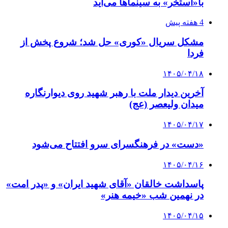
با«استخر» به سینماها می‌آید
4 هفته پیش
مشکل سریال «کوری» حل شد؛ شروع پخش از
فردا
۱۴۰۵/۰۴/۱۸
آخرین دیدار ملت با رهبر شهید روی دیوارنگاره
میدان ولیعصر (عج)
۱۴۰۵/۰۴/۱۷
«دست» در فرهنگسرای سرو افتتاح می‌شود
۱۴۰۵/۰۴/۱۶
پاسداشت خالقان «آقای شهید ایران» و «پدر امت»
در نهمین شب «خیمه هنر»
۱۴۰۵/۰۴/۱۵