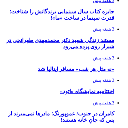
3 هفته پیش
جایزه کتاب سال سینمایی برندگانش را شناخت؛
قدرت سینما در ساخت «ما»!
3 هفته پیش
مستند زندگی شهید دکتر محمدمهدی طهرانچی در
شیراز روی پرده می‌رود
3 هفته پیش
«نه مثل هر شب» مسافر ایتالیا شد
3 هفته پیش
اختتامیه نمایشگاه «اتود»
3 هفته پیش
کامران در جنوب/ عموپورنگ؛ مادرها نمی‌میرند از
بس که جانِ خانه هستند!