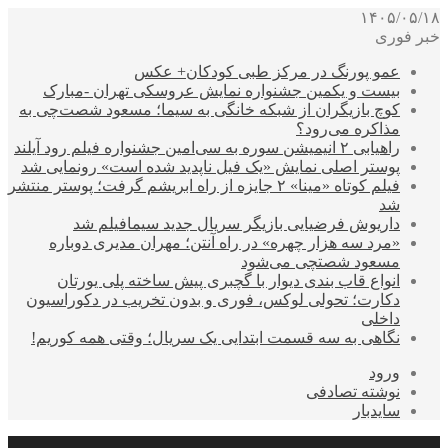
۱۴۰۵/۰۵/۱۸
خبر فوری
عمو پورنگ در مرکز طبی کودکان+ عکس
بیست و یکمین جشنواره نمایش عروسکی تهران -مبارک
کوچ بازیگران از شبکه خانگی به سیما؛ مسعود شصت‌چی به
مذاکره می‌رود؟
راهیابی ۲ انیمیشن سوره به سی‌امین جشنواره فیلم رود آیلند
پوستر اصلی نمایش «یک فیل ناپدید شده است» رونمایی شد
فیلم کوتاه «مینا» ۲ جایزه از راه ابریشم گرفت؛ پوستر منتشر
شد
داریوش فرضیایی بازیگر سریال جدید سیمافیلم شد
«مرد سه هزار چهره» در راه آنتن؛ مهران مدیری دوباره
مسعود شصتچی می‌شود
انواع قاب بندی دیوار با گچبری پیش ساخته پلی یورتان
دکارت؛ تحولی لوکس، فوری و بدون تخریب در دکوراسیون
داخلی
نگاهی به سه قسمت ابتدایی یک سریال؛ وقتی همه کوریم!
ورود
نوشته تصادفی
سایدبار