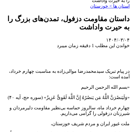
را به حیرت واداشت
استان ها > خوزستان
داستان مقاومت دزفول، تمدن‌های بزرگ را
به حیرت واداشت
۱۴۰۴/۰۳/۰۴
خواندن این مطلب 1 دقیقه زمان میبرد
در پیام تبریک سیدمحمدرضا موالی‌زاده به مناسبت چهارم خرداد،
آمده است:
«بسم الله الرحمن الرحیم
«وَلَیَنصُرَنَّ اللَّهُ مَن یَنصُرُهُ إِنَّ اللَّهَ لَقَوِیٌّ عَزِیزٌ» (سوره حج، آیه ۴۰)
چهارم خرداد ماه، سالروز حماسه بی‌نظیر مقاومت دلیرمردان و
شیرزنان دزفولی را گرامی می‌داریم.
ملت غیور ایران و مردم شریف خوزستان،