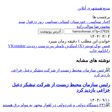
منبع:همشهری آنلاین
برچسب ها
اخبار سیاسی - خوزستان
استانی-سیاسی
روز دزفول
سید
محمدرضا موالی‌زاده
آدرس رونوشت
۱۴۰۴/۰۳/۰۴
خواندن این مطلب 1 دقیقه زمان میبرد
فیس بوک
توییتر (X)
لینکدین
‫تامبلر
‫پین‌ترست
‫رددیت
‫VKontakte
رایانامه
چاپ
نوشته های مشابه
رئیس سازمان محیط زیست از شرکت نیشکر دعبل
خزاعی بازدید کرد
۱۴۰۳/۰۹/۱۱