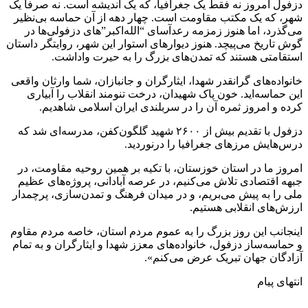
دزفول امروز نه فقط یک جغرافیا، که یک اندیشه است. نه صرفاً یک
شهر، که یک مکتب مقاومت است. چهار دهه از آن حماسه بی‌نظیر
می‌گذرد، اما هنوز زمزمه رعدآسای “الله‌اکبر”های دزفولی‌ها در
گوش تاریخ می‌پیچد. هنوز دیوارهای استوار این شهر، روایتگر داستان
استقامتی هستند که تمدن‌های بزرگ را به حیرت واداشت.
خانواده‌های گرانقدر شهدا، ایثارگران و جانبازان، شما وارثان واقعی
این حماسه‌اید. خون پاک شهیدان، درخت تنومند انقلاب را آبیاری
کرده و امروز ثمره آن را در سربلندی ایران اسلامی شاهدیم.
دزفول با تقدیم بیش از ۲۶۰۰ شهید گلگون‌کفن، مدرسه‌ای شد که
درس‌هایش مرزهای جغرافیا را درنوردید.
امروز ما در استان خوزستان، با تکیه بر همین روحیه مقاومت، در
جبهه اقتصادی تلاش می‌کنیم، در عرصه آبادانی، پروژه‌های عظیم
ملی را به پیش می‌بریم، و در میدان فرهنگ و تمدن‌سازی، پرچمدار
ارزش‌های انقلابی هستیم.
اینجانب این روز بزرگ را به عموم مردم استان، خاصه مردم مقاوم
و حماسه‌ساز دزفول، خانواده‌های معزز شهدا و ایثارگران و به تمام
آزادگان جهان تبریک عرض می‌کنم».
انتهای پیام