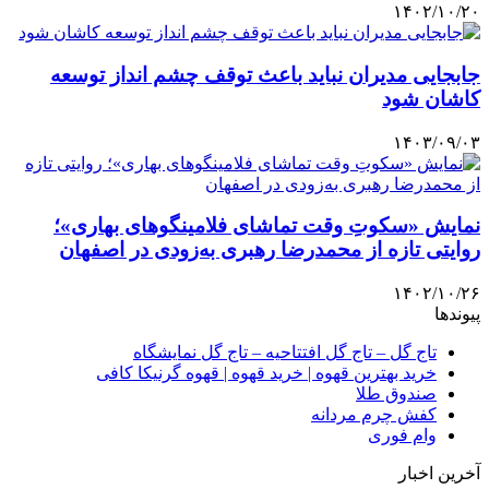
۱۴۰۲/۱۰/۲۰
جابجایی مدیران نباید باعث توقف چشم انداز توسعه
کاشان شود
۱۴۰۳/۰۹/۰۳
نمایش «سکوتِ وقت تماشای فلامینگوهای بهاری»؛
روایتی تازه از محمدرضا رهبری به‌زودی در اصفهان
۱۴۰۲/۱۰/۲۶
پیوندها
تاج گل – تاج گل افتتاحیه – تاج گل نمایشگاه
خرید بهترین قهوه | خرید قهوه | قهوه گرنیکا کافی
صندوق طلا
کفش چرم مردانه
وام فوری
آخرین اخبار