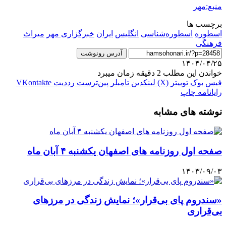
منبع:مهر
برچسب ها
اسطوره
اسطوره‌شناسی
انگلیس
ایران
خبرگزاری مهر
میراث
فرهنگی
آدرس رونوشت
۱۴۰۴/۰۴/۲۵
خواندن این مطلب 2 دقیقه زمان میبرد
فیس بوک
توییتر (X)
لینکدین
‫تامبلر
‫پین‌ترست
‫رددیت
‫VKontakte
رایانامه
چاپ
نوشته های مشابه
صفحه اول روزنامه های اصفهان یکشنبه ۴ آبان ماه
۱۴۰۳/۰۹/۰۳
«سندروم پای بی‌قرار»؛ نمایش زندگی در مرزهای
بی‌قراری