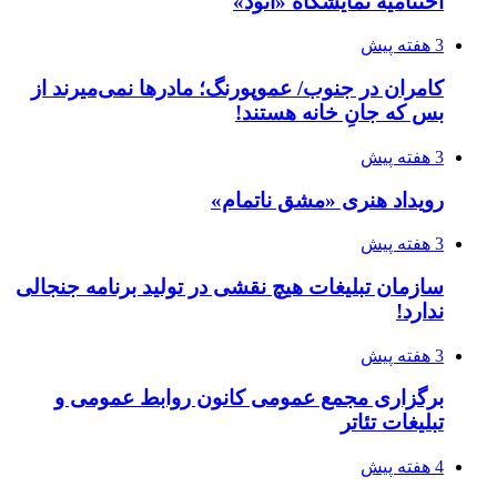
اختتامیه نمایشگاه «اتود»
3 هفته پیش
کامران در جنوب/ عموپورنگ؛ مادرها نمی‌میرند از
بس که جانِ خانه هستند!
3 هفته پیش
رویداد هنری «مشق ناتمام»
3 هفته پیش
سازمان تبلیغات هیچ نقشی در تولید برنامه جنجالی
ندارد!
3 هفته پیش
برگزاری مجمع عمومی کانون روابط عمومی و
تبلیغات تئاتر
4 هفته پیش