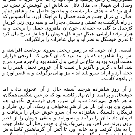
وصال این شهبالِ بی مثال نائل آید.پاداشِ این کوششِ پُر تپش، تیر
نازی بود که به هدف نیاز نشست و مقصود حاصل آمد و شاهزاده پُر
اقبال، آن غزال چشمِ فرشته خصال را فراچنگ آورد.اما افسوس که
در راه بازگشت به غفلتی و سستی دچار آمد و سیه روی زنی کوردلِ
کژخیالِ بَد گلی به حیله‌ای، خونِ آن ماهرویِ جمیل را بریخت و به
هزار ترفند آرایشی، هیکلِ دیو شکلِ خویش را چنانش سرخ مال کرد
تا قدری خوشگل به نظر آید و میل شاهزاده را برانگیزاند.
القصه، از آن خونی که بر زمین ریخت، سروی برخاست افراشته و
بس زیبا. شاهزاده که باز آمد بدید که آن گنجی که با رنجی فراوان
بدست آورده بود به متاع بی ارجی بدل گشته بود و لاجرم سرد مزاج
شد. اما بی گریز و ناگزیر بار بَست تا آن عروس تحمل ناپذیر را به
حجله آرد و از آن سرو بلند اندام نیز نهالی برگرفت و به قصر آورد و
در باغچه کاشت.
از آن روز شاهزاده هرچند آشفته حال از آن عجوزه بَدَلی، اما
خوشحال و پر امید از آن نهال کاشته بود که در عین شگفتی همگان،
به هر کجای می‌رفت؛ سایه آن سرو، چون فرشته‌ای نگهبان، هم
نشینِ وی بود. این بار نیز از سَرِ بدخواهی و رشک، آن زنِ طرار و
فریبکار، دلبستگی شاهزاده به آن سرو خوش خرام را برنتافت و
فرمان داد تا آن را برکَنند و بسوزانند و مابقی چوبش را از قصر
برون ریزند. سر آخر، پیر زنی نیک پندار و خوب رفتار آن مقدار چوب
را به بغل گرفت و به خانه آورد تا آتش آن گرمابخش کاشانه‌اش
شود.اما دید که هر گاه از کلبه برون می‌رود و باز می‌آید تو گویی