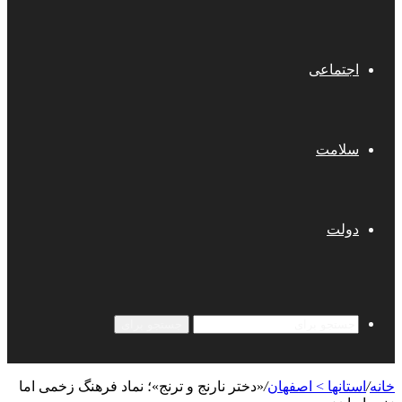
اجتماعی
سلامت
دولت
جستجو برای
خانه
/
استانها > اصفهان
/
«دختر نارنج و ترنج»؛ نماد فرهنگ زخمی اما