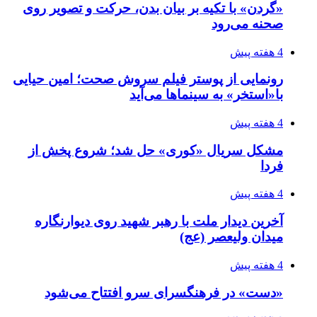
«گردن» با تکیه بر بیان بدن، حرکت و تصویر روی
صحنه می‌رود
4 هفته پیش
رونمایی از پوستر فیلم سروش صحت؛ امین حیایی
با«استخر» به سینماها می‌آید
4 هفته پیش
مشکل سریال «کوری» حل شد؛ شروع پخش از
فردا
4 هفته پیش
آخرین دیدار ملت با رهبر شهید روی دیوارنگاره
میدان ولیعصر (عج)
4 هفته پیش
«دست» در فرهنگسرای سرو افتتاح می‌شود