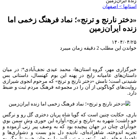
زنده ایران‌زمین
استانها > اصفهان
«دختر نارنج و ترنج»؛ نماد فرهنگ زخمی اما
زنده ایران‌زمین
۱۴۰۴/۰۴/۲۵
خواندن این مطلب 2 دقیقه زمان میبرد
خبرگزاری مهر، گروه استان‌ها- محمد عیدی نجف‌آبادی*: در میان
داستان‌های عامیانه رایج در پهنه این بوم کهنسال، داستانی بس
شنیدنی است؛ نامش «دختر نارنج و ترنج» که مرحوم انجوی شیرازی
روایت‌های گوناگونی از آن را در مجموعه فرهنگ مردم ثبت و ضبط
دارد.
باری، حکایت چنین است که گویا شاه پریان دختری گل رو و نرگس
خو داشت؛ شهره به «نارنج و ترنج».آوازه این حوری وشِ سمن بویِ
خودآرای چنان در جهان پیچیده بود که به وصف پیر زنی آزموده و
تجربه اندوخته، شاهزاده‌ای، نادیده دل بدو بست و دشواری‌ها و
ناهمواری‌های راهی پُرتعب و تب آلود را به جان خرید تا مگر به