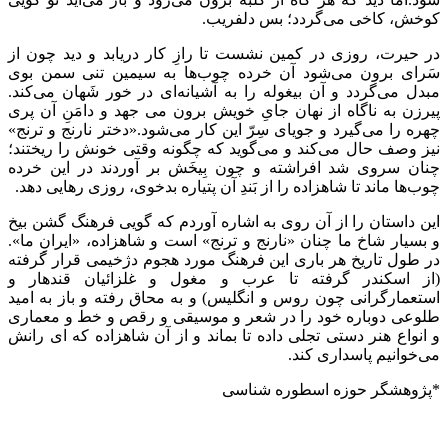
کوخش، کاخی می‌گردد؛ بس دلفریب.
در حیرت، روزی در کمین نشست تا رازِ کار دریابد و دید چون از
سَرای برون می‌شود آن خرده چوب‌ها به سیمین تنی سمن بوی
مبدل می‌گردد و آن بیغوله را به آشیانه‌ای در خور شَهان می‌کند.
پیرزن به ناگاه از نهان جایِ خویش برون می جهد و دامَنِ آن پری
چهره را می‌گیرد و جویای سِرّ این کار می‌شود.«دختر نارنج و ترنج»
نیز وصف حال می‌کند و می‌گوید که چگونه وقتی خونش را ریختند؛
چنان سروی شد افراشته و چون بِیخَش بر آوردند در این خرده
چوب‌ها ماند تا شاهزاده را از بَندِ آن پتیاره بدخوی، روزی رهایی دهد.
این داستان را از آن روی به اشاره آوردم که گویی فرهنگ گشن بیخ
و بسیار شاخ ما چنان «نارنج و ترنج» است و شاهزاده، «ایرانِ ما».
در طول تاریخ هر باری این فرهنگ مورد هجوم دژخیمی قرار گرفته
(از اسکندر گرفته تا عرب و مغول و غلزائیان قندهار و
استعمارگرانی چون روس و انگلیس) و به محاق رفته و باز به امید
طلوعی دوباره خود را در شعر و موسیقی و رقص و خط و معماری
و انواع هنر دستی تجلی داده تا بماند و از آن شاهزاده که ای رانش
می‌خوانیم پاسداری کند.
*پژوهشگر حوزه اسطوره شناسی