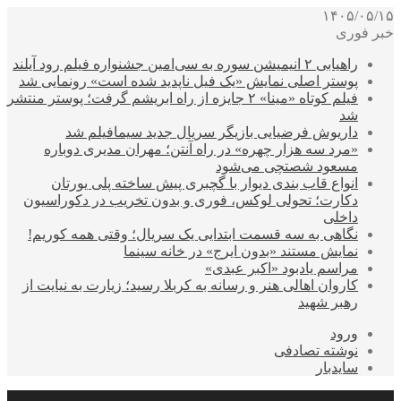
۱۴۰۵/۰۵/۱۵
خبر فوری
راهیابی ۲ انیمیشن سوره به سی‌امین جشنواره فیلم رود آیلند
پوستر اصلی نمایش «یک فیل ناپدید شده است» رونمایی شد
فیلم کوتاه «مینا» ۲ جایزه از راه ابریشم گرفت؛ پوستر منتشر
شد
داریوش فرضیایی بازیگر سریال جدید سیمافیلم شد
«مرد سه هزار چهره» در راه آنتن؛ مهران مدیری دوباره
مسعود شصتچی می‌شود
انواع قاب بندی دیوار با گچبری پیش ساخته پلی یورتان
دکارت؛ تحولی لوکس، فوری و بدون تخریب در دکوراسیون
داخلی
نگاهی به سه قسمت ابتدایی یک سریال؛ وقتی همه کوریم!
نمایش مستند «بدون ایرج» در خانه سینما
مراسم یادبود «اکبر عبدی»
کاروان اهالی هنر و رسانه به کربلا رسید؛ زیارت به نیایت از
رهبر شهید
ورود
نوشته تصادفی
سایدبار