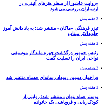
«روایت عاشورا از منظر هنرهای آئینی» در
ارسباران بررسی می‌شود
2 هفته پیش
تیزر فرهنگی «ماکان» منتشر شد؛ به یاد دانش آموز
جاویدالاثر میناب
2 هفته پیش
رئیس جمهور درگذشت چهره ماندگار موسیقی
نواحی ایران را تسلیت گفت
3 هفته پیش
فراخوان دومین رویداد رسانه‌ای «هما» منتشر شد
3 هفته پیش
پوستر «ماه پنهان» منتشر شد؛ روایتی از
کودک‌ربایی و فروپاشی یک خانواده