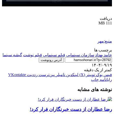
دریافت
111 MB
منبع:مهر
برچسب ها
حامد بهداد
سازمان سینمایی
فیلم سینمایی
فیلم‌ نوشت
گیشه سینما
آدرس رونوشت
۱۴۰۴/۰۹/۱۹
کمتر از یک دقیقه
فیس بوک
توییتر (X)
لینکدین
‫تامبلر
‫پین‌ترست
‫رددیت
‫VKontakte
رایانامه
چاپ
نوشته های مشابه
رضا عطاران از دست خبرنگاران فرار کرد!