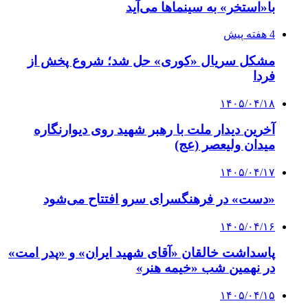
با«استخر» به سینماها می‌آید
4 هفته پیش
مشکل سریال «کوری» حل شد؛ شروع پخش از
فردا
۱۴۰۵/۰۴/۱۸
آخرین دیدار ملت با رهبر شهید روی دیوارنگاره
میدان ولیعصر (عج)
۱۴۰۵/۰۴/۱۷
«دست» در فرهنگسرای سرو افتتاح می‌شود
۱۴۰۵/۰۴/۱۶
پاسداشت خالقان «آقای شهید ایران» و «پدر امت»
در نهمین شب «خیمه هنر»
۱۴۰۵/۰۴/۱۵