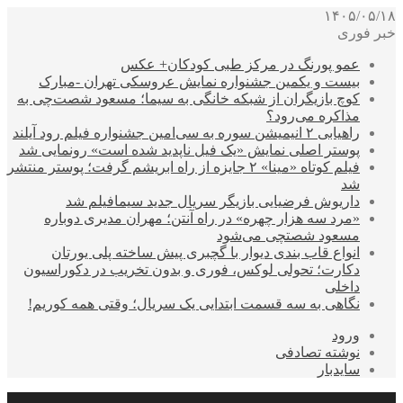
۱۴۰۵/۰۵/۱۸
خبر فوری
عمو پورنگ در مرکز طبی کودکان+ عکس
بیست و یکمین جشنواره نمایش عروسکی تهران -مبارک
کوچ بازیگران از شبکه خانگی به سیما؛ مسعود شصت‌چی به
مذاکره می‌رود؟
راهیابی ۲ انیمیشن سوره به سی‌امین جشنواره فیلم رود آیلند
پوستر اصلی نمایش «یک فیل ناپدید شده است» رونمایی شد
فیلم کوتاه «مینا» ۲ جایزه از راه ابریشم گرفت؛ پوستر منتشر
شد
داریوش فرضیایی بازیگر سریال جدید سیمافیلم شد
«مرد سه هزار چهره» در راه آنتن؛ مهران مدیری دوباره
مسعود شصتچی می‌شود
انواع قاب بندی دیوار با گچبری پیش ساخته پلی یورتان
دکارت؛ تحولی لوکس، فوری و بدون تخریب در دکوراسیون
داخلی
نگاهی به سه قسمت ابتدایی یک سریال؛ وقتی همه کوریم!
ورود
نوشته تصادفی
سایدبار