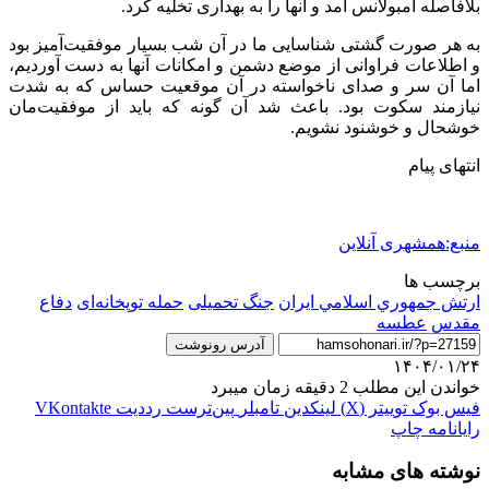
بلافاصله آمبولانس آمد و آنها را به بهداری تخلیه کرد.
به هر صورت گشتی شناسایی ما در آن شب بسیار موفقیت‌آمیز بود
و اطلاعات فراوانی از موضع دشمن و امکانات آنها به دست آوردیم،
اما آن سر و صدای ناخواسته در آن موقعیت حساس که به شدت
نیازمند سکوت بود. باعث شد آن گونه که باید از موفقیت‌مان
خوشحال و خوشنود نشویم.
انتهای پیام
منبع:همشهری آنلاین
برچسب ها
ارتش جمهوري اسلامي ايران
جنگ تحمیلی
حمله توپخانه‌ای
دفاع
مقدس
عطسه
آدرس رونوشت
۱۴۰۴/۰۱/۲۴
خواندن این مطلب 2 دقیقه زمان میبرد
فیس بوک
توییتر (X)
لینکدین
‫تامبلر
‫پین‌ترست
‫رددیت
‫VKontakte
رایانامه
چاپ
نوشته های مشابه