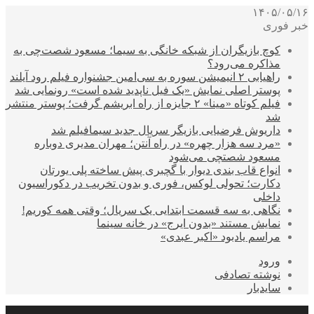
۱۴۰۵/۰۵/۱۶
خبر فوری
کوچ بازیگران از شبکه خانگی به سیما؛ مسعود شصت‌چی به
مذاکره می‌رود؟
راهیابی ۲ انیمیشن سوره به سی‌امین جشنواره فیلم رود آیلند
پوستر اصلی نمایش «یک فیل ناپدید شده است» رونمایی شد
فیلم کوتاه «مینا» ۲ جایزه از راه ابریشم گرفت؛ پوستر منتشر
شد
داریوش فرضیایی بازیگر سریال جدید سیمافیلم شد
«مرد سه هزار چهره» در راه آنتن؛ مهران مدیری دوباره
مسعود شصتچی می‌شود
انواع قاب بندی دیوار با گچبری پیش ساخته پلی یورتان
دکارت؛ تحولی لوکس، فوری و بدون تخریب در دکوراسیون
داخلی
نگاهی به سه قسمت ابتدایی یک سریال؛ وقتی همه کوریم!
نمایش مستند «بدون ایرج» در خانه سینما
مراسم یادبود «اکبر عبدی»
ورود
نوشته تصادفی
سایدبار