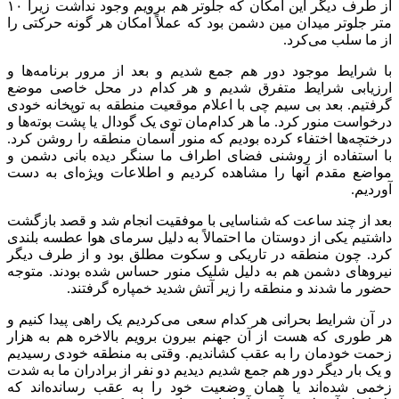
از طرف دیگر این امکان که جلوتر هم برویم وجود نداشت زیرا ۱۰
متر جلوتر میدان مین دشمن بود که عملاً امکان هر گونه حرکتی را
از ما سلب می‌کرد.
با شرایط موجود دور هم جمع شدیم و بعد از مرور برنامه‌ها و
ارزیابی شرایط متفرق شدیم و هر کدام در محل خاصی موضع
گرفتیم. بعد بی سیم چی با اعلام موقعیت منطقه به توپخانه خودی
درخواست منور کرد. ما هر کدام‌مان توی یک گودال یا پشت بوته‌ها و
درختچه‌ها اختفاء کرده بودیم که منور آسمان منطقه را روشن کرد.
با استفاده از روشنی فضای اطراف ما سنگر دیده بانی دشمن و
مواضع مقدم آنها را مشاهده کردیم و اطلاعات ویژه‌ای به دست
آوردیم.
بعد از چند ساعت که شناسایی با موفقیت انجام شد و قصد بازگشت
داشتیم یکی از دوستان ما احتمالاً به دلیل سرمای هوا عطسه بلندی
کرد. چون منطقه در تاریکی و سکوت مطلق بود و از طرف دیگر
نیروهای دشمن هم به دلیل شلیک منور حساس شده بودند. متوجه
حضور ما شدند و منطقه را زیر آتش شدید خمپاره گرفتند.
در آن شرایط بحرانی هر کدام سعی می‌کردیم یک راهی پیدا کنیم و
هر طوری که هست از آن جهنم بیرون برویم بالاخره هم به هزار
زحمت خودمان را به عقب کشاندیم. وقتی به منطقه خودی رسیدیم
و یک بار دیگر دور هم جمع شدیم دیدیم دو نفر از برادران ما به شدت
زخمی شده‌اند یا همان وضعیت خود را به عقب رسانده‌اند که