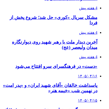
4 هفته پیش
مشکل سریال «کوری» حل شد؛ شروع پخش از
فردا
4 هفته پیش
آخرین دیدار ملت با رهبر شهید روی دیوارنگاره
میدان ولیعصر (عج)
4 هفته پیش
«دست» در فرهنگسرای سرو افتتاح می‌شود
۱۴۰۵/۰۴/۱۶
پاسداشت خالقان «آقای شهید ایران» و «پدر امت»
در نهمین شب «خیمه هنر»
۱۴۰۵/۰۴/۱۵