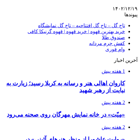
۱۴۰۲/۱۲/۱۹
پیوندها
تاج گل – تاج گل افتتاحیه – تاج گل نمایشگاه
خرید بهترین قهوه | خرید قهوه | قهوه گرنیکا کافی
صندوق طلا
کفش چرم مردانه
وام فوری
آخرین اخبار
1 هفته پیش
کاروان اهالی هنر و رسانه به کربلا رسید؛ زیارت به
نیایت از رهبر شهید
2 هفته پیش
«مِیّت» در خانه نمایش مهرگان روی صحنه می‌رود
2 هفته پیش
«روایت عاشورا از منظر هنرهای آئینی» در