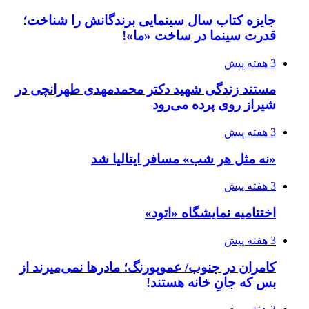
جایزه کتاب سال سینمایی برندگانش را شناخت؛
قدرت سینما در ساخت «ما»!
3 هفته پیش
مستند زندگی شهید دکتر محمدمهدی طهرانچی در
شیراز روی پرده می‌رود
3 هفته پیش
«نه مثل هر شب» مسافر ایتالیا شد
3 هفته پیش
اختتامیه نمایشگاه «اتود»
3 هفته پیش
کامران در جنوب/ عموپورنگ؛ مادرها نمی‌میرند از
بس که جانِ خانه هستند!