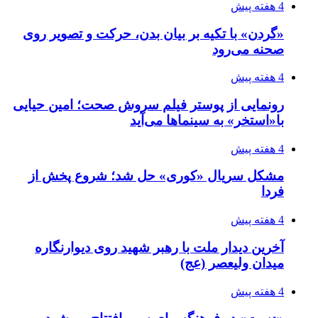
4 هفته پیش
«گردن» با تکیه بر بیان بدن، حرکت و تصویر روی
صحنه می‌رود
4 هفته پیش
رونمایی از پوستر فیلم سروش صحت؛ امین حیایی
با«استخر» به سینماها می‌آید
4 هفته پیش
مشکل سریال «کوری» حل شد؛ شروع پخش از
فردا
4 هفته پیش
آخرین دیدار ملت با رهبر شهید روی دیوارنگاره
میدان ولیعصر (عج)
4 هفته پیش