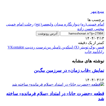
منبع:مهر
برچسب ها
امام خمینی(ره)
دیوارنگاره میدان ولیعصر(عج)
رحلت امام خمینی
مجتبی حسن زاده
آدرس رونوشت
۱۴۰۴/۰۳/۱۳
کمتر از یک دقیقه
فیس بوک
توییتر (X)
لینکدین
‫تامبلر
‫پین‌ترست
‫رددیت
‫VKontakte
رایانامه
چاپ
نوشته های مشابه
نمایش «قاب زمان» در سرزمین بیگ‌بن
۱۴۰۴/۰۳/۱۲
قطعه «حضرت جانا» در امتداد «سلام فرمانده» ساخته
شد