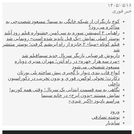
۱۴۰۵/۰۵/۱۶
خبر فوری
کوچ بازیگران از شبکه خانگی به سیما؛ مسعود شصت‌چی به
مذاکره می‌رود؟
راهیابی ۲ انیمیشن سوره به سی‌امین جشنواره فیلم رود آیلند
پوستر اصلی نمایش «یک فیل ناپدید شده است» رونمایی شد
فیلم کوتاه «مینا» ۲ جایزه از راه ابریشم گرفت؛ پوستر منتشر
شد
داریوش فرضیایی بازیگر سریال جدید سیمافیلم شد
«مرد سه هزار چهره» در راه آنتن؛ مهران مدیری دوباره
مسعود شصتچی می‌شود
انواع قاب بندی دیوار با گچبری پیش ساخته پلی یورتان
دکارت؛ تحولی لوکس، فوری و بدون تخریب در دکوراسیون
داخلی
نگاهی به سه قسمت ابتدایی یک سریال؛ وقتی همه کوریم!
نمایش مستند «بدون ایرج» در خانه سینما
مراسم یادبود «اکبر عبدی»
ورود
نوشته تصادفی
سایدبار