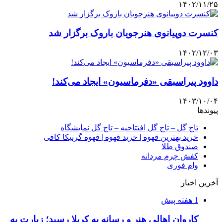
۱۴۰۲/۱۱/۲۵
کنسرت دوپیانوی هنرجویان باروک برگزار شد
۱۴۰۲/۱۲/۰۳
داوود پیراسبقی «دفرماسیون» ایجاد می‌کند!
۱۴۰۳/۱۰/۰۴
پیوندها
تاج گل – تاج گل افتتاحیه – تاج گل نمایشگاه
خرید بهترین قهوه | خرید قهوه | قهوه گرنیکا کافی
صندوق طلا
کفش چرم مردانه
وام فوری
آخرین اخبار
1 هفته پیش
کاروان اهالی هنر و رسانه به کربلا رسید؛ زیارت به