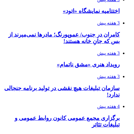
اختتامیه نمایشگاه «اتود»
3 هفته پیش
کامران در جنوب/ عموپورنگ؛ مادرها نمی‌میرند از
بس که جانِ خانه هستند!
3 هفته پیش
رویداد هنری «مشق ناتمام»
3 هفته پیش
سازمان تبلیغات هیچ نقشی در تولید برنامه جنجالی
ندارد!
4 هفته پیش
برگزاری مجمع عمومی کانون روابط عمومی و
تبلیغات تئاتر