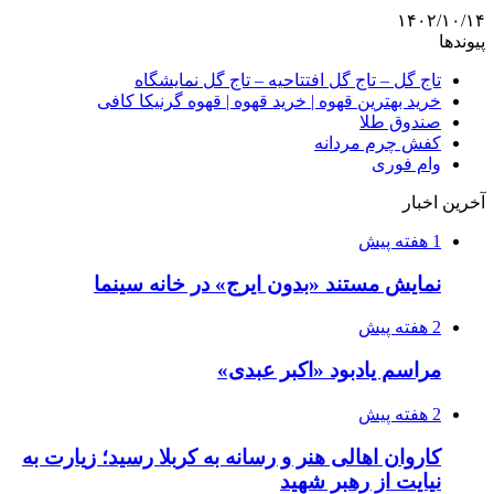
۱۴۰۲/۱۰/۱۴
پیوندها
تاج گل – تاج گل افتتاحیه – تاج گل نمایشگاه
خرید بهترین قهوه | خرید قهوه | قهوه گرنیکا کافی
صندوق طلا
کفش چرم مردانه
وام فوری
آخرین اخبار
1 هفته پیش
نمایش مستند «بدون ایرج» در خانه سینما
2 هفته پیش
مراسم یادبود «اکبر عبدی»
2 هفته پیش
کاروان اهالی هنر و رسانه به کربلا رسید؛ زیارت به
نیایت از رهبر شهید