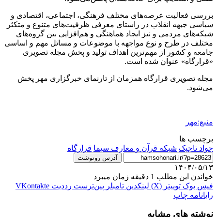
بررسی فعالیت عرصه‌های مختلف فرهنگی، اجتماعی، اقتصادی و
سیاسی جبهه انقلاب در راستای معرفی ظرفیت‌های متنوع و متکثر
شبکه‌های مردمی و نیز ایجاد هماهنگی و هم‌افزایی بین گروه‌های
مختلف در طرح و نوع مواجهه با موضوعات و مسائل مهم و اساسی
جامعه و کشور از مهم‌ترین اهداف تولید و پخش مجله تصویری
«قرارگاه» عنوان شده است.
مجله تصویری قرارگاه همزمان از تارنمای خبرگزاری مهر پخش
می‌شود.
منبع:مهر
برچسب ها
جواد تاجیک
شبکه قرآن و معارف سیما
قرارگاه
آدرس رونوشت
۱۴۰۴/۰۵/۱۳
خواندن این مطلب 1 دقیقه زمان میبرد
فیس بوک
توییتر (X)
لینکدین
‫تامبلر
‫پین‌ترست
‫رددیت
‫VKontakte
رایانامه
چاپ
نوشته های مشابه