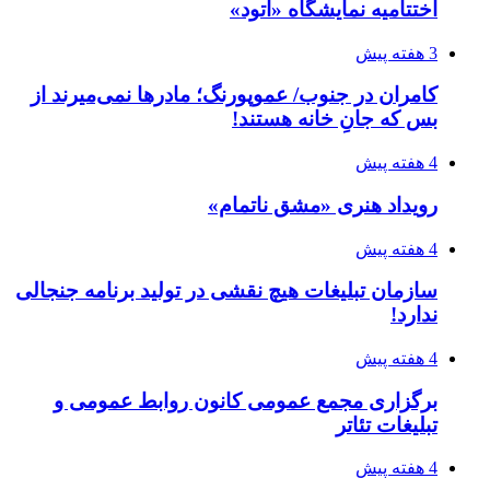
اختتامیه نمایشگاه «اتود»
3 هفته پیش
کامران در جنوب/ عموپورنگ؛ مادرها نمی‌میرند از
بس که جانِ خانه هستند!
4 هفته پیش
رویداد هنری «مشق ناتمام»
4 هفته پیش
سازمان تبلیغات هیچ نقشی در تولید برنامه جنجالی
ندارد!
4 هفته پیش
برگزاری مجمع عمومی کانون روابط عمومی و
تبلیغات تئاتر
4 هفته پیش