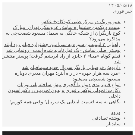
۱۴۰۵/۰۵/۱۸
خبر فوری
عمو پورنگ در مرکز طبی کودکان+ عکس
بیست و یکمین جشنواره نمایش عروسکی تهران -مبارک
کوچ بازیگران از شبکه خانگی به سیما؛ مسعود شصت‌چی به
مذاکره می‌رود؟
راهیابی ۲ انیمیشن سوره به سی‌امین جشنواره فیلم رود آیلند
پوستر اصلی نمایش «یک فیل ناپدید شده است» رونمایی شد
فیلم کوتاه «مینا» ۲ جایزه از راه ابریشم گرفت؛ پوستر منتشر
شد
داریوش فرضیایی بازیگر سریال جدید سیمافیلم شد
«مرد سه هزار چهره» در راه آنتن؛ مهران مدیری دوباره
مسعود شصتچی می‌شود
انواع قاب بندی دیوار با گچبری پیش ساخته پلی یورتان
دکارت؛ تحولی لوکس، فوری و بدون تخریب در دکوراسیون
داخلی
نگاهی به سه قسمت ابتدایی یک سریال؛ وقتی همه کوریم!
ورود
نوشته تصادفی
سایدبار