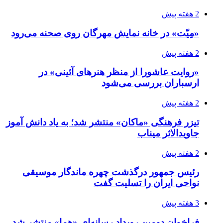
2 هفته پیش
«مِیّت» در خانه نمایش مهرگان روی صحنه می‌رود
2 هفته پیش
«روایت عاشورا از منظر هنرهای آئینی» در
ارسباران بررسی می‌شود
2 هفته پیش
تیزر فرهنگی «ماکان» منتشر شد؛ به یاد دانش آموز
جاویدالاثر میناب
2 هفته پیش
رئیس جمهور درگذشت چهره ماندگار موسیقی
نواحی ایران را تسلیت گفت
3 هفته پیش
فراخوان دومین رویداد رسانه‌ای «هما» منتشر شد