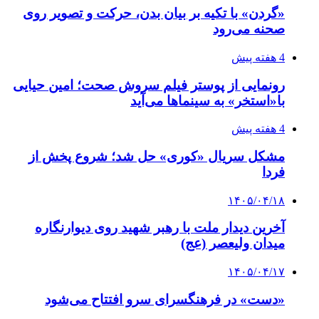
«گردن» با تکیه بر بیان بدن، حرکت و تصویر روی
صحنه می‌رود
4 هفته پیش
رونمایی از پوستر فیلم سروش صحت؛ امین حیایی
با«استخر» به سینماها می‌آید
4 هفته پیش
مشکل سریال «کوری» حل شد؛ شروع پخش از
فردا
۱۴۰۵/۰۴/۱۸
آخرین دیدار ملت با رهبر شهید روی دیوارنگاره
میدان ولیعصر (عج)
۱۴۰۵/۰۴/۱۷
«دست» در فرهنگسرای سرو افتتاح می‌شود