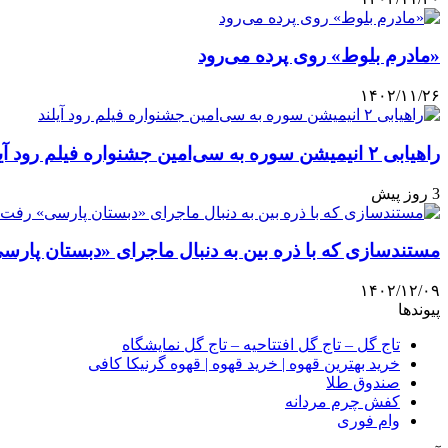
«مادرم بلوط» روی پرده می‌رود
۱۴۰۲/۱۱/۲۶
راهیابی ۲ انیمیشن سوره به سی‌امین جشنواره فیلم رود آیلند
3 روز پیش
مستندسازی که با ذره بین به دنبال ماجرای «دبستان پار
۱۴۰۲/۱۲/۰۹
پیوندها
تاج گل – تاج گل افتتاحیه – تاج گل نمایشگاه
خرید بهترین قهوه | خرید قهوه | قهوه گرنیکا کافی
صندوق طلا
کفش چرم مردانه
وام فوری