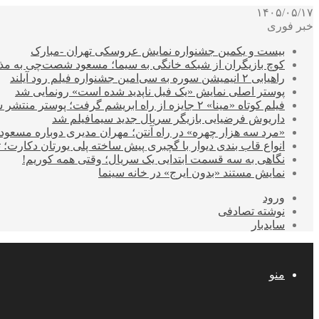
۱۴۰۵/۰۵/۱۷
خبر فوری
بیست و یکمین جشنواره نمایش عروسکی تهران -مبارک
کوچ بازیگران از شبکه خانگی به سیما؛ مسعود شصت‌چی به مذ
راهیابی ۲ انیمیشن سوره به سی‌امین جشنواره فیلم رود آیلند
پوستر اصلی نمایش «یک فیل ناپدید شده است» رونمایی شد
فیلم کوتاه «مینا» ۲ جایزه از راه ابریشم گرفت؛ پوستر منتشر شد
داریوش فرضیایی بازیگر سریال جدید سیمافیلم شد
«مرد سه هزار چهره» در راه آنتن؛ مهران مدیری دوباره مسع
انواع قاب بندی دیوار با گچبری پیش ساخته پلی یورتان دکارت
نگاهی به سه قسمت ابتدایی یک سریال؛ وقتی همه کوریم!
نمایش مستند «بدون ایرج» در خانه سینما
ورود
نوشته تصادفی
سایدبار
منو