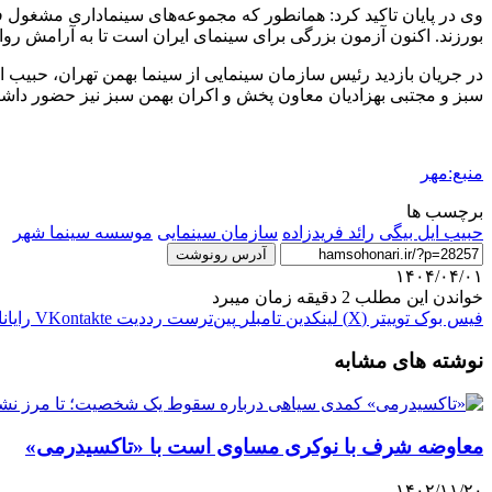
وی در پایان تاکید کرد: همانطور که مجموعه‌های سینماداری مشغول ف
بورزند. اکنون آزمون بزرگی برای سینمای ایران است تا به آرامش روا
در جریان بازدید رئیس سازمان سینمایی از سینما بهمن تهران، حبی
سبز و مجتبی بهزادیان معاون پخش و اکران بهمن سبز نیز حضور داشتن
منبع:مهر
برچسب ها
حبیب ایل بیگی
رائد فریدزاده
سازمان سینمایی
موسسه سینما شهر
آدرس رونوشت
۱۴۰۴/۰۴/۰۱
خواندن این مطلب 2 دقیقه زمان میبرد
فیس بوک
توییتر (X)
لینکدین
‫تامبلر
‫پین‌ترست
‫رددیت
‫VKontakte
رایان
نوشته های مشابه
معاوضه شرف با نوکری مساوی است با «تاکسیدرمی»
۱۴۰۲/۱۱/۲۰