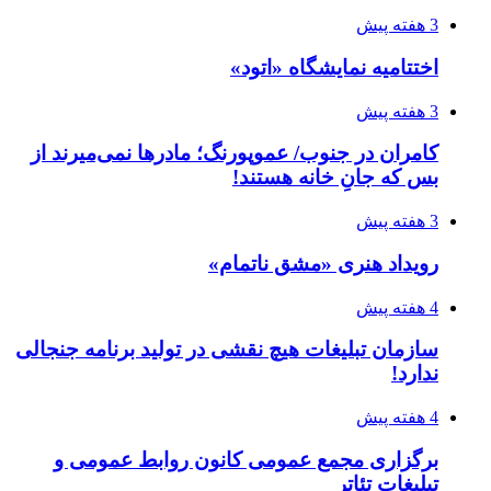
3 هفته پیش
اختتامیه نمایشگاه «اتود»
3 هفته پیش
کامران در جنوب/ عموپورنگ؛ مادرها نمی‌میرند از
بس که جانِ خانه هستند!
3 هفته پیش
رویداد هنری «مشق ناتمام»
4 هفته پیش
سازمان تبلیغات هیچ نقشی در تولید برنامه جنجالی
ندارد!
4 هفته پیش
برگزاری مجمع عمومی کانون روابط عمومی و
تبلیغات تئاتر