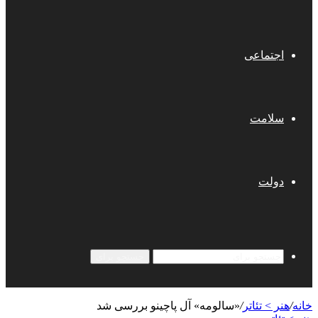
اجتماعی
سلامت
دولت
جستجو برای
خانه
/
هنر > تئاتر
/
«سالومه» آل پاچینو بررسی شد