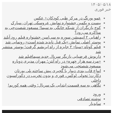
۱۴۰۵/۰۵/۱۸
خبر فوری
عمو پورنگ در مرکز طبی کودکان+ عکس
بیست و یکمین جشنواره نمایش عروسکی تهران -مبارک
کوچ بازیگران از شبکه خانگی به سیما؛ مسعود شصت‌چی به
مذاکره می‌رود؟
راهیابی ۲ انیمیشن سوره به سی‌امین جشنواره فیلم رود آیلند
پوستر اصلی نمایش «یک فیل ناپدید شده است» رونمایی شد
فیلم کوتاه «مینا» ۲ جایزه از راه ابریشم گرفت؛ پوستر منتشر
شد
داریوش فرضیایی بازیگر سریال جدید سیمافیلم شد
«مرد سه هزار چهره» در راه آنتن؛ مهران مدیری دوباره
مسعود شصتچی می‌شود
انواع قاب بندی دیوار با گچبری پیش ساخته پلی یورتان
دکارت؛ تحولی لوکس، فوری و بدون تخریب در دکوراسیون
داخلی
نگاهی به سه قسمت ابتدایی یک سریال؛ وقتی همه کوریم!
ورود
نوشته تصادفی
سایدبار