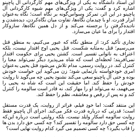
این استاد دانشگاه به یکی از ویژگی‌های مهم کارگردانی آل پاچینو
اشاره کرد و گفت: یکی از ویژگی‌های مهم شیوه کارگردانی آل
پاچینو در این اثر، تمرکز وسواس‌گونه بر نگاه است؛ نگاه به‌عنوان
ابزار قدرت. او با چیدمان نگاه‌ها، تفاوت میان نگاه‌کردن، دیده‌شدن و
نادیده‌گرفتن را برجسته می‌کند و از دل همین نگاه‌ها، سازوکار
اقتدار را برای ما عیان می‌سازد.
نجاری تأکید کرد: از منطق نگاه که عبور می‌کنیم، به منطق قتل
می‌رسیم؛ قتل به‌مثابه شکست. قتل یحیی اوج اقتدار نیست، بلکه
اعتراف به ناتوانی تفسیر است. کشتن یحیی برای حکومت اقتدار
نمی‌آفریند؛ لحظه‌ای است که شاه می‌پذیرد دیگر نمی‌تواند معنا را
کنترل کند. در روایت رسمی، مدام تلاش می‌شود قتل یحیی به‌عنوان
امری خودخواسته بازنمایی شود؛ زن می‌گوید این خواست خودش
بوده و حتی آل پاچینو سعی می‌کند نشنود یحیی چه می‌گوید تا روایت
خودش را حفظ کند. اما حقیقت این است که شاه نه یحیی را
می‌فهمد، نه می‌تواند او را مهار کند، نه قادر است سالومه را کنترل
کند و نه پس از رقص و معاشقه، نظم را حفظ کند.
این منتقد گفت: اما خودِ فیلم، فراتر از روایت، یک قدرت مستقل
است؛ قدرتی که درباره قدرت فکر می‌کند. اجرای آل پاچینو فقط
روایت سالومه اسکار وایلد نیست، بلکه روایتی است درباره این‌که
چه کسی حق دارد سالومه را تفسیر کند؟ چه کسی حق دارد بدن ها
را قاب بگیرد؟ چه کسی تصمیم می گیرد کدام روایت نهایی است؟