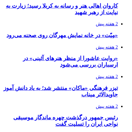
کاروان اهالی هنر و رسانه به کربلا رسید؛ زیارت به
نیایت از رهبر شهید
2 هفته پیش
«مِیّت» در خانه نمایش مهرگان روی صحنه می‌رود
2 هفته پیش
«روایت عاشورا از منظر هنرهای آئینی» در
ارسباران بررسی می‌شود
2 هفته پیش
تیزر فرهنگی «ماکان» منتشر شد؛ به یاد دانش آموز
جاویدالاثر میناب
2 هفته پیش
رئیس جمهور درگذشت چهره ماندگار موسیقی
نواحی ایران را تسلیت گفت