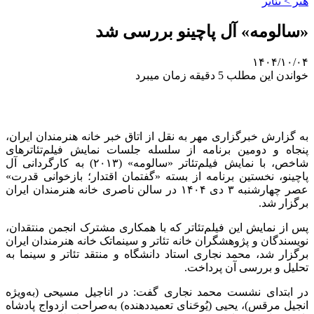
هنر > تئاتر
«سالومه» آل پاچینو بررسی شد
۱۴۰۴/۱۰/۰۴
خواندن این مطلب 5 دقیقه زمان میبرد
به گزارش خبرگزاری مهر به نقل از اتاق خبر خانه هنرمندان ایران،
پنجاه و دومین برنامه از سلسله جلسات نمایش فیلم‌تئاترهای
شاخص، با نمایش فیلم‌تئاتر «سالومه» (۲۰۱۳) به کارگردانی آل
پاچینو، نخستین برنامه از بسته‌ «گفتمان اقتدار؛ بازخوانی قدرت»
عصر چهارشنبه ۳ دی ۱۴۰۴ در سالن ناصری خانه هنرمندان ایران
برگزار شد.
پس از نمایش این فیلم‌تئاتر که با همکاری مشترک انجمن منتقدان،
نویسندگان و پژوهشگران خانه تئاتر و سینماتک خانه هنرمندان ایران
برگزار شد، محمد نجاری استاد دانشگاه و منتقد تئاتر و سینما به
تحلیل و بررسی آن پرداخت.
در ابتدای نشست محمد نجاری گفت: در اناجیل مسیحی (به‌ویژه
انجیل مرقس)، یحیی (یُوحَنای تعمیددهنده) به‌صراحت ازدواج پادشاه