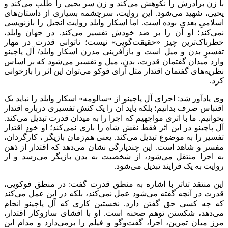
با زن برادرش را نکوهش می‌کند و زن سر یحیی را طلب می‌کند و
یحیی، شهید می‌شود. این روایت، سرچشمه‌ بسیاری از داستان‌های
اسلامیِ بعدی بوده است. اما اسکار وایلد روایت انجیل را بازنویسی
نمی‌کند؛ او آن را بر ضد خودش تفسیر می‌کند. در جهان وایلد،
خطرناک‌ترین چیز «حقیقت‌گویی» نیست؛ ناتوانی قدرت در مهار
تفسیرِ بدن و میل است و بازآفرینی مدرن اسکار وایلد/ آل پاچینو
وارد میدان گفتمان قدرت، بدن، میل و تفسیر می‌شود که بر اساس
نظریه‌های گفتمان اقتدار مثل آرای فوکو می‌توان این اثر را بازخوانی
کرد.
وی یادآور شد: اجرای آل پاچینو از «سالومه» اسکار وایلد را نباید یک
اقتباس صرف بدانیم؛ بلکه باید آن را یک کنش تفسیری درباره اقتدار
بخوانیم. ما با اثری مواجهیم که اجرا را به میدان قدرت تبدیل می‌کند.
آل پاچینو در این اثر فقط نقش شاه را بازی نمی‌کند؛ او خودِ اقتدار
تفسیر را به موضوع تبدیل می‌کند. یعنی هم‌زمان بازیگر ، کارگردان،
مفسر و شاهد است. این چندپارگی نشان می‌دهد که اقتدار از ذهن
به اجرا منتقل می‌شود، از شخصیت به بدن بازیگر می‌رسد و از
روایت به یک فرایند تبدیل می‌شود.
این منتقد تئاتر با اشاره به منطق قدرت گفت: در منطق فوکویی،
قدرت در آنچه گفته می‌شود عمل نمی‌کند، بلکه در این عمل می‌کند
که چه کسی حق گفتن دارد. نخستین کاری که آل پاچینو انجام
می‌دهد، شکستن توهم صحنه است. او با افشای سازوکار اقتدار،
مرز میان تمرین، اجرا، گفت‌وگو و فیلم را برمی‌دارد و مدام این