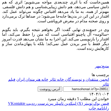
همین‌جاست که با اثری چندبعدی مواجه می‌شویم؛ اثری که هم
دانش سیاسی می‌دهد، هم دانش زیبایی‌شناسی و هم دانش فلسفی.
مهم‌تر از همه، به ما یاد می‌دهد اقتباس چگونه می‌تواند عمل کند.
اقتدار در این اثر، در بدن‌ها جابه‌جا می‌شود؛ در صداها ترک برمی‌دارد
و روی صحنه مدام در معرض فروپاشی است.
وی در جمع‌بندی نهایی گفت: اگر بخواهم نتیجه بگیرم، باید بگویم
«سالومه» آل پاچینو اقتباسی است که متن را حفظ می‌کند، اما
اقتدار را بازنویسی می‌کند. این اجرا به ما نشان می‌دهد قدرت امروز
دیگر فقط با سر بریدن عمل نمی‌کند؛ بلکه با پنهان‌ماندن ساز و
کارهایش زنده است.
منبع:مهر
برچسب ها
انجمن منتقدان و نویسندگان خانه تئاتر
خانه هنرمندان ایران
فیلم
تئاتر
آدرس رونوشت
۱۴۰۴/۱۰/۰۴
خواندن این مطلب 5 دقیقه زمان میبرد
فیس بوک
توییتر (X)
لینکدین
‫تامبلر
‫پین‌ترست
‫رددیت
‫VKontakte
رایانامه
چاپ