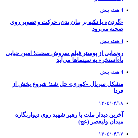
4 هفته پیش
«گردن» با تکیه بر بیان بدن، حرکت و تصویر روی
صحنه می‌رود
4 هفته پیش
رونمایی از پوستر فیلم سروش صحت؛ امین حیایی
با«استخر» به سینماها می‌آید
4 هفته پیش
مشکل سریال «کوری» حل شد؛ شروع پخش از
فردا
۱۴۰۵/۰۴/۱۸
آخرین دیدار ملت با رهبر شهید روی دیوارنگاره
میدان ولیعصر (عج)
۱۴۰۵/۰۴/۱۷