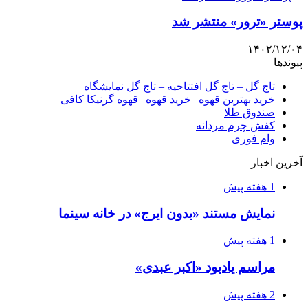
پوستر «ترور» منتشر شد
۱۴۰۲/۱۲/۰۴
پیوندها
تاج گل – تاج گل افتتاحیه – تاج گل نمایشگاه
خرید بهترین قهوه | خرید قهوه | قهوه گرنیکا کافی
صندوق طلا
کفش چرم مردانه
وام فوری
آخرین اخبار
1 هفته پیش
نمایش مستند «بدون ایرج» در خانه سینما
1 هفته پیش
مراسم یادبود «اکبر عبدی»
2 هفته پیش