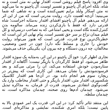
وی افزود: پاسخ فیلم روشن است، اقتدار نهایی نه متن است و نه
شاه، بلکه اجرای آل پاچینو و تفسیر اوست. آل پاچینو به ما می‌گوید
نه متن اسکار وایلد برایم تعیین‌کننده است و نه شاهی که شما
می‌بینید؛ آن‌چه اهمیت دارد، روایت مدرنی است که من از این اثر
ارائه می‌دهم. فیلم آل پاچینو افشای اقتدار به‌مثابه اجراست؛ شاه
قدرتی دارد که فقط با بازی‌کردن زنده می‌ماند. سالومه بدنِ
کنترل‌کننده نگاه است و یحیی امتناعی که به تصاحب درنمی‌آید و کل
فیلم میدان نزاع بر سر حق تفسیر است. پیام نهایی اثر این است که
خطرناک‌ترین نوع قدرت، قدرتی است که هنوز می‌تواند روایت
خودش را جاری و مسلط نگه دارد؛ چون در چنین وضعیتی،
مخالفان، چه درون دستگاه و چه بیرون آن، یکی‌یکی حذف می‌شوند.
نجاری اظهار کرد: خودِ آل پاچینو در این اثر، به‌مثابه یک سوژه اقتدار
ظاهر می‌شود. او فقط کارگردان یا بازیگر نیست؛ آگاهانه از اقتدار
ستاره‌بودن خودش استفاده می‌کند، آن را مرئی می‌کند و بعد
فرسوده‌بودنش را نشان می‌دهد. این کاری است که پیش‌تر در
ریچارد سوم هم انجام داده بود. در آن‌جا هم اقتدار کلاسیک
شکسپیری، اقتدار متن، اقتدار بازیگر و حتی اقتدار مخاطب وارد یک
گفت‌وگوی انتقادی می‌شوند. قدرت از فرمان، به مذاکره تبدیل
می‌شود. چیدمان آدم‌ها روی صحنه، چیدمان مذاکره است، نه
چیدمان سلطه.
این منتقد تئاتر تأکید کرد: در این اثر، قدرت یک امر عمودیِ بالا به
پایین نیست؛ بلکه امری شکننده، نمایشی و مذاکره‌ای است.