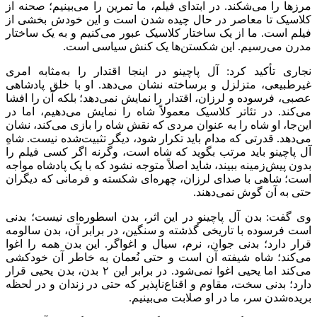
مرزها را می‌شکند. در ابتدای فیلم، ما تمرین را می‌بینیم؛ صحنه از
کلاسیک تا معاصر در حال چیده شدن است و این خودش بخشی از
فیلم است. ما از یک ساختار کلاسیک عبور می‌کنیم و به یک ساختار
مدرن می‌رسیم. این شکستن‌ها یک کنش سیاسی است.
نجاری تأکید کرد: آل پاچینو در اینجا اقتدار را به‌مثابه امری
غیرطبیعی، متزلزل و برساخته نشان می‌دهد. او با خلق پادشاهی
عصبی، فرسوده و لرزان، اقتدار را نمایش نمی‌دهد؛ بلکه آن را افشا
می‌کند. در تئاتر کلاسیک معمولاً شاه را نمایش می‌دهیم، اما در
این‌جا، او شاه را به عنوان مردی که نقش شاه را بازی می‌کند، نشان
می‌دهد. قدرتی که مدام باید تکرار شود، دیگر تثبیت‌شده نیست. شاهِ
آل پاچینو باید مرتب بگوید که شاه است، وگرنه اگر کسی فیلم را
بدون پیش‌زمینه ببیند، شاید اصلاً متوجه نشود که با یک پادشاه مواجه
است؛ شاهی با صدای لرزان، چهره‌ای شکسته و فرمانی که دیگران
حتی به آن گوش نمی‌دهند.
وی گفت: بدن آل پاچینو در این اثر، بدن اسطوره‌ای نیست؛ بدنی
است فرسوده با تاریخی‌ گذشته و سنگین، در برابر آن، بدن سالومه
قرار دارد؛ بدنی جوان، نرم، سیال و اغواگر. این بدن همه را اغوا
می‌کند؛ شاه شیفته آن است و حتی نُعمان به خاطر آن خودکشی
می‌کند اما یحیی اغوا نمی‌شود. در برابر این ۲ بدن، بدن یحیی قرار
دارد؛ بدنی سخت، مقاوم و اقناع‌ناپذیر که حتی در زندان و در لحظه
بریده‌شدن سر، ما در او صلابت می‌بینیم.