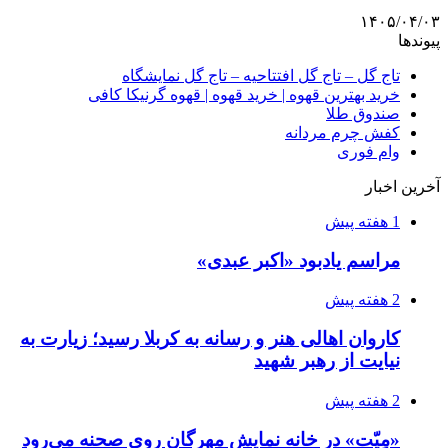
۱۴۰۵/۰۴/۰۳
پیوندها
تاج گل – تاج گل افتتاحیه – تاج گل نمایشگاه
خرید بهترین قهوه | خرید قهوه | قهوه گرنیکا کافی
صندوق طلا
کفش چرم مردانه
وام فوری
آخرین اخبار
1 هفته پیش
مراسم یادبود «اکبر عبدی»
2 هفته پیش
کاروان اهالی هنر و رسانه به کربلا رسید؛ زیارت به
نیایت از رهبر شهید
2 هفته پیش
«مِیّت» در خانه نمایش مهرگان روی صحنه می‌رود