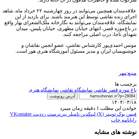
علاقه‌مندان همچنین می‌توانند در روز چهارشنبه ۲۲ خرداد ماه، شاهد
اجرای زنده نقاشی توسط این هنرمند باشند. برای بازدید از این
نمایشگاه، علاقه‌مندان می‌توانند به نگارخانه ملک‌الشعرای بهار واقع
در باغ‌موزه قصر، انتهای خیابان مطهری، خیابان پلیس، میدان
شهدای ناجا، درب اصلی مراجعه کنند.
مونس احمدی‌پور کارشناس نقاشی، عضو انجمن نقاشان و
خوشنویسان ایران و مدیر مسئول آموزشگاه هنری هور است.
منبع:مهر
برچسب ها
باغ موزه قصر
نقاشی
نمایشگاه نقاشی
نمایشگاه هنری
آدرس رونوشت
۱۴۰۴/۰۳/۱۸
خواندن این مطلب 1 دقیقه زمان میبرد
فیس بوک
توییتر (X)
لینکدین
‫تامبلر
‫پین‌ترست
‫رددیت
‫VKontakte
رایانامه
چاپ
نوشته های مشابه