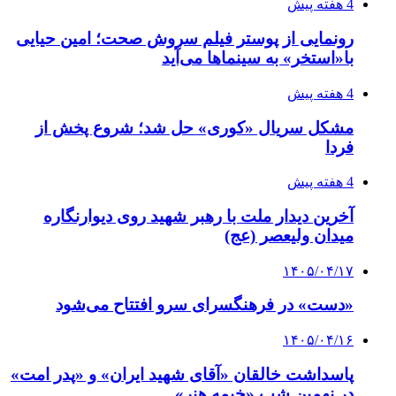
4 هفته پیش
رونمایی از پوستر فیلم سروش صحت؛ امین حیایی
با«استخر» به سینماها می‌آید
4 هفته پیش
مشکل سریال «کوری» حل شد؛ شروع پخش از
فردا
4 هفته پیش
آخرین دیدار ملت با رهبر شهید روی دیوارنگاره
میدان ولیعصر (عج)
۱۴۰۵/۰۴/۱۷
«دست» در فرهنگسرای سرو افتتاح می‌شود
۱۴۰۵/۰۴/۱۶
پاسداشت خالقان «آقای شهید ایران» و «پدر امت»
در نهمین شب «خیمه هنر»