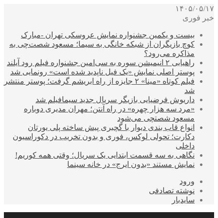
۱۴۰۵/۰۵/۱۷
خبر فوری
بیست و یکمین جشنواره نمایش عروسکی تهران -مبارک
کوچ بازیگران از شبکه خانگی به سیما؛ مسعود شصت‌چی به
مذاکره می‌رود؟
راهیابی ۲ انیمیشن سوره به سی‌امین جشنواره فیلم رود آیلند
پوستر اصلی نمایش «یک فیل ناپدید شده است» رونمایی شد
فیلم کوتاه «مینا» ۲ جایزه از راه ابریشم گرفت؛ پوستر منتشر
شد
داریوش فرضیایی بازیگر سریال جدید سیمافیلم شد
«مرد سه هزار چهره» در راه آنتن؛ مهران مدیری دوباره
مسعود شصتچی می‌شود
انواع قاب بندی دیوار با گچبری پیش ساخته پلی یورتان
دکارت؛ تحولی لوکس، فوری و بدون تخریب در دکوراسیون
داخلی
نگاهی به سه قسمت ابتدایی یک سریال؛ وقتی همه کوریم!
نمایش مستند «بدون ایرج» در خانه سینما
ورود
نوشته تصادفی
سایدبار