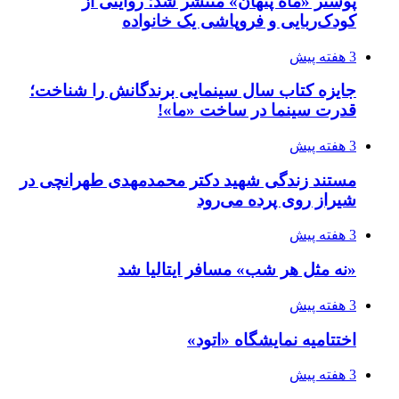
پوستر «ماه پنهان» منتشر شد؛ روایتی از
کودک‌ربایی و فروپاشی یک خانواده
3 هفته پیش
جایزه کتاب سال سینمایی برندگانش را شناخت؛
قدرت سینما در ساخت «ما»!
3 هفته پیش
مستند زندگی شهید دکتر محمدمهدی طهرانچی در
شیراز روی پرده می‌رود
3 هفته پیش
«نه مثل هر شب» مسافر ایتالیا شد
3 هفته پیش
اختتامیه نمایشگاه «اتود»
3 هفته پیش