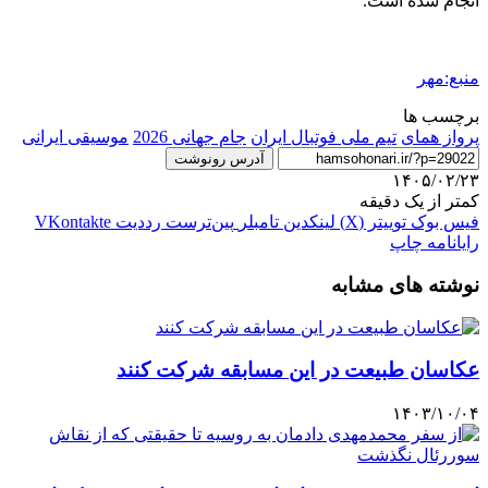
انجام شده است.
منبع:مهر
برچسب ها
پرواز همای
تیم ملی فوتبال ایران
جام جهانی 2026
موسیقی ایرانی
آدرس رونوشت
۱۴۰۵/۰۲/۲۳
کمتر از یک دقیقه
فیس بوک
توییتر (X)
لینکدین
‫تامبلر
‫پین‌ترست
‫رددیت
‫VKontakte
رایانامه
چاپ
نوشته های مشابه
عکاسان طبیعت در این مسابقه شرکت کنند
۱۴۰۳/۱۰/۰۴