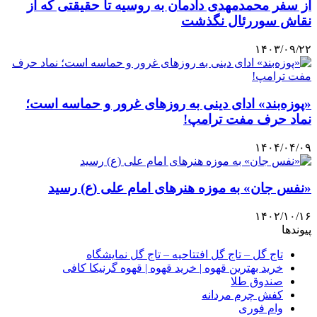
از سفر محمدمهدی دادمان به روسیه تا حقیقتی که از
نقاش سوررئال نگذشت
۱۴۰۳/۰۹/۲۲
«پوزه‌بند» ادای دینی به روزهای غرور و حماسه است؛
نماد حرف‌ مفت‌ ترامپ!
۱۴۰۴/۰۴/۰۹
«نفس جان» به موزه هنرهای امام علی (ع) رسید
۱۴۰۲/۱۰/۱۶
پیوندها
تاج گل – تاج گل افتتاحیه – تاج گل نمایشگاه
خرید بهترین قهوه | خرید قهوه | قهوه گرنیکا کافی
صندوق طلا
کفش چرم مردانه
وام فوری