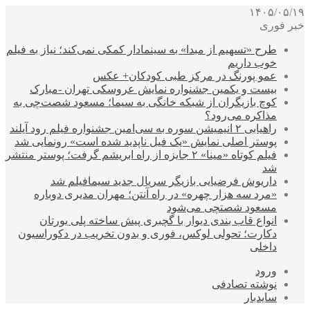
۱۴۰۵/۰۵/۱۹
خبر فوری
طرح «تسهیم از مبدا» به سینمادار کمکی نمی‌کند؛ نیاز به فیلم
خوب داریم
عمو پورنگ در مرکز طبی کودکان+ عکس
بیست و یکمین جشنواره نمایش عروسکی تهران -مبارک
کوچ بازیگران از شبکه خانگی به سیما؛ مسعود شصت‌چی به
مذاکره می‌رود؟
راهیابی ۲ انیمیشن سوره به سی‌امین جشنواره فیلم رود آیلند
پوستر اصلی نمایش «یک فیل ناپدید شده است» رونمایی شد
فیلم کوتاه «مینا» ۲ جایزه از راه ابریشم گرفت؛ پوستر منتشر
شد
داریوش فرضیایی بازیگر سریال جدید سیمافیلم شد
«مرد سه هزار چهره» در راه آنتن؛ مهران مدیری دوباره
مسعود شصتچی می‌شود
انواع قاب بندی دیوار با گچبری پیش ساخته پلی یورتان
دکارت؛ تحولی لوکس، فوری و بدون تخریب در دکوراسیون
داخلی
ورود
نوشته تصادفی
سایدبار