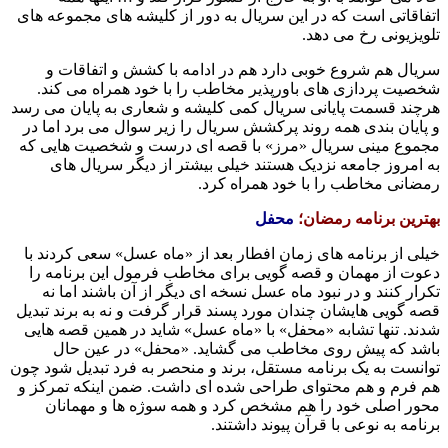
اتفاقاتی است که در این سریال به دور از کلیشه های مجموعه های
تلویزیونی رخ می دهد.
سریال هم شروع خوبی دارد هم در ادامه با کشش و اتفاقات و
شخصیت پردازی های باورپذیر مخاطب را با خود همراه می کند.
هرچند قسمت پایانی سریال کمی کلیشه و شعاری به پایان می رسد
و پایان بندی همه روند پرکشش سریال را زیر سوال می برد اما در
مجموع مینی سریال «مرز» با قصه ای درست و شخصیت هایی که
به امروز جامعه نزدیک هستند خیلی بیشتر از دیگر سریال های
رمضانی مخاطب را با خود همراه کرد.
بهترین برنامه رمضان؛
محفل
خیلی از برنامه های زمان افطار بعد از «ماه عسل» سعی کردند با
دعوت از مهمان و قصه گویی برای مخاطب فرمول این برنامه را
تکرار کنند و در نبود ماه عسل نسخه ای دیگر از آن باشند اما نه
قصه گویی هایشان چندان مورد پسند قرار گرفت و نه به برند تبدیل
شدند. تنها تشابه «محفل» با «ماه عسل» شاید در همین قصه هایی
باشد که پیش روی مخاطب می گشاید. «محفل» در عین حال
توانست به یک برنامه مستقل، برند و منحصر به فرد تبدیل شود چون
هم فرم و هم محتوای طراحی شده ای داشت. ضمن اینکه تمرکز و
محور اصلی خود را هم مشخص کرد و همه سوژه ها و مهمانان
برنامه به نوعی با قرآن پیوند داشتند.