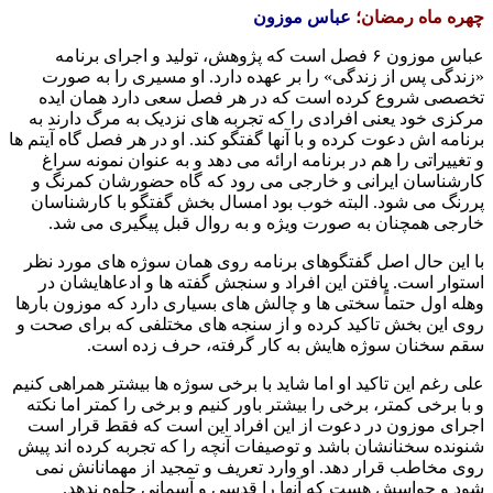
چهره ماه رمضان؛
عباس موزون
عباس موزون ۶ فصل است که پژوهش، تولید و اجرای برنامه
«زندگی پس از زندگی» را بر عهده دارد. او مسیری را به صورت
تخصصی شروع کرده است که در هر فصل سعی دارد همان ایده
مرکزی خود یعنی افرادی را که تجربه های نزدیک به مرگ دارند به
برنامه اش دعوت کرده و با آنها گفتگو کند. او در هر فصل گاه آیتم ها
و تغییراتی را هم در برنامه ارائه می دهد و به عنوان نمونه سراغ
کارشناسان ایرانی و خارجی می رود که گاه حضورشان کمرنگ و
پررنگ می شود. البته خوب بود امسال بخش گفتگو با کارشناسان
خارجی همچنان به صورت ویژه و به روال قبل پیگیری می شد.
با این حال اصل گفتگوهای برنامه روی همان سوژه های مورد نظر
استوار است. یافتن این افراد و سنجش گفته ها و ادعاهایشان در
وهله اول حتماً سختی ها و چالش های بسیاری دارد که موزون بارها
روی این بخش تاکید کرده و از سنجه های مختلفی که برای صحت و
سقم سخنان سوژه هایش به کار گرفته، حرف زده است.
علی رغم این تاکید او اما شاید با برخی سوژه ها بیشتر همراهی کنیم
و با برخی کمتر، برخی را بیشتر باور کنیم و برخی را کمتر اما نکته
اجرای موزون در دعوت از این افراد این است که فقط قرار است
شنونده سخنانشان باشد و توصیفات آنچه را که تجربه کرده اند پیش
روی مخاطب قرار دهد. او وارد تعریف و تمجید از مهمانانش نمی
شود و حواسش هست که آنها را قدسی و آسمانی جلوه ندهد.