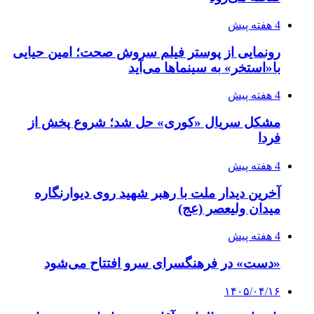
4 هفته پیش
رونمایی از پوستر فیلم سروش صحت؛ امین حیایی
با«استخر» به سینماها می‌آید
4 هفته پیش
مشکل سریال «کوری» حل شد؛ شروع پخش از
فردا
4 هفته پیش
آخرین دیدار ملت با رهبر شهید روی دیوارنگاره
میدان ولیعصر (عج)
4 هفته پیش
«دست» در فرهنگسرای سرو افتتاح می‌شود
۱۴۰۵/۰۴/۱۶