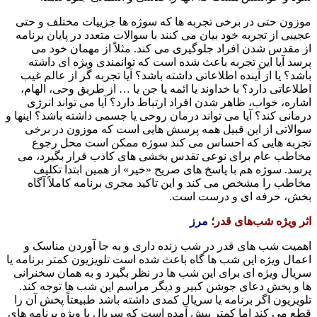
موزون حتی در برخی تجربه ها که سوژه ها جزییات مختلف و حتی
عجیبی از تجربه خود بیان می کنند با سوالات متعدد در پایان برنامه
از مقدس شدن افراد جلوگیری می کند. مثلاً از مهمان خود می
پرسد آیا این تجربه باعث شده است که توانمندی ویژه ای داشته
باشد؟ یا از آینده اطلاعاتی داشته باشد؟ آیا تجربه گر از عالم غیب
اطلاعاتی دارد؟ با خداوند یا ائمه یا جن یا … از طریق وحی، الهام،
اشاره، خواب، ظاهر شدن افراد ارتباط دارد؟ آیا می تواند انرژی
درمانی کند؟ آیا می تواند درمان روحی یا جسمی داشته باشد؟ اینها و
سوالاتی از این قبیل همه پرسش هایی است که موزون در برخی
تجربه هایی که احساس می کند سوژه ممکن است محل رجوع
مخاطب عام برای نوعی تقدس بخشی های کاذب قرار بگیرد، می
پرسد. سوژه هم با پاسخ های صریح «خیر» از همین ابتدا تکلیف
مخاطب را مشخص می کند و این تاکید مجری برنامه کاملاً آگاه
بخش، حرفه ای و درست است.
اثر ویژه شب‌های قدر؛
مرز
اهمیت شب های قدر در شب زنده داری و به جا آوردن مناسک و
اعمال ویژه این شب ها گاه باعث شده است تلویزیون کمتر برنامه یا
سریال ویژه ای برای این شب ها در نظر بگیرد و به همان سخنرانی
ها و پخش دعای جوشن کبیر و دیگر مراسم این شب ها توجه کند.
تلویزیون اگر برنامه یا سریال کمدی داشته باشد طبیعتاً پخش آن را
قطع می کند اما کمتر پیش آمده است که سریال یا ویژه برنامه های