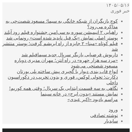
۱۴۰۵/۰۵/۱۶
خبر فوری
کوچ بازیگران از شبکه خانگی به سیما؛ مسعود شصت‌چی به
مذاکره می‌رود؟
راهیابی ۲ انیمیشن سوره به سی‌امین جشنواره فیلم رود آیلند
پوستر اصلی نمایش «یک فیل ناپدید شده است» رونمایی شد
فیلم کوتاه «مینا» ۲ جایزه از راه ابریشم گرفت؛ پوستر منتشر
شد
داریوش فرضیایی بازیگر سریال جدید سیمافیلم شد
«مرد سه هزار چهره» در راه آنتن؛ مهران مدیری دوباره
مسعود شصتچی می‌شود
انواع قاب بندی دیوار با گچبری پیش ساخته پلی یورتان
دکارت؛ تحولی لوکس، فوری و بدون تخریب در دکوراسیون
داخلی
نگاهی به سه قسمت ابتدایی یک سریال؛ وقتی همه کوریم!
نمایش مستند «بدون ایرج» در خانه سینما
مراسم یادبود «اکبر عبدی»
ورود
نوشته تصادفی
سایدبار