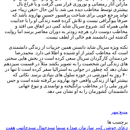
ماراتن آثار رمضانی و نوروزی قرار نمی گرفت و با فراغ بال
بیشتری توسط مخاطب دیده می شد. با این حال «ذهن زیبا» می
تواند مرجع خوبی برای شناخت پرفسور حسین بهاروند باشد که
صرفاً بیوگرافی نیست و تلاش کرده قصه زندگی او را با جذابیت
هایی همراه کند. شروع سریال شاید کمی دیر اتفاق می افتد و
مخاطب دوست دارد هرچه زودتر به دوران معاصر برسد اما روایت
گذشته این دانشمند هم خالی از لطف نیست.
نکته ویژه سریال شاید دانستن همین جزییات از زندگی دانشمندی
است که مخاطب کمتر از او شنیده و اطلاعی دارد. محمدرضا
خردمندان کارگردان سریال سعی کرده است در بخش هایی سختی
های زندگی این شخصیت را به تصویر بکشد مثلاً در قسمت سیزدهم
نشان دهد که چطور در جوانی به استرالیا سفر کرده است تا تنها در
۴۰ روز به آموزشی در حوزه سلول های بنیادی برسد. نکاتی که
بیشتر آنها از زندگی واقعی خود بهاروند برگرفته شده است و حس
غرور ملی را در مخاطب برانگیخته و توانمندی و نبوغ جهانی
دانشمندان کشورمان را به او نشان می دهد.
منبع:مهر
برچسب ها
دعای جوشن کبیر
سازمان صدا و سیما
سیدجمال سیدحاتمی
هفت