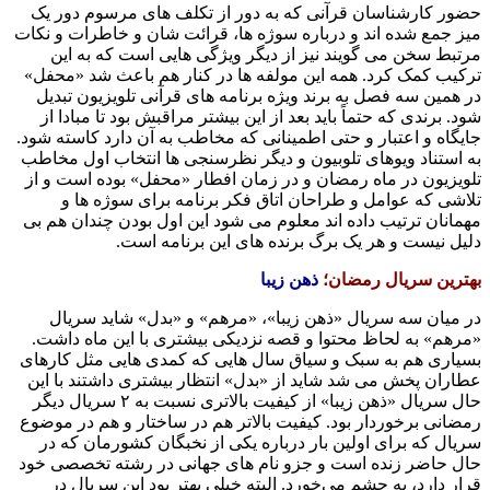
حضور کارشناسان قرآنی که به دور از تکلف های مرسوم دور یک
میز جمع شده اند و درباره سوژه ها، قرائت شان و خاطرات و نکات
مرتبط سخن می گویند نیز از دیگر ویژگی هایی است که به این
ترکیب کمک کرد. همه این مولفه ها در کنار هم باعث شد «محفل»
در همین سه فصل به برند ویژه برنامه های قرآنی تلویزیون تبدیل
شود. برندی که حتماً باید بعد از این بیشتر مراقبش بود تا مبادا از
جایگاه و اعتبار و حتی اطمینانی که مخاطب به آن دارد کاسته شود.
به استناد ویوهای تلوبیون و دیگر نظرسنجی ها انتخاب اول مخاطب
تلویزیون در ماه رمضان و در زمان افطار «محفل» بوده است و از
تلاشی که عوامل و طراحان اتاق فکر برنامه برای سوژه ها و
مهمانان ترتیب داده اند معلوم می شود این اول بودن چندان هم بی
دلیل نیست و هر یک برگ برنده های این برنامه است.
بهترین سریال رمضان؛
ذهن زیبا
در میان سه سریال «ذهن زیبا»، «مرهم» و «بدل» شاید سریال
«مرهم» به لحاظ محتوا و قصه نزدیکی بیشتری با این ماه داشت.
بسیاری هم به سبک و سیاق سال هایی که کمدی هایی مثل کارهای
عطاران پخش می شد شاید از «بدل» انتظار بیشتری داشتند با این
حال سریال «ذهن زیبا» از کیفیت بالاتری نسبت به ۲ سریال دیگر
رمضانی برخوردار بود. کیفیت بالاتر هم در ساختار و هم در موضوع
سریال که برای اولین بار درباره یکی از نخبگان کشورمان که در
حال حاضر زنده است و جزو نام های جهانی در رشته تخصصی خود
قرار دارد، به چشم می‌خورد. البته خیلی بهتر بود این سریال در