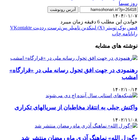
روز سیما
آدرس رونوشت
۱۴۰۴/۰۱/۰۷
خواندن این مطلب 6 دقیقه زمان میبرد
فیس بوک
توییتر (X)
لینکدین
‫تامبلر
‫پین‌ترست
‫رددیت
‫VKontakte
رایانامه
چاپ
نوشته های مشابه
رهنمودی در جهت افق تحول رسانه ملی در «قرارگاه»
امشب
۱۴۰۲/۱۰/۱۴
واکنش جبلی به انتقاد مخاطبان از سریالهای تکراری
۱۴۰۲/۱۱/۰۸
«گوزل الله» نماهنگ آذری ماه رمضان منتشر شد