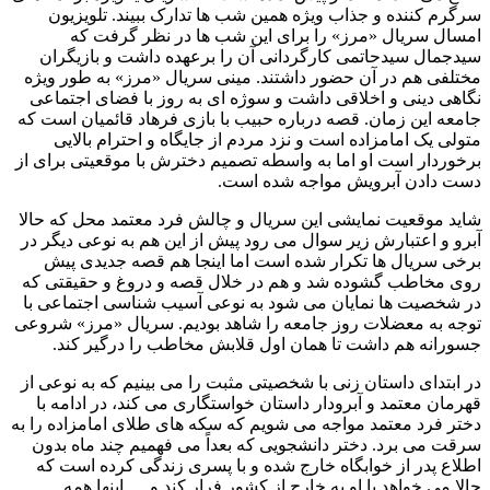
سرگرم کننده و جذاب ویژه همین شب ها تدارک ببیند. تلویزیون
امسال سریال «مرز» را برای این شب ها در نظر گرفت که
سیدجمال سیدحاتمی کارگردانی آن را برعهده داشت و بازیگران
مختلفی هم در آن حضور داشتند. مینی سریال «مرز» به طور ویژه
نگاهی دینی و اخلاقی داشت و سوژه ای به روز با فضای اجتماعی
جامعه این زمان. قصه درباره حبیب با بازی فرهاد قائمیان است که
متولی یک امامزاده است و نزد مردم از جایگاه و احترام بالایی
برخوردار است او اما به واسطه تصمیم دخترش با موقعیتی برای از
دست دادن آبرویش مواجه شده است.
شاید موقعیت نمایشی این سریال و چالش فرد معتمد محل که حالا
آبرو و اعتبارش زیر سوال می رود پیش از این هم به نوعی دیگر در
برخی سریال ها تکرار شده است اما اینجا هم قصه جدیدی پیش
روی مخاطب گشوده شد و هم در خلال قصه و دروغ و حقیقتی که
در شخصیت ها نمایان می شود به نوعی آسیب شناسی اجتماعی با
توجه به معضلات روز جامعه را شاهد بودیم. سریال «مرز» شروعی
جسورانه هم داشت تا همان اول قلابش مخاطب را درگیر کند.
در ابتدای داستان زنی با شخصیتی مثبت را می بینیم که به نوعی از
قهرمان معتمد و آبرودار داستان خواستگاری می کند، در ادامه با
دختر فرد معتمد مواجه می شویم که سکه های طلای امامزاده را به
سرقت می برد. دختر دانشجویی که بعداً می فهمیم چند ماه بدون
اطلاع پدر از خوابگاه خارج شده و با پسری زندگی کرده است که
حالا می خواهد با او به خارج از کشور فرار کند و … اینها همه