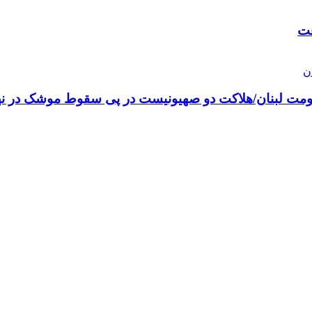
عت
اومت لبنان/هلاکت دو صهیونیست در پی سقوط موشک در نها