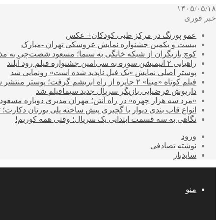
۱۴۰۵/۰۵/۱۸
خبر فوری
عمو پورنگ در مرکز طبی کودکان+ عکس
بیست و یکمین جشنواره نمایش عروسکی تهران -مبارک
کوچ بازیگران از شبکه خانگی به سیما؛ مسعود شصت‌چی به مذ
راهیابی ۲ انیمیشن سوره به سی‌امین جشنواره فیلم رود آیلند
پوستر اصلی نمایش «یک فیل ناپدید شده است» رونمایی شد
فیلم کوتاه «مینا» ۲ جایزه از راه ابریشم گرفت؛ پوستر منتشر شد
داریوش فرضیایی بازیگر سریال جدید سیمافیلم شد
«مرد سه هزار چهره» در راه آنتن؛ مهران مدیری دوباره مسع
انواع قاب بندی دیوار با گچبری پیش ساخته پلی یورتان دکارت
نگاهی به سه قسمت ابتدایی یک سریال؛ وقتی همه کوریم!
ورود
نوشته تصادفی
سایدبار
منو