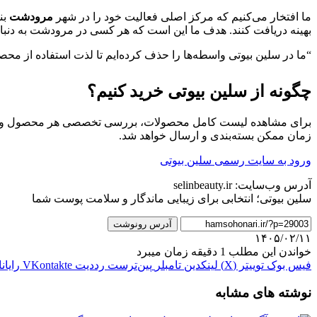
ما افتخار می‌کنیم که مرکز اصلی فعالیت خود را در شهر
مرودشت
بنا
بهینه دریافت کنند. هدف ما این است که هر کسی در مرودشت به دنبا
“ما در سلین بیوتی واسطه‌ها را حذف کرده‌ایم تا لذت استفاده از محصو
چگونه از سلین بیوتی خرید کنیم؟
برای مشاهده لیست کامل محصولات، بررسی تخصصی هر محصول و ثبت
زمان ممکن بسته‌بندی و ارسال خواهد شد.
ورود به سایت رسمی سلین بیوتی
آدرس وب‌سایت: selinbeauty.ir
سلین بیوتی؛ انتخابی برای زیبایی ماندگار و سلامت پوست شما
آدرس رونوشت
۱۴۰۵/۰۲/۱۱
خواندن این مطلب 1 دقیقه زمان میبرد
فیس بوک
توییتر (X)
لینکدین
‫تامبلر
‫پین‌ترست
‫رددیت
‫VKontakte
رایان
نوشته های مشابه