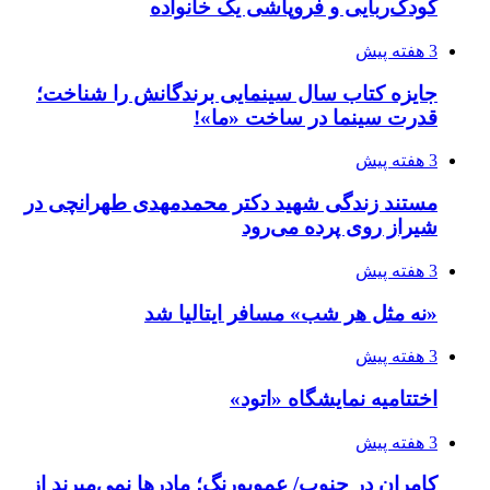
کودک‌ربایی و فروپاشی یک خانواده
3 هفته پیش
جایزه کتاب سال سینمایی برندگانش را شناخت؛
قدرت سینما در ساخت «ما»!
3 هفته پیش
مستند زندگی شهید دکتر محمدمهدی طهرانچی در
شیراز روی پرده می‌رود
3 هفته پیش
«نه مثل هر شب» مسافر ایتالیا شد
3 هفته پیش
اختتامیه نمایشگاه «اتود»
3 هفته پیش
کامران در جنوب/ عموپورنگ؛ مادرها نمی‌میرند از