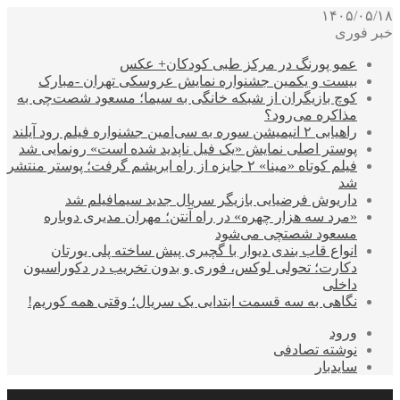
۱۴۰۵/۰۵/۱۸
خبر فوری
عمو پورنگ در مرکز طبی کودکان+ عکس
بیست و یکمین جشنواره نمایش عروسکی تهران -مبارک
کوچ بازیگران از شبکه خانگی به سیما؛ مسعود شصت‌چی به
مذاکره می‌رود؟
راهیابی ۲ انیمیشن سوره به سی‌امین جشنواره فیلم رود آیلند
پوستر اصلی نمایش «یک فیل ناپدید شده است» رونمایی شد
فیلم کوتاه «مینا» ۲ جایزه از راه ابریشم گرفت؛ پوستر منتشر
شد
داریوش فرضیایی بازیگر سریال جدید سیمافیلم شد
«مرد سه هزار چهره» در راه آنتن؛ مهران مدیری دوباره
مسعود شصتچی می‌شود
انواع قاب بندی دیوار با گچبری پیش ساخته پلی یورتان
دکارت؛ تحولی لوکس، فوری و بدون تخریب در دکوراسیون
داخلی
نگاهی به سه قسمت ابتدایی یک سریال؛ وقتی همه کوریم!
ورود
نوشته تصادفی
سایدبار