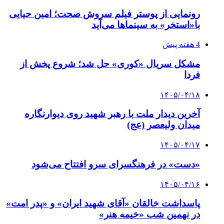
رونمایی از پوستر فیلم سروش صحت؛ امین حیایی
با«استخر» به سینماها می‌آید
4 هفته پیش
مشکل سریال «کوری» حل شد؛ شروع پخش از
فردا
۱۴۰۵/۰۴/۱۸
آخرین دیدار ملت با رهبر شهید روی دیوارنگاره
میدان ولیعصر (عج)
۱۴۰۵/۰۴/۱۷
«دست» در فرهنگسرای سرو افتتاح می‌شود
۱۴۰۵/۰۴/۱۶
پاسداشت خالقان «آقای شهید ایران» و «پدر امت»
در نهمین شب «خیمه هنر»