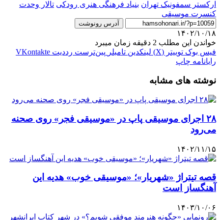
ارکستر سمفونیک تهران
بنیاد فرهنگی هنری رودکی
تالار وحدت
کنسرت موسیقی
آدرس رونوشت
۱۴۰۲/۱۰/۱۸
خواندن این مطلب 2 دقیقه زمان میبرد
فیس بوک
توییتر (X)
لینکدین
‫تامبلر
‫پین‌ترست
‫رددیت
‫VKontakte
رایانامه
چاپ
نوشته های مشابه
۲۸ اجرای موسیقی پاپ در «موسیقی فجر» روی صحنه
می‌رود
۱۴۰۲/۱۱/۱۵
قصه تیتراژ «شهریار»؛ «موسیقی خوب» هدیه این
آهنگساز است
۱۴۰۳/۱۰/۰۶