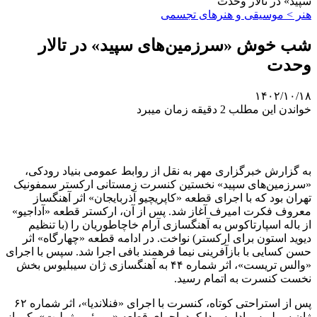
سپید» در تالار وحدت
هنر > موسیقی و هنرهای تجسمی
شب خوش «سرزمین‌های سپید» در تالار
وحدت
۱۴۰۲/۱۰/۱۸
خواندن این مطلب 2 دقیقه زمان میبرد
به گزارش خبرگزاری مهر به نقل از روابط عمومی بنیاد رودکی،
«سرزمین‌های سپید» نخستین کنسرت زمستانی ارکستر سمفونیک
تهران بود که با اجرای قطعه «کاپریچیو آذربایجان» اثر آهنگساز
معروف فکرت امیرف آغاز شد. پس از آن، ارکستر قطعه «آداجیو»
از باله اسپارتاکوس به آهنگسازی آرام خاچاطوریان را (با تنظیم
دیوید استون برای ارکستر) نواخت. در ادامه قطعه «چهارگاه» اثر
حسن کسایی با بازآفرینی نیما فرهمند بافی اجرا شد. سپس با اجرای
«والس تریست»، اثر شماره ۴۴ به آهنگسازی ژان سیبلیوس بخش
نخست کنسرت به اتمام رسید.
پس از استراحتی کوتاه، کنسرت با اجرای «فنلاندیا»، اثر شماره ۶۲
ژان سیبلیوس ادامه پیدا کرد. اجرای قطعه «رومئو و ژولیت» یکی از