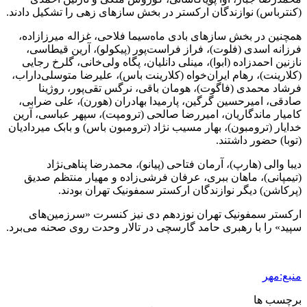
(کنترباس) نوازندگان ارکستر در بخش سازهای زهی را تشکیل دادند.
همچنین در بخش سازهای بادی ماه‌سیما فلاحی، غزاله میرزازاده،
فرزانه اسدی (فلوت)، فراز فراست‌پور (پیکولو)، آرین قیطاسی،
نازنین احمدزاده (ابوا)، مینلی دانلیان، پگاه ولی‌خانی، گلرخ رجایی
(کلارینت)، رهام ایران‌خواه (کلارینت باس)، علیرضا متوسلی‌داراب،
فرشاد محمدی (فاگوت)، هومان باقی، نرگس تقی‌پور، روژینا
صادقی، امیرحسین گرگین، پارمیدا بهادران (هورن)، علی ضرابی،
کامیار ماندگاریان، امیررضا صالحی (ترومپت)، سپهر عباسی، آرین
خدایار (ترومبون)، بهار مسیب نژاد (ترومبون باس) و بابک میردادیان
(توبا) حضور داشتند.
دیبا والی (هارپ)، آرمان فتاحی (پیانو)، محمدرضا پناهی‌نژاد
(تیمپانی)، ماهان ببری، عرفان فرشی‌زاده و مهیار منتظم صدیق
(پرکاشن) دیگر نوازندگان ارکستر سمفونیک تهران بودند.
ارکستر سمفونیک تهران نوزدهم دی نیز کنسرت «سرزمین‌های
سپید» را با رهبری حامد گارسچی در تالار وحدت روی صحنه می‌برد.
منبع:مهر
برچسب ها