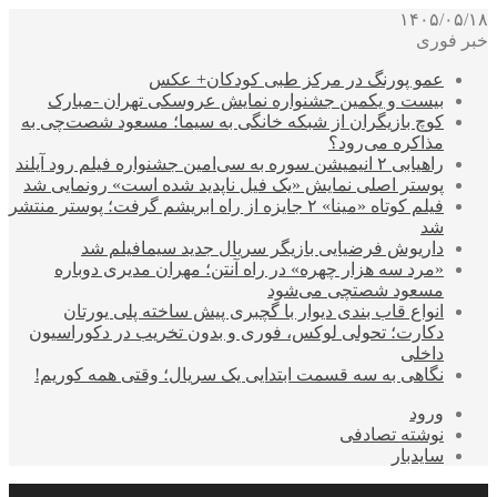
۱۴۰۵/۰۵/۱۸
خبر فوری
عمو پورنگ در مرکز طبی کودکان+ عکس
بیست و یکمین جشنواره نمایش عروسکی تهران -مبارک
کوچ بازیگران از شبکه خانگی به سیما؛ مسعود شصت‌چی به
مذاکره می‌رود؟
راهیابی ۲ انیمیشن سوره به سی‌امین جشنواره فیلم رود آیلند
پوستر اصلی نمایش «یک فیل ناپدید شده است» رونمایی شد
فیلم کوتاه «مینا» ۲ جایزه از راه ابریشم گرفت؛ پوستر منتشر
شد
داریوش فرضیایی بازیگر سریال جدید سیمافیلم شد
«مرد سه هزار چهره» در راه آنتن؛ مهران مدیری دوباره
مسعود شصتچی می‌شود
انواع قاب بندی دیوار با گچبری پیش ساخته پلی یورتان
دکارت؛ تحولی لوکس، فوری و بدون تخریب در دکوراسیون
داخلی
نگاهی به سه قسمت ابتدایی یک سریال؛ وقتی همه کوریم!
ورود
نوشته تصادفی
سایدبار