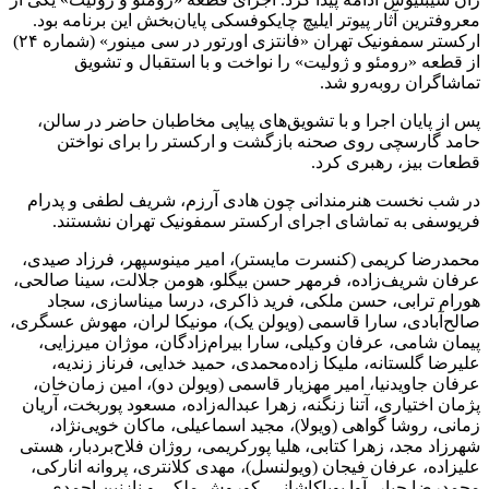
معروفترین آثار پیوتر ایلیچ چایکوفسکی پایان‌بخش این برنامه بود.
ارکستر سمفونیک تهران «فانتزی اورتور در سی مینور» (شماره ۲۴)
از قطعه «رومئو و ژولیت» را نواخت و با استقبال و تشویق
تماشاگران روبه‌رو شد.
پس از پایان اجرا و با تشویق‌های پیاپی مخاطبان حاضر در سالن،
حامد گارسچی روی صحنه بازگشت و ارکستر را برای نواختن
قطعات بیز، رهبری کرد.
در شب نخست هنرمندانی چون هادی آرزم، شریف لطفی و پدرام
فریوسفی به تماشای اجرای ارکستر سمفونیک تهران نشستند.
محمدرضا کریمی (کنسرت مایستر)، امیر مینوسپهر، فرزاد صیدی،
عرفان شریف‌زاده، فرمهر حسن بیگلو، هومن جلالت، سینا صالحی،
هورام ترابی، حسن ملکی، فرید ذاکری، درسا میناسازی، سجاد
صالح‌آبادی، سارا قاسمی (ویولن یک)، مونیکا لران، مهوش عسگری،
پیمان شامی، عرفان وکیلی، سارا بیرام‌زادگان، موژان میرزایی،
علیرضا گلستانه، ملیکا زاده‌محمدی، حمید خدایی، فرناز زندیه،
عرفان جاویدنیا، امیر مهزیار قاسمی (ویولن دو)، امین زمان‌خان،
پژمان اختیاری، آتنا زنگنه، زهرا عبداله‌زاده، مسعود پوربخت، آریان
زمانی، روشا گواهی (ویولا)، مجید اسماعیلی، ماکان خویی‌نژاد،
شهرزاد مجد، زهرا کتابی، هلیا پورکریمی، روژان فلاح‌بردبار، هستی
علیزاده، عرفان فیجان (ویولنسل)، مهدی کلانتری، پروانه انارکی،
محمدرضا جبار، آوا پویاکاشانی، کوروش ملکی و نازنین احمدی