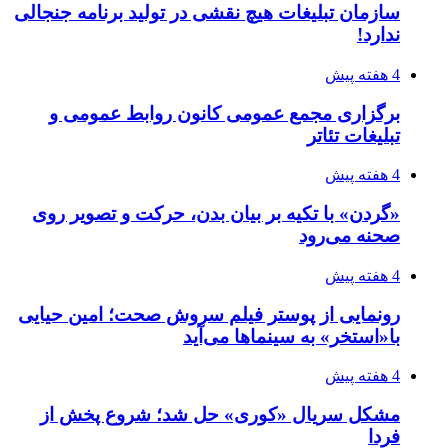
سازمان تبلیغات هیچ نقشی در تولید برنامه جنجالی
ندارد!
4 هفته پیش
برگزاری مجمع عمومی کانون روابط عمومی و
تبلیغات تئاتر
4 هفته پیش
«گردن» با تکیه بر بیان بدن، حرکت و تصویر روی
صحنه می‌رود
4 هفته پیش
رونمایی از پوستر فیلم سروش صحت؛ امین حیایی
با«استخر» به سینماها می‌آید
4 هفته پیش
مشکل سریال «کوری» حل شد؛ شروع پخش از
فردا