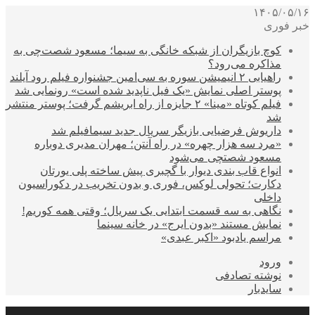
۱۴۰۵/۰۵/۱۶
خبر فوری
کوچ بازیگران از شبکه خانگی به سیما؛ مسعود شصت‌چی به
مذاکره می‌رود؟
راهیابی ۲ انیمیشن سوره به سی‌امین جشنواره فیلم رود آیلند
پوستر اصلی نمایش «یک فیل ناپدید شده است» رونمایی شد
فیلم کوتاه «مینا» ۲ جایزه از راه ابریشم گرفت؛ پوستر منتشر
شد
داریوش فرضیایی بازیگر سریال جدید سیمافیلم شد
«مرد سه هزار چهره» در راه آنتن؛ مهران مدیری دوباره
مسعود شصتچی می‌شود
انواع قاب بندی دیوار با گچبری پیش ساخته پلی یورتان
دکارت؛ تحولی لوکس، فوری و بدون تخریب در دکوراسیون
داخلی
نگاهی به سه قسمت ابتدایی یک سریال؛ وقتی همه کوریم!
نمایش مستند «بدون ایرج» در خانه سینما
مراسم یادبود «اکبر عبدی»
ورود
نوشته تصادفی
سایدبار