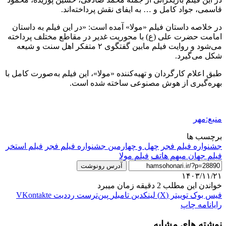
قاسمی، جواد کامل و … به ایفای نقش پرداخته‌اند.
در خلاصه داستان فیلم «مولا» آمده است: «در این فیلم به داستان
امامت حضرت علی (ع) با محوریت غدیر در مقاطع مختلف پرداخته
می‌شود و روایت فیلم مابین گفتگوی ۲ متفکر اهل سنت و شیعه
شکل می‌گیرد.
طبق اعلام کارگردان و تهیه‌کننده «مولا»، این فیلم به‌صورت کامل با
بهره‌گیری از هوش مصنوعی ساخته شده است.
منبع:مهر
برچسب ها
جشنواره فیلم فجر
چهل و چهارمین جشنواره فیلم فجر
فیلم استخر
فیلم جهان مبهم هاتف
فیلم مولا
آدرس رونوشت
۱۴۰۳/۱۱/۲۱
خواندن این مطلب 2 دقیقه زمان میبرد
فیس بوک
توییتر (X)
لینکدین
‫تامبلر
‫پین‌ترست
‫رددیت
‫VKontakte
رایانامه
چاپ
نوشته های مشابه