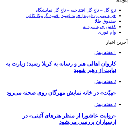
تاج گل – تاج گل افتتاحیه – تاج گل نمایشگاه
خرید بهترین قهوه | خرید قهوه | قهوه گرنیکا کافی
صندوق طلا
کفش چرم مردانه
وام فوری
آخرین اخبار
1 هفته پیش
کاروان اهالی هنر و رسانه به کربلا رسید؛ زیارت به
نیایت از رهبر شهید
2 هفته پیش
«مِیّت» در خانه نمایش مهرگان روی صحنه می‌رود
2 هفته پیش
«روایت عاشورا از منظر هنرهای آئینی» در
ارسباران بررسی می‌شود