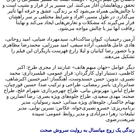
تحقق رویاهایشان آغاز می‌کنند. این مسیر پر از فراز و نشیب است و
با چالش‌هایی همراه می‌شود که بر زندگی، عشق و حرفه آنها تأثیر
می‌گذارد. در طول مسیر، افراد و شرایط مختلفی بر سر راهشان
قرار می‌گیرند که مشکلات و تعارض‌هایی ایجاد می‌کند و نهایتاً
رفاقت آنها نیز با چالش مواجه می‌شود.
آرمین رحیمیان، کیوان ساکت‌اف، سیدمهرداد ضیایی، امید روحانی،
هادی عامل هاشمی، آزاده سیفی، امید میرزایی، محمدرضا مظاهری
و با حضور رضا کیانیان و لیلا زارع فهرست بازیگران این فیلم را
تشکیل می‌دهند.
دیگر عوامل «جهان مبهم هاتف» عبارتند از مجری طرح: اکبر
کاظمی، دستیار اول کارگردان: فراز عمومی، فیلمبرداری: محمد
نصیری، تدوین: حسن حسندوست، آهنگساز: امیرحسین اکبرشاهی،
صدابرداری: یاسر رمضانی، طراحی و ترکیب صدا: حسین قورچیان،
طراح لباس: مهرنوش بیانی، طراح چهره‌پردازی: شهرام خلج، طراح
صحنه: مهدی سعیدی، طراح جلوه‌های ویژه بصری: رضا انصارین و
بهنام خاکسار، جلوه‌های ویژه میدانی: حمید رسولیان، مدیر
برنامه‌ریزی: خسرو نصیری‌خواه، عکاس: نسرین نوایی، مدیر
تبلیغات: زهرا دمزآبادی و مدیر روابط عمومی: سپیده
شریعت‌رضوی.
زندگی یک زوج میانسال به روایت سروش صحت