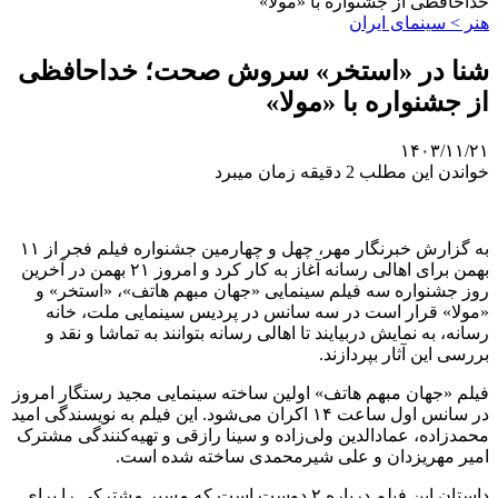
خداحافظی از جشنواره با «مولا»
هنر > سینمای ایران
شنا در «استخر» سروش صحت؛ خداحافظی
از جشنواره با «مولا»
۱۴۰۳/۱۱/۲۱
خواندن این مطلب 2 دقیقه زمان میبرد
به گزارش خبرنگار مهر، چهل و چهارمین جشنواره فیلم فجر از ۱۱
بهمن برای اهالی رسانه آغاز به کار کرد و امروز ۲۱ بهمن در آخرین
روز جشنواره سه فیلم سینمایی «جهان مبهم هاتف»، «استخر» و
«مولا» قرار است در سه سانس در پردیس سینمایی ملت، خانه
رسانه، به نمایش دربیایند تا اهالی رسانه بتوانند به تماشا و نقد و
بررسی این آثار بپردازند.
فیلم «جهان مبهم هاتف» اولین ساخته سینمایی مجید رستگار امروز
در سانس اول ساعت ۱۴ اکران می‌شود. این فیلم به نویسندگی امید
محمدزاده، عمادالدین ولی‌زاده و سینا رازقی و تهیه‌کنندگی مشترک
امیر مهریزدان و علی شیرمحمدی ساخته شده است.
داستان این فیلم درباره ۲ دوست است که مسیر مشترکی را برای