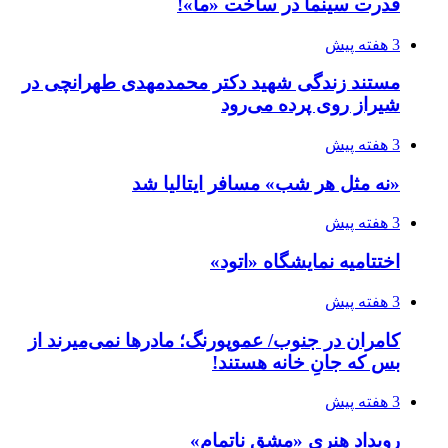
قدرت سینما در ساخت «ما»!
3 هفته پیش
مستند زندگی شهید دکتر محمدمهدی طهرانچی در
شیراز روی پرده می‌رود
3 هفته پیش
«نه مثل هر شب» مسافر ایتالیا شد
3 هفته پیش
اختتامیه نمایشگاه «اتود»
3 هفته پیش
کامران در جنوب/ عموپورنگ؛ مادرها نمی‌میرند از
بس که جانِ خانه هستند!
3 هفته پیش
رویداد هنری «مشق ناتمام»