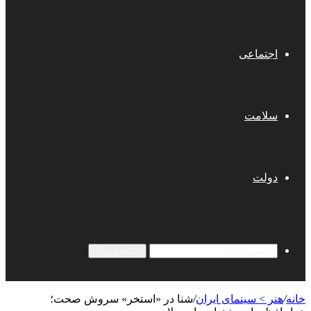
اجتماعی
سلامت
دولت
جستجو برای
خانه
/
هنر > سینمای ایران
/
شنا در «استخر» سروش صحت؛