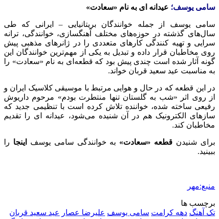
سامی یوسف؛
عیدانه
ای
به نام «سعادت»
سامی
یوسف از جمله خوانندگان بریتانیایی – ایرانی که طی
سال‌های گذشته در حوزه‌های مختلف آهنگسازی، خوانندگی، ترانه
سرایی و تهیه کنندگی کارهای متعددی را در ژانرهای مذهبی پیش
روی مخاطبان قرار داده و تبدیل به یکی از مهم‌ترین خوانندگان این
گونه آثار شده است چندی پیش بود که قطعه‌ای به نام «سعادت» را
به مناسبت عید سعید قربان خواند.
در این قطعه که در حال و هوایی مرتبط با موسیقی کلاسیک ایران و
از روی اثر «شب به گلستان تنها
منتطرت
بودم» مرحوم داریوش
رفیعی ساخته شده، خواننده تلاش کرده است با تنظیمی جدید که
سازهای الکترونیک هم در آن شنیده می‌شود،
عیدانه
ای
را تقدیم
مخاطبان کند.
برای شنیدن
قطعه «سعادت»
به خوانندگی
سامی
یوسف
اینجا
را
ببینید.
منبع:مهر
برچسب ها
تک آهنگ
دهه کرامت
سامی یوسف
علیرضا عصار
عید سعید قربان