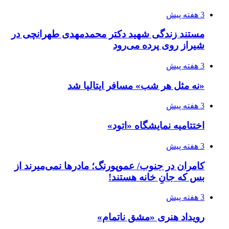
3 هفته پیش
اختتامیه نمایشگاه «اتود»
3 هفته پیش
کامران در جنوب/ عموپورنگ؛ مادرها نمی‌میرند از
بس که جانِ خانه هستند!
3 هفته پیش
رویداد هنری «مشق ناتمام»
3 هفته پیش
سازمان تبلیغات هیچ نقشی در تولید برنامه جنجالی
ندارد!
3 هفته پیش
برگزاری مجمع عمومی کانون روابط عمومی و
تبلیغات تئاتر