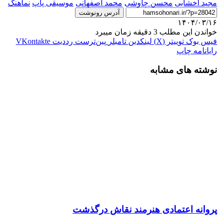
مجید اخشابی
محسن چاوشی
محمد اصفهانی
موسیقی پاپ
نماهنگ
آدرس رونوشت
۱۴۰۴/۰۳/۱۶
خواندن این مطلب 3 دقیقه زمان میبرد
فیس بوک
توییتر (X)
لینکدین
‫تامبلر
‫پین‌ترست
‫رددیت
‫VKontakte
رایانامه
چاپ
نوشته های مشابه
پروانه اعتمادی هنرمند نقاش درگذشت
۱۴۰۴/۰۱/۰۱
هشدارهایی که باید جدی گرفت؛ چند پیشنهاد برای احیای
«مناجات‌خوانی»
۱۴۰۴/۰۱/۰۷