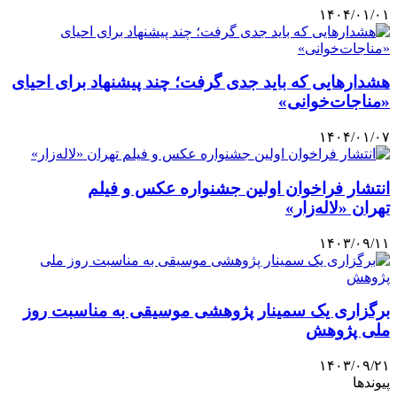
انتشار فراخوان اولین جشنواره عکس و فیلم
تهران «لاله‌زار»
۱۴۰۳/۰۹/۱۱
برگزاری یک سمینار پژوهشی موسیقی به ‌مناسبت روز
ملی پژوهش
۱۴۰۳/۰۹/۲۱
پیوندها
تاج گل – تاج گل افتتاحیه – تاج گل نمایشگاه
خرید بهترین قهوه | خرید قهوه | قهوه گرنیکا کافی
صندوق طلا
کفش چرم مردانه
وام فوری
آخرین اخبار
1 هفته پیش
کاروان اهالی هنر و رسانه به کربلا رسید؛ زیارت به