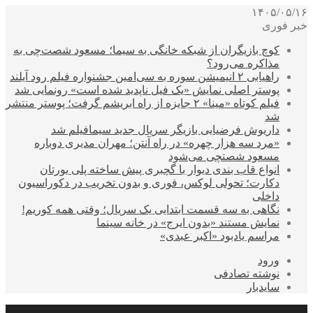
۱۴۰۵/۰۵/۱۶
خبر فوری
کوچ بازیگران از شبکه خانگی به سیما؛ مسعود شصت‌چی به
مذاکره می‌رود؟
راهیابی ۲ انیمیشن سوره به سی‌امین جشنواره فیلم رود آیلند
پوستر اصلی نمایش «یک فیل ناپدید شده است» رونمایی شد
فیلم کوتاه «مینا» ۲ جایزه از راه ابریشم گرفت؛ پوستر منتشر
شد
داریوش فرضیایی بازیگر سریال جدید سیمافیلم شد
«مرد سه هزار چهره» در راه آنتن؛ مهران مدیری دوباره
مسعود شصتچی می‌شود
انواع قاب بندی دیوار با گچبری پیش ساخته پلی یورتان
دکارت؛ تحولی لوکس، فوری و بدون تخریب در دکوراسیون
داخلی
نگاهی به سه قسمت ابتدایی یک سریال؛ وقتی همه کوریم!
نمایش مستند «بدون ایرج» در خانه سینما
مراسم یادبود «اکبر عبدی»
ورود
نوشته تصادفی
سایدبار