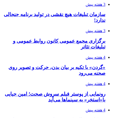
4 هفته پیش
«گردن» با تکیه بر بیان بدن، حرکت و تصویر روی
صحنه می‌رود
4 هفته پیش
رونمایی از پوستر فیلم سروش صحت؛ امین حیایی
با«استخر» به سینماها می‌آید
4 هفته پیش
مشکل سریال «کوری» حل شد؛ شروع پخش از
فردا
4 هفته پیش
آخرین دیدار ملت با رهبر شهید روی دیوارنگاره
میدان ولیعصر (عج)
4 هفته پیش