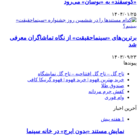
«گوسفند» به «بوسان» می‌رود
۱۴۰۴/۰۱/۲۵
برترین‌های «سینماحقیقت» از نگاه تماشاگران معرفی
شد
۱۴۰۳/۰۹/۲۳
پیوندها
تاج گل – تاج گل افتتاحیه – تاج گل نمایشگاه
خرید بهترین قهوه | خرید قهوه | قهوه گرنیکا کافی
صندوق طلا
کفش چرم مردانه
وام فوری
آخرین اخبار
1 هفته پیش
نمایش مستند «بدون ایرج» در خانه سینما