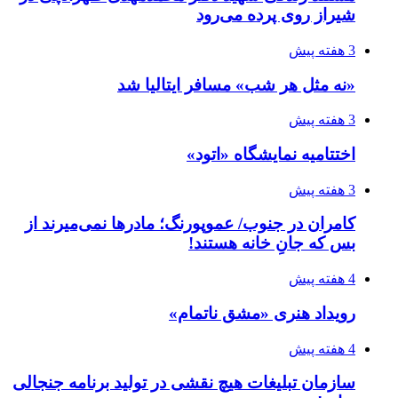
شیراز روی پرده می‌رود
3 هفته پیش
«نه مثل هر شب» مسافر ایتالیا شد
3 هفته پیش
اختتامیه نمایشگاه «اتود»
3 هفته پیش
کامران در جنوب/ عموپورنگ؛ مادرها نمی‌میرند از
بس که جانِ خانه هستند!
4 هفته پیش
رویداد هنری «مشق ناتمام»
4 هفته پیش
سازمان تبلیغات هیچ نقشی در تولید برنامه جنجالی