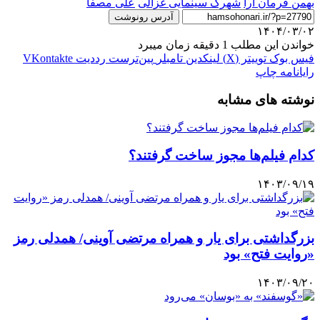
بهمن فرمان آرا
شهرک سینمایی غزالی
علی مصفا
آدرس رونوشت
۱۴۰۴/۰۳/۰۲
خواندن این مطلب 1 دقیقه زمان میبرد
فیس بوک
توییتر (X)
لینکدین
‫تامبلر
‫پین‌ترست
‫رددیت
‫VKontakte
رایانامه
چاپ
نوشته های مشابه
کدام فیلم‌ها مجوز ساخت گرفتند؟
۱۴۰۳/۰۹/۱۹
بزرگداشتی برای یار و همراه مرتضی آوینی/ همدلی رمز
«روایت فتح» بود
۱۴۰۳/۰۹/۲۰