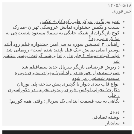
۱۴۰۵/۰۵/۱۸
خبر فوری
عمو پورنگ در مرکز طبی کودکان+ عکس
بیست و یکمین جشنواره نمایش عروسکی تهران -مبارک
کوچ بازیگران از شبکه خانگی به سیما؛ مسعود شصت‌چی به
مذاکره می‌رود؟
راهیابی ۲ انیمیشن سوره به سی‌امین جشنواره فیلم رود آیلند
پوستر اصلی نمایش «یک فیل ناپدید شده است» رونمایی شد
فیلم کوتاه «مینا» ۲ جایزه از راه ابریشم گرفت؛ پوستر منتشر
شد
داریوش فرضیایی بازیگر سریال جدید سیمافیلم شد
«مرد سه هزار چهره» در راه آنتن؛ مهران مدیری دوباره
مسعود شصتچی می‌شود
انواع قاب بندی دیوار با گچبری پیش ساخته پلی یورتان
دکارت؛ تحولی لوکس، فوری و بدون تخریب در دکوراسیون
داخلی
نگاهی به سه قسمت ابتدایی یک سریال؛ وقتی همه کوریم!
ورود
نوشته تصادفی
سایدبار