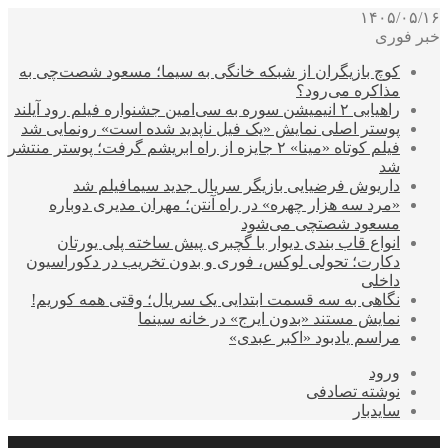
۱۴۰۵/۰۵/۱۶
خبر فوری
کوچ بازیگران از شبکه خانگی به سیما؛ مسعود شصت‌چی به
مذاکره می‌رود؟
راهیابی ۲ انیمیشن سوره به سی‌امین جشنواره فیلم رود آیلند
پوستر اصلی نمایش «یک فیل ناپدید شده است» رونمایی شد
فیلم کوتاه «مینا» ۲ جایزه از راه ابریشم گرفت؛ پوستر منتشر
شد
داریوش فرضیایی بازیگر سریال جدید سیمافیلم شد
«مرد سه هزار چهره» در راه آنتن؛ مهران مدیری دوباره
مسعود شصتچی می‌شود
انواع قاب بندی دیوار با گچبری پیش ساخته پلی یورتان
دکارت؛ تحولی لوکس، فوری و بدون تخریب در دکوراسیون
داخلی
نگاهی به سه قسمت ابتدایی یک سریال؛ وقتی همه کوریم!
نمایش مستند «بدون ایرج» در خانه سینما
مراسم یادبود «اکبر عبدی»
ورود
نوشته تصادفی
سایدبار