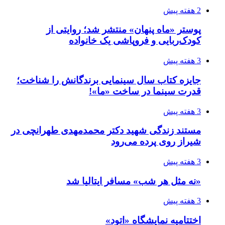
2 هفته پیش
پوستر «ماه پنهان» منتشر شد؛ روایتی از
کودک‌ربایی و فروپاشی یک خانواده
3 هفته پیش
جایزه کتاب سال سینمایی برندگانش را شناخت؛
قدرت سینما در ساخت «ما»!
3 هفته پیش
مستند زندگی شهید دکتر محمدمهدی طهرانچی در
شیراز روی پرده می‌رود
3 هفته پیش
«نه مثل هر شب» مسافر ایتالیا شد
3 هفته پیش
اختتامیه نمایشگاه «اتود»