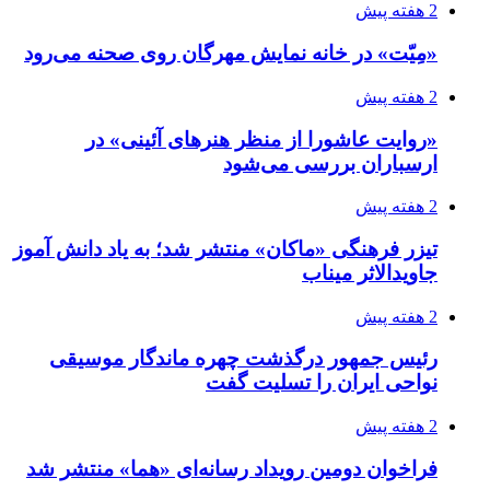
2 هفته پیش
«مِیّت» در خانه نمایش مهرگان روی صحنه می‌رود
2 هفته پیش
«روایت عاشورا از منظر هنرهای آئینی» در
ارسباران بررسی می‌شود
2 هفته پیش
تیزر فرهنگی «ماکان» منتشر شد؛ به یاد دانش آموز
جاویدالاثر میناب
2 هفته پیش
رئیس جمهور درگذشت چهره ماندگار موسیقی
نواحی ایران را تسلیت گفت
2 هفته پیش
فراخوان دومین رویداد رسانه‌ای «هما» منتشر شد