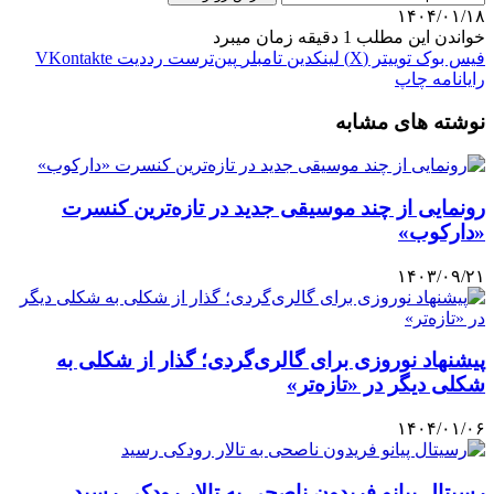
۱۴۰۴/۰۱/۱۸
خواندن این مطلب 1 دقیقه زمان میبرد
فیس بوک
توییتر (X)
لینکدین
‫تامبلر
‫پین‌ترست
‫رددیت
‫VKontakte
رایانامه
چاپ
نوشته های مشابه
رونمایی از چند موسیقی جدید در تازه‌ترین کنسرت
«دارکوب»
۱۴۰۳/۰۹/۲۱
پیشنهاد نوروزی برای گالری‌گردی؛ گذار از شکلی به
شکلی دیگر در «تازه‌تر»
۱۴۰۴/۰۱/۰۶
رسیتال پیانو فریدون ناصحی به تالار رودکی رسید