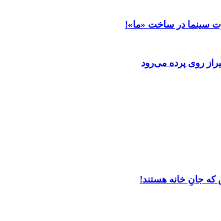
ت سینما در ساخت «ما»!
از روی پرده می‌رود
که جانِ خانه هستند!