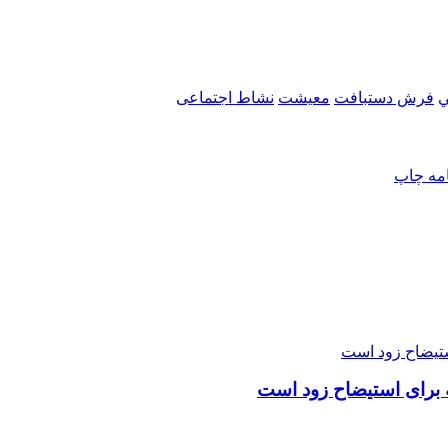
ي
فرش دستبافت
معیشت
نشاط اجتماعی
امه
چاپ