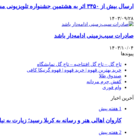
ارسال بیش از ۳۴۵۰ اثر به هشتمین جشنواره تلویزیونی مستند
۱۴۰۳/۰۹/۲۸
صادرات سیب‌زمینی ادامه‌دار باشد
۱۴۰۳/۱۰/۰۴
پیوندها
تاج گل – تاج گل افتتاحیه – تاج گل نمایشگاه
خرید بهترین قهوه | خرید قهوه | قهوه گرنیکا کافی
صندوق طلا
کفش چرم مردانه
وام فوری
آخرین اخبار
1 هفته پیش
کاروان اهالی هنر و رسانه به کربلا رسید؛ زیارت به نی
2 هفته پیش