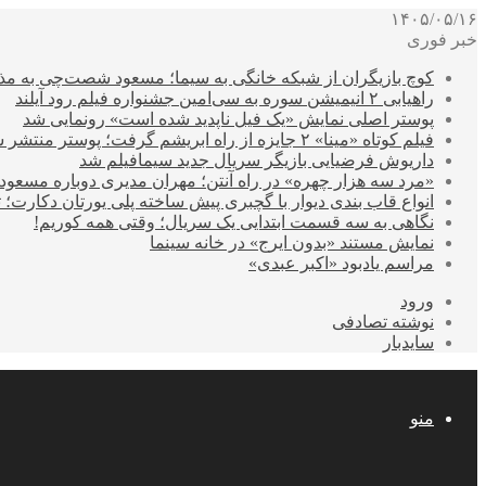
۱۴۰۵/۰۵/۱۶
خبر فوری
کوچ بازیگران از شبکه خانگی به سیما؛ مسعود شصت‌چی به مذ
راهیابی ۲ انیمیشن سوره به سی‌امین جشنواره فیلم رود آیلند
پوستر اصلی نمایش «یک فیل ناپدید شده است» رونمایی شد
فیلم کوتاه «مینا» ۲ جایزه از راه ابریشم گرفت؛ پوستر منتشر شد
داریوش فرضیایی بازیگر سریال جدید سیمافیلم شد
«مرد سه هزار چهره» در راه آنتن؛ مهران مدیری دوباره مسع
انواع قاب بندی دیوار با گچبری پیش ساخته پلی یورتان دکارت
نگاهی به سه قسمت ابتدایی یک سریال؛ وقتی همه کوریم!
نمایش مستند «بدون ایرج» در خانه سینما
مراسم یادبود «اکبر عبدی»
ورود
نوشته تصادفی
سایدبار
منو