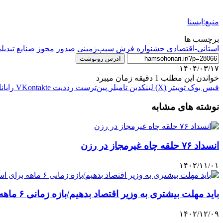
منبع:ایسنا
برچسب ها
استانی-اقتصادی
جشنواره فرش
سیب‌زمینی
صدور مجوز
صنايع تبديل
آدرس رونوشت
۱۴۰۴/۰۳/۱۷
خواندن این مطلب 1 دقیقه زمان میبرد
فیس بوک
توییتر (X)
لینکدین
‫تامبلر
‫پین‌ترست
‫رددیت
‫VKontakte
رایان
نوشته های مشابه
انسداد ۷۶ حلقه چاه غیرمجاز در رزن
۱۴۰۲/۱۱/۰۱
باید مهلت بیشتری به وزیر اقتصاد بدهیم/بازه زمانی ۶ ماهه برای استیضاح زود است
۱۴۰۲/۱۲/۰۹