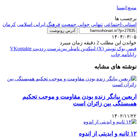
منبع:ایسنا
برچسب ها
استانی-اجتماعی
تنهایی
جوانی جمعیت
فرهنگ ایرانی اسلامی
كرمان
آدرس رونوشت
۱۴۰۴/۰۳/۰۵
خواندن این مطلب 2 دقیقه زمان میبرد
فیس بوک
توییتر (X)
لینکدین
‫تامبلر
‫پین‌ترست
‫رددیت
‫VKontakte
رایانامه
چاپ
نوشته های مشابه
اربعین بیانگر زنده بودن مقاومت و موجب تحکیم
همبستگی بین زائران است
۱۴۰۲/۱۱/۲۲
۱۲ ثانیه و ابدیتی از اندوه