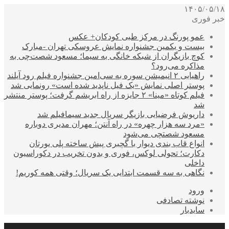
۱۴۰۵/۰۵/۱۸
خبر فوری
عمو پورنگ در مرکز طبی کودکان+ عکس
بیست و یکمین جشنواره نمایش عروسکی تهران -مبارک
کوچ بازیگران از شبکه خانگی به سیما؛ مسعود شصت‌چی به
مذاکره می‌رود؟
راهیابی ۲ انیمیشن سوره به سی‌امین جشنواره فیلم رود آیلند
پوستر اصلی نمایش «یک فیل ناپدید شده است» رونمایی شد
فیلم کوتاه «مینا» ۲ جایزه از راه ابریشم گرفت؛ پوستر منتشر
شد
داریوش فرضیایی بازیگر سریال جدید سیمافیلم شد
«مرد سه هزار چهره» در راه آنتن؛ مهران مدیری دوباره
مسعود شصتچی می‌شود
انواع قاب بندی دیوار با گچبری پیش ساخته پلی یورتان
دکارت؛ تحولی لوکس، فوری و بدون تخریب در دکوراسیون
داخلی
نگاهی به سه قسمت ابتدایی یک سریال؛ وقتی همه کوریم!
ورود
نوشته تصادفی
سایدبار