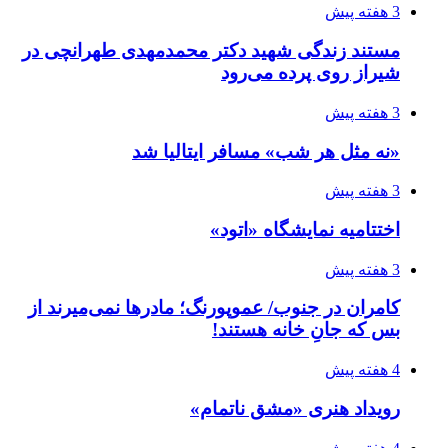
3 هفته پیش
مستند زندگی شهید دکتر محمدمهدی طهرانچی در
شیراز روی پرده می‌رود
3 هفته پیش
«نه مثل هر شب» مسافر ایتالیا شد
3 هفته پیش
اختتامیه نمایشگاه «اتود»
3 هفته پیش
کامران در جنوب/ عموپورنگ؛ مادرها نمی‌میرند از
بس که جانِ خانه هستند!
4 هفته پیش
رویداد هنری «مشق ناتمام»