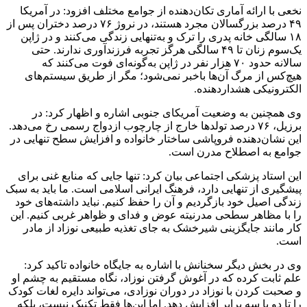
نخعی با ارائه آماری تکان‌دهنده از جوامع مختلف افزود: در آمریکا
۴۹ درصد بزرگسالان مجرد هستند، در نروژ ۷۶ درصد دختران پس از
۱۸ سالگی خانه پدری را ترک و به‌تنهایی زندگی می‌کنند و در ژاپن
یک‌سوم زنان تا ۴۹ سالگی هرگز تجربه فرزندآوری ندارند. حتی
سالانه حدود ۷۰ هزار نفر در ژاپن به‌گونه‌ای فوت می‌کنند که
هیچ‌کس از مرگ آن‌ها باخبر نمی‌شود؛ مگر از طریق سیستم‌های
الکترونیکی هشداردهنده.
وی همچنین به وضعیت آمریکای جنوبی اشاره و اظهار کرد: در
برزیل، ۷۶ درصد تولدها خارج از چارچوب ازدواج رسمی رخ می‌دهد.
این نشان‌دهنده فروپاشی ساختار خانواده و افزایش سطح تنهایی در
جوامع به اصطلاح مدرن است.
این استاد پزشکی اجتماعی بیان کرد: تنها جایی که منابع غنی برای
پیشگیری از تنهایی دارد، فرهنگ ایرانی اسلامی است. ما باید به سبک
زندگی اصیل خود بازگردیم و آن را حفظ کنیم. نباید داشته‌های خود
را با مظاهر سطحی مدرنیته عوض و فدای و ظواهر غربی کنیم. این
کار مانند جایگزینی شیرخشک به جای تغذیه طبیعی نوزاد از مادر
است.
وی در بخش دیگر سخنانش با اشاره به جایگاه خانواده تاکید کرد:
علم ثابت کرده که در آغوش گرفتن نوزاد، نگاه مستقیم به چشم او
و صحبت کردن با نوزاد در دوران نوزادی، می‌تواند دایره لغات کودک
را تا دو یا سه برابر افزایش دهد. اما این‌ها فقط تکنیک نیست، بلکه