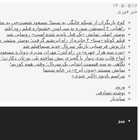
۱۴۰۵/۰۵/۱۶
خبر فوری
کوچ بازیگران از شبکه خانگی به سیما؛ مسعود شصت‌چی به مذ
راهیابی ۲ انیمیشن سوره به سی‌امین جشنواره فیلم رود آیلند
پوستر اصلی نمایش «یک فیل ناپدید شده است» رونمایی شد
فیلم کوتاه «مینا» ۲ جایزه از راه ابریشم گرفت؛ پوستر منتشر شد
داریوش فرضیایی بازیگر سریال جدید سیمافیلم شد
«مرد سه هزار چهره» در راه آنتن؛ مهران مدیری دوباره مسع
انواع قاب بندی دیوار با گچبری پیش ساخته پلی یورتان دکارت
نگاهی به سه قسمت ابتدایی یک سریال؛ وقتی همه کوریم!
نمایش مستند «بدون ایرج» در خانه سینما
مراسم یادبود «اکبر عبدی»
ورود
نوشته تصادفی
سایدبار
منو