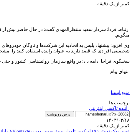
کمتر از یک دقیقه
میگویم.
وی افزود: پیشنهاد پلیس به اتحادیه این شرکت‌ها و ناوگان خودروهای 
شخصیتی افرادی که قصد دارند به عنوان راننده استفاده کنند را مشخ
سخنگوی فراجا ادامه داد: در واقع سازمان روانشناسی کشور و حتی خ
انتهای پیام
منبع:ایسنا
برچسب ها
راننده تاکسی اینترنتی
آدرس رونوشت
۱۴۰۴/۰۳/۱۸
کمتر از یک دقیقه
فیس بوک
توییتر (X)
لینکدین
‫تامبلر
‫پین‌ترست
‫رددیت
‫VKontakte
رایان