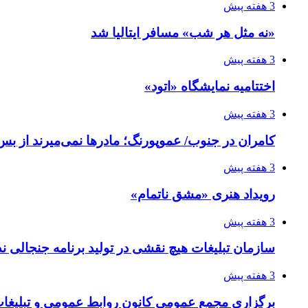
3 هفته پیش
«نه مثل هر شب» مسافر ایتالیا شد
3 هفته پیش
اختتامیه نمایشگاه «اتود»
3 هفته پیش
کامران در جنوب/ عموپورنگ؛ مادرها نمی‌میرند از بس 
3 هفته پیش
رویداد هنری «مشق ناتمام»
3 هفته پیش
سازمان تبلیغات هیچ نقشی در تولید برنامه جنجالی ند
3 هفته پیش
برگزاری مجمع عمومی کانون روابط عمومی و تبلیغات 